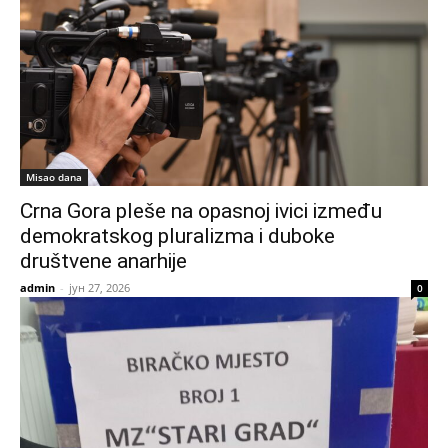
Misao dana
Crna Gora pleše na opasnoj ivici između
demokratskog pluralizma i duboke
društvene anarhije
admin
-
јун 27, 2026
0