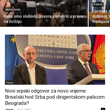
FOKUS
MISAO DANA
Formula z
Kako smo slobodu govora pretvorili u pravo
dubokoj, t
na mržnju
vladajuće
Fokus
Novi srpski odgovor za novo vrijeme:
Briselski hod Srba pod dirigentskom palicom
Beograda?
admin
-
јул 5, 2026
0