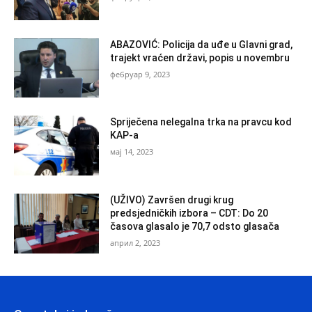
ABAZOVIĆ: Policija da uđe u Glavni grad,
trajekt vraćen državi, popis u novembru
фебруар 9, 2023
Spriječena nelegalna trka na pravcu kod
KAP-a
мај 14, 2023
(UŽIVO) Završen drugi krug
predsjedničkih izbora – CDT: Do 20
časova glasalo je 70,7 odsto glasača
април 2, 2023