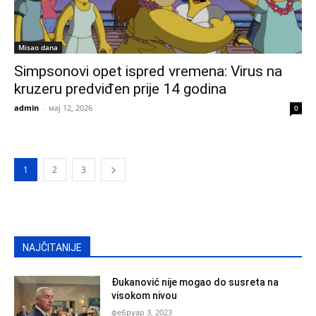
Misao dana
Simpsonovi opet ispred vremena: Virus na
kruzeru predviđen prije 14 godina
admin
-
мај 12, 2026
0
1
2
3
NAJČITANIJE
Đukanović nije mogao do susreta na
visokom nivou
фебруар 3, 2023