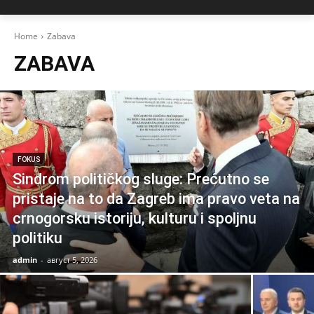
Home
Zabava
ZABAVA
FOKUS
Sindrom političkog sluge: Prećutno se
pristaje na to da Zagreb ima pravo veta na
crnogorsku istoriju, kulturu i spoljnu
politiku
admin
-
август 5, 2026