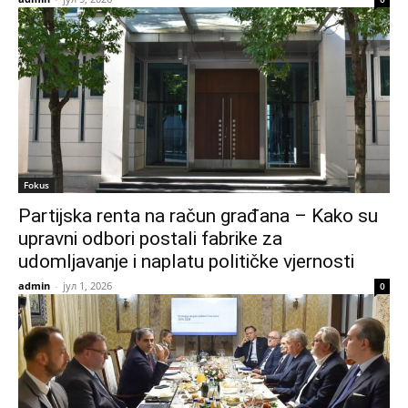
Fokus
Partijska renta na račun građana – Kako su
upravni odbori postali fabrike za
udomljavanje i naplatu političke vjernosti
admin
-
јул 1, 2026
0