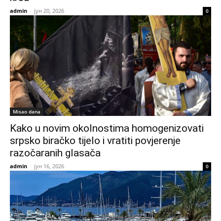
admin
-
јун 20, 2026
0
Misao dana
Kako u novim okolnostima homogenizovati
srpsko biračko tijelo i vratiti povjerenje
razočaranih glasača
admin
-
јун 16, 2026
0