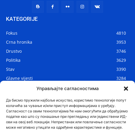
KATEGORIJE
Fokus
4810
Crna hronika
3953
Drustvo
3746
Politika
3629
Stav
3390
Glavne vijesti
3284
Lokalne vijesti
2906
Управљајте сагласностима
Svijet
1075
Да бисмо пружили најбоље искуство, користимо технологије попут
колачића за чување и/или приступ информацијама о уређају.
Сагласност са овим технологијама ће нам омогућити да обрађујемо
податке као што су понашање при прегледању или јединствени ИД-
ови на овој веб локацији. Непристанак или повлачење сагласности
може негативно утицати на одређене карактеристике и функције.