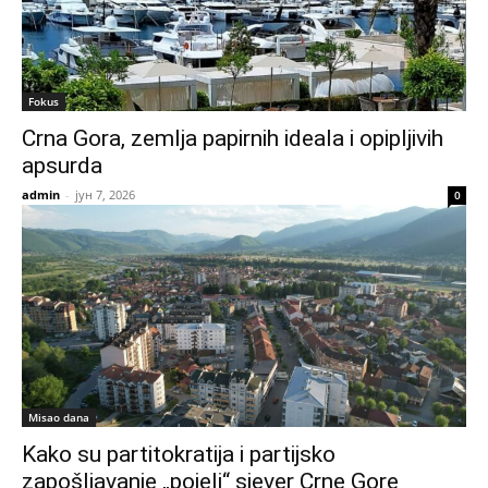
Fokus
Crna Gora, zemlja papirnih ideala i opipljivih
apsurda
admin
-
јун 7, 2026
0
Misao dana
Kako su partitokratija i partijsko
zapošljavanje „pojeli“ sjever Crne Gore