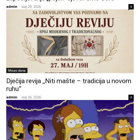
admin
-
мај 29, 2026
0
Misao dana
D‌ječija revija ,,Niti mašte – tradicija u novom
ruhu”
admin
-
мај 26, 2026
0