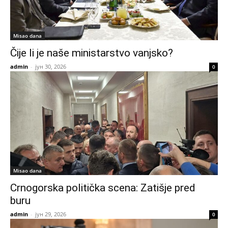
Misao dana
Čije li je naše ministarstvo vanjsko?
admin
-
јун 30, 2026
0
Misao dana
Crnogorska politička scena: Zatišje pred
buru
admin
-
јун 29, 2026
0