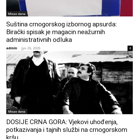
Misao dana
Suština crnogorskog izbornog apsurda:
Birački spisak je magacin neažurnih
administrativnih odluka
admin
-
јун 26, 2026
0
Misao dana
DOSIJE CRNA GORA: Vjekovi uhođenja,
potkazivanja i tajnih službi na crnogorskom
kršu