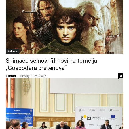
Kultura
Snimaće se novi filmovi na temelju
„Gospodara prstenova“
admin
-
фебруар 24, 2023
0