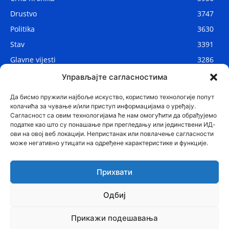
Drustvo
3747
Politika
3630
Stav
3391
Glavne vijesti
3286
Lokalne vijesti
2908
Управљајте сагласностима
Svijet
1075
Да бисмо пружили најбоље искуство, користимо технологије попут
колачића за чување и/или приступ информацијама о уређају.
Сагласност са овим технологијама ће нам омогућити да обрађујемо
податке као што су понашање при прегледању или јединствени ИД-
ови на овој веб локацији. Непристанак или повлачење сагласности
може негативно утицати на одређене карактеристике и функције.
Прихвати
Одбиј
© Najnovije.me
Прикажи подешавања