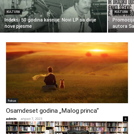
KULTURA
KULTURA
Indeksi 50 godina kasnije: Novi LP sa dvije
Promocija
nove pjesme
autora S
Fokus
Osamdeset godina „Malog princa“
admin
-
април 7, 2023
0