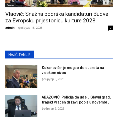
Fokus
Vlaović: Snažna podrška kandidaturi Budve
za Evropsku prijestonicu kulture 2028.
admin
-
фебруар 18, 2023
0
NAJČITANIJE
Đukanović nije mogao do susreta na
visokom nivou
фебруар 3, 2023
ABAZOVIĆ: Policija da uđe u Glavni grad,
trajekt vraćen državi, popis u novembru
фебруар 9, 2023