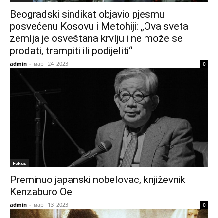
Beogradski sindikat objavio pjesmu
posvećenu Kosovu i Metohiji: „Ova sveta
zemlja je osveštana krvlju i ne može se
prodati, trampiti ili podijeliti“
admin
-
март 24, 2023
0
Fokus
Preminuo japanski nobelovac, književnik
Kenzaburo Oe
admin
-
март 13, 2023
0