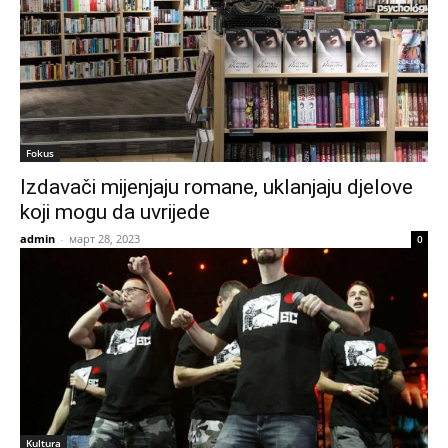
Fokus
Izdavači mijenjaju romane, uklanjaju djelove
koji mogu da uvrijede
admin
-
март 28, 2023
0
Kultura