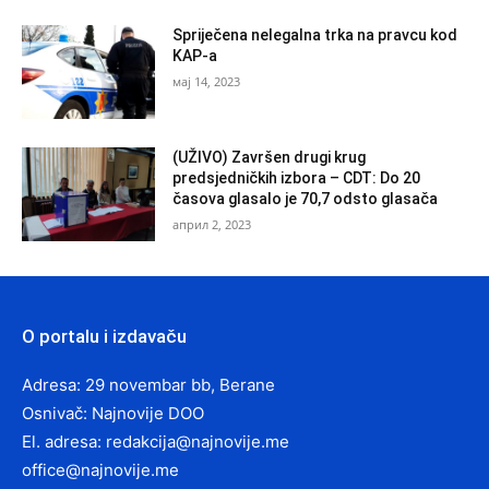
Spriječena nelegalna trka na pravcu kod
KAP-a
мај 14, 2023
(UŽIVO) Završen drugi krug
predsjedničkih izbora – CDT: Do 20
časova glasalo je 70,7 odsto glasača
април 2, 2023
O portalu i izdavaču
Adresa: 29 novembar bb, Berane
Osnivač: Najnovije DOO
El. adresa:
redakcija@najnovije.me
office@najnovije.me