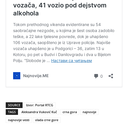
SOURCE
Izvor: Portal RTCG
TAGS
Aleksandra Vuković Kuč
crna gora
najnovije
najnovije vesti
vlada crne gore