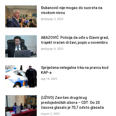
Đukanović nije mogao do susreta na
visokom nivou
фебруар 3, 2023
ABAZOVIĆ: Policija da uđe u Glavni grad,
trajekt vraćen državi, popis u novembru
фебруар 9, 2023
Spriječena nelegalna trka na pravcu kod
KAP-a
мај 14, 2023
(UŽIVO) Završen drugi krug
predsjedničkih izbora – CDT: Do 20
časova glasalo je 70,7 odsto glasača
април 2, 2023