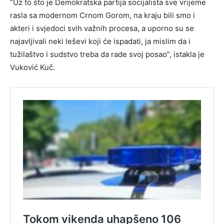
“Uz to što je Demokratska partija socijalista sve vrijeme
rasla sa modernom Crnom Gorom, na kraju bili smo i
akteri i svjedoci svih važnih procesa, a uporno su se
najavljivali neki leševi koji će ispadati, ja mislim da i
tužilaštvo i sudstvo treba da rade svoj posao”, istakla je
Vuković Kuč.