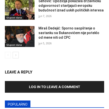
Šehović: Opozicija pokazala državničku
odgovornost stavljajući evropsku
budućnost iznad uskih političkih interesa
јул 7, 2026
Glupost dana
Miraš Dedejić: Sporno saopštenje o
sastanku sa Đukanovićem nije poteklo
od mene niti od CPC
јул 5, 2026
Glupost dana
LEAVE A REPLY
LOG IN TO LEAVE A COMMENT
POPULARNO