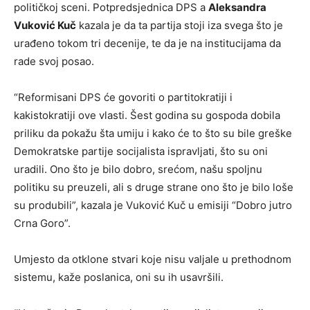
političkoj sceni. Potpredsjednica DPS a
Aleksandra
Vuković Kuč
kazala je da ta partija stoji iza svega što je
urađeno tokom tri decenije, te da je na institucijama da
rade svoj posao.
“Reformisani DPS će govoriti o partitokratiji i
kakistokratiji ove vlasti. Šest godina su gospoda dobila
priliku da pokažu šta umiju i kako će to što su bile greške
Demokratske partije socijalista ispravljati, što su oni
uradili. Ono što je bilo dobro, srećom, našu spoljnu
politiku su preuzeli, ali s druge strane ono što je bilo loše
su produbili”, kazala je Vuković Kuč u emisiji “Dobro jutro
Crna Goro”.
Umjesto da otklone stvari koje nisu valjale u prethodnom
sistemu, kaže poslanica, oni su ih usavršili.