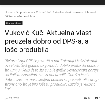
Home
Glupost dana
Vuković Kuč: Aktuelna vlast preuzela dobro od
DPS-a, a loše produbila
Glupost dana
Vuković Kuč: Aktuelna vlast
preuzela dobro od DPS-a, a
loše produbila
“Reformisani DPS će govoriti o partitokratiji i kakistokratiji
ove vlasti. Šest godina su gospoda dobila priliku da pokažu
šta umiju i kako će to što su bile greške Demokratske partije
socijalista ispravljati, što su oni uradili. Ono što je bilo
dobro, srećom, našu spoljnu politiku su preuzeli, ali s druge
strane ono što je bilo loše su produbili”, kazala je Vuković
Kuč
јун 22, 2026
0
0