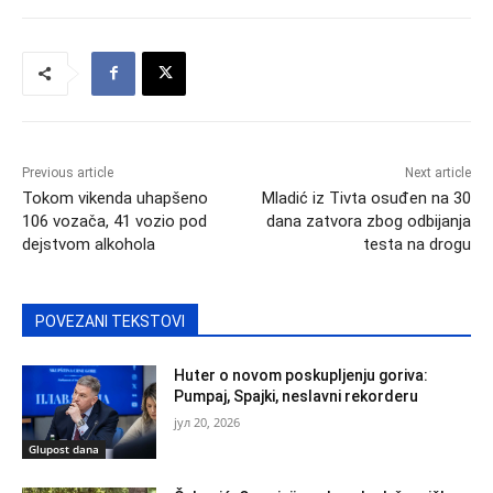
Previous article
Next article
Tokom vikenda uhapšeno
Mladić iz Tivta osuđen na 30
106 vozača, 41 vozio pod
dana zatvora zbog odbijanja
dejstvom alkohola
testa na drogu
POVEZANI TEKSTOVI
Huter o novom poskupljenju goriva:
Pumpaj, Spajki, neslavni rekorderu
јул 20, 2026
Glupost dana