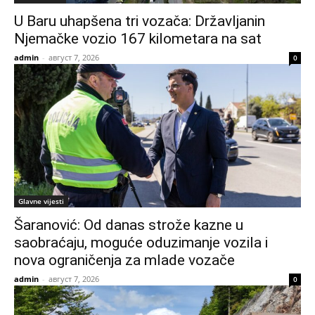
U Baru uhapšena tri vozača: Državljanin
Njemačke vozio 167 kilometara na sat
admin
-
август 7, 2026
0
Glavne vijesti
Šaranović: Od danas strože kazne u
saobraćaju, moguće oduzimanje vozila i
nova ograničenja za mlade vozače
admin
-
август 7, 2026
0