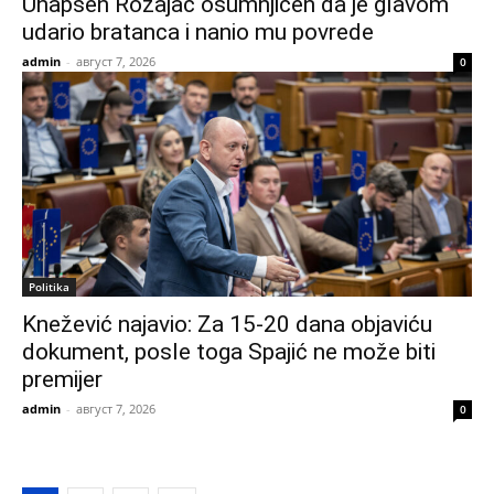
Uhapšen Rožajac osumnjičen da je glavom
udario bratanca i nanio mu povrede
admin
-
август 7, 2026
0
Politika
Knežević najavio: Za 15-20 dana objaviću
dokument, posle toga Spajić ne može biti
premijer
admin
-
август 7, 2026
0