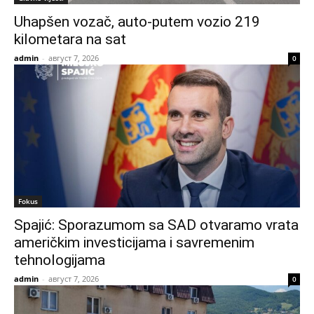
Uhapšen vozač, auto-putem vozio 219
kilometara na sat
admin
-
август 7, 2026
0
Fokus
Spajić: Sporazumom sa SAD otvaramo vrata
američkim investicijama i savremenim
tehnologijama
admin
-
август 7, 2026
0