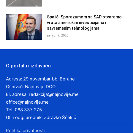
Spajić: Sporazumom sa SAD otvaramo
vrata američkim investicijama i
savremenim tehnologijama
август 7, 2026
O portalu i izdavaču
Adresa: 29 novembar bb, Berane
Osnivač: Najnovije DOO
El. adresa:
redakcija@najnovije.me
office@najnovije.me
Tel: 068 337 275
Gl. i odg. urednik: Zdravko Šćekić
Politika privatnosti