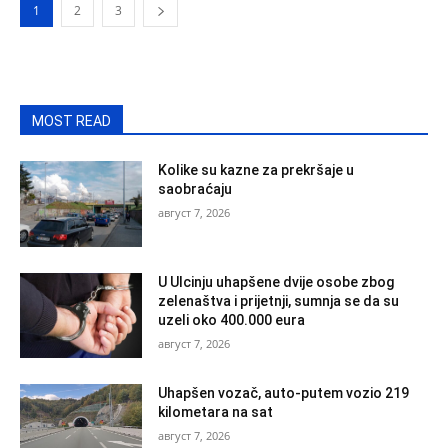
1
2
3
MOST READ
Kolike su kazne za prekršaje u
saobraćaju
август 7, 2026
U Ulcinju uhapšene dvije osobe zbog
zelenaštva i prijetnji, sumnja se da su
uzeli oko 400.000 eura
август 7, 2026
Uhapšen vozač, auto-putem vozio 219
kilometara na sat
август 7, 2026