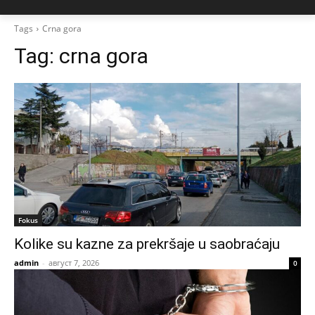
Tags
Crna gora
Tag:
crna gora
Fokus
Kolike su kazne za prekršaje u saobraćaju
admin
-
август 7, 2026
0