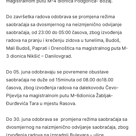
magistralnom putu M-4 dionica Podgorica- Božaj.
Do završetka radova odobrava se promjena režima
saobraćaja sa dvosmjernog na neizmjenično odvijanje
saobraćaja, od 23:00 do 05:00 časova, zbog izvođenja
radova na pranju i krečenju zidova u tunelima, Budoš,
Mali Budoš, Paprati i Drenoštica na magistralnog puta M-
3 dionica Nikšić – Danilovgrad.
Do 05. juna odobravaju se povremene obustave
saobraćaja ne duže od 15minuta od 08.00 do18.00
časova, zbog izvođenja radova na dalekovodu Čevo-
Pljevlja na magistralnom putu M-6dionica Žabljak-
Đurđevića Tara u mjestu Rasova.
Do 30. juna odobrava se promjena režima saobraćaja sa
dvosmjernog na naizmjenično odvijanje saobraćaja, zbog
izvođenja radova na izgradnji Bulevara – ulice