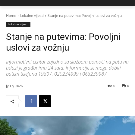
Home
Lokalne vijesti
Stanje na putevima: Povoljni uslovi za vožnju
Lokalne vijesti
Stanje na putevima: Povoljni
uslovi za vožnju
Informativni centar zajedno sa službom pomoći na putu na
usluzi je građanima 24 sata. Informacije se mogu dobiti
putem telefona 19807, 020234999 i 063239987.
јун 8, 2026
0
0