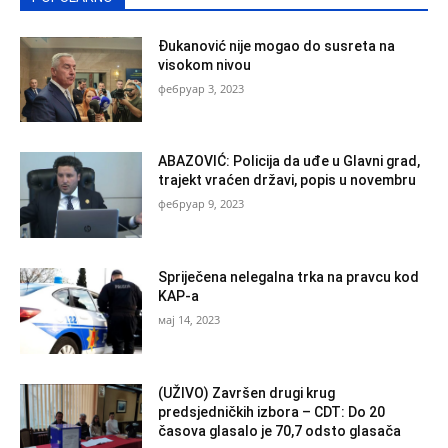
Đukanović nije mogao do susreta na
visokom nivou
фебруар 3, 2023
ABAZOVIĆ: Policija da uđe u Glavni grad,
trajekt vraćen državi, popis u novembru
фебруар 9, 2023
Spriječena nelegalna trka na pravcu kod
KAP-a
мај 14, 2023
(UŽIVO) Završen drugi krug
predsjedničkih izbora – CDT: Do 20
časova glasalo je 70,7 odsto glasača