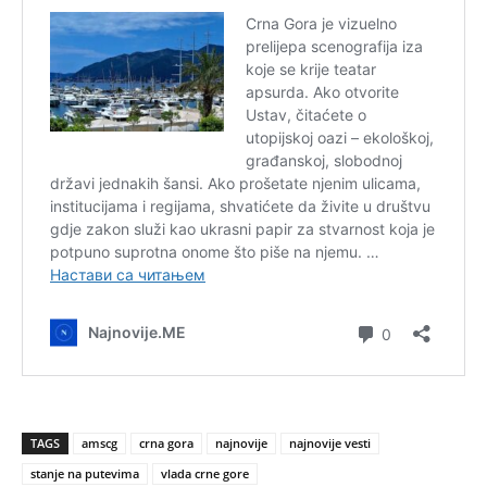
TAGS
amscg
crna gora
najnovije
najnovije vesti
stanje na putevima
vlada crne gore