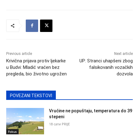
Previous article
Next article
Krivična prijava protiv ljekarke
UP: Stranci uhapšeni zbog
u Budvi: Mladić vraćen bez
falsikovanih vozačkih
pregleda, bio životno ugrožen
dozvola
POVEZANI TEKSTOVI
Vrućine ne popuštaju, temperatura do 39
stepeni
18 сати PRIJE
Fokus