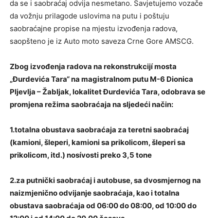
da se i saobraćaj odvija nesmetano. Savjetujemo vozače
da vožnju prilagode uslovima na putu i poštuju
saobraćajne propise na mjestu izvođenja radova,
saopšteno je iz Auto moto saveza Crne Gore AMSCG.
Zbog izvođenja radova na rekonstrukcijí mosta
„Đurdevića Tara“ na magistralnom putu M-6 Dionica
Pljevlja – Žabljak, lokalitet Đurdevića Tara, odobrava se
promjena režima saobraćaja na sljedeći način:
1.totalna obustava saobraćaja za teretni saobraćaj
(kamioni, šleperi, kamioni sa prikolicom, šleperi sa
prikolicom, itd.) nosívosti preko 3,5 tone
2.za putnički saobraćaj i autobuse, sa dvosmjernog na
naizmjenično odvijanje saobraćaja, kao i totalna
obustava saobraćaja od 06:00 do 08:00, od 10:00 do