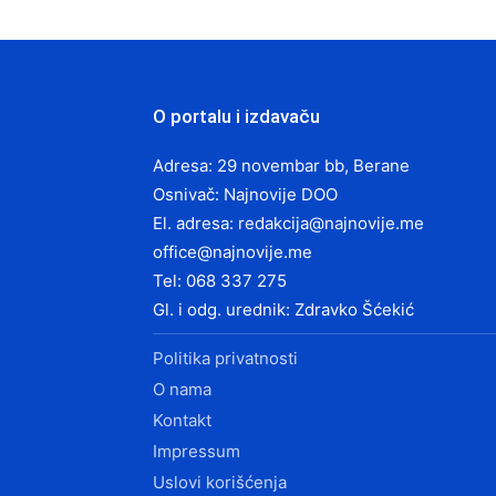
O portalu i izdavaču
Adresa: 29 novembar bb, Berane
Osnivač: Najnovije DOO
El. adresa:
redakcija@najnovije.me
office@najnovije.me
Tel: 068 337 275
Gl. i odg. urednik: Zdravko Šćekić
Politika privatnosti
O nama
Kontakt
Impressum
Uslovi korišćenja