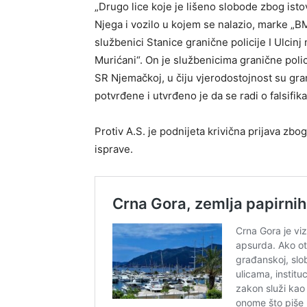
„Drugo lice koje je lišeno slobode zbog isto
Njega i vozilo u kojem se nalazio, marke „B
službenici Stanice granične policije I Ulci
Murićani“. On je službenicima granične pol
SR Njemačkoj, u čiju vjerodostojnost su gra
potvrđene i utvrđeno je da se radi o falsifika
Protiv A.S. je podnijeta krivična prijava zbog
isprave.