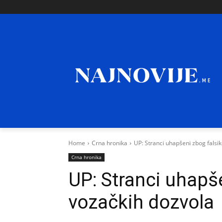
Home
Crna hronika
UP: Stranci uhapšeni zbog falsi
Crna hronika
UP: Stranci uhapš
vozačkih dozvola