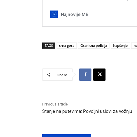
TAGS
crna gora
Granicna policija
hapšenje
na
Share
Previous article
Stanje na putevima: Povoljni uslovi za vožnju