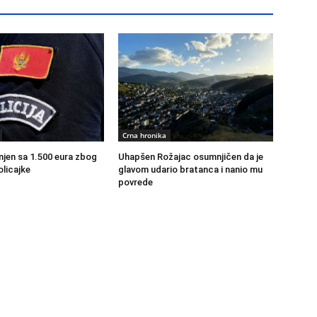
Crna hronika
jen sa 1.500 eura zbog
Uhapšen Rožajac osumnjičen da je
olicajke
glavom udario bratanca i nanio mu
povrede