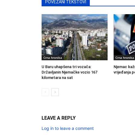
POVEZANI TEKSTOVI
Crna hronika
Crna hronika
U Baru uhapšena tri vozača:
Njemac kažn
Državljanin Njemačke vozio 167
vrijeđanja p
kilometara na sat
LEAVE A REPLY
Log in to leave a comment