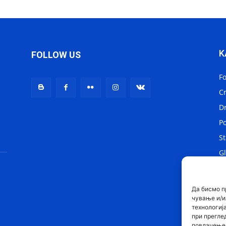
K
FOLLOW US
F
C
D
Po
St
Gl
Lo
Sv
Да бисмо п
чување и/и
технологиј
при прегле
повлачење 