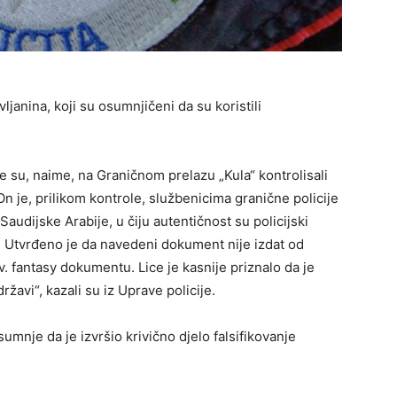
ljanina, koji su osumnjičeni da su koristili
je su, naime, na Graničnom prelazu „Kula“ kontrolisali
On je, prilikom kontrole, službenicima granične policije
dijske Arabije, u čiju autentičnost su policijski
. Utvrđeno je da navedeni dokument nije izdat od
zv. fantasy dokumentu. Lice je kasnije priznalo da je
ržavi“, kazali su iz Uprave policije.
nje da je izvršio krivično djelo falsifikovanje