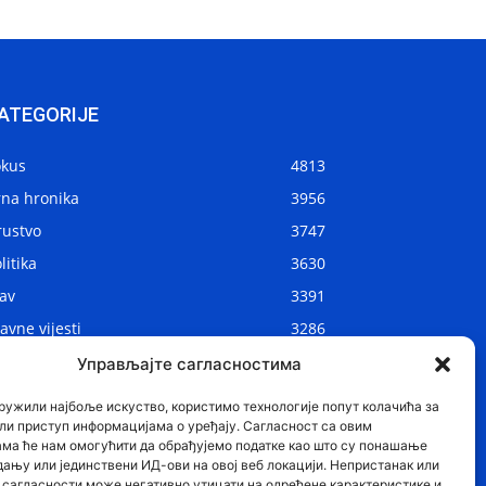
ATEGORIJE
okus
4813
rna hronika
3956
rustvo
3747
litika
3630
av
3391
avne vijesti
3286
kalne vijesti
2908
Управљајте сагласностима
ijet
1075
ружили најбоље искуство, користимо технологије попут колачића за
ли приступ информацијама о уређају. Сагласност са овим
ама ће нам омогућити да обрађујемо податке као што су понашање
дању или јединствени ИД-ови на овој веб локацији. Непристанак или
сагласности може негативно утицати на одређене карактеристике и