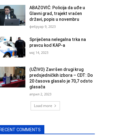
ABAZOVIĆ: Policija da uđe u
Glavni grad, trajekt vraćen
državi, popis u novembru
фебруар 9, 2023
Spriječena nelegalna trka na
pravcu kod KAP-a
мај 14, 2023
(UŽIVO) Završen drugi krug
predsjedničkih izbora – CDT: Do
20 časova glasalo je 70,7 odsto
glasača
април 2, 2023
Load more
RECENT COMMENTS