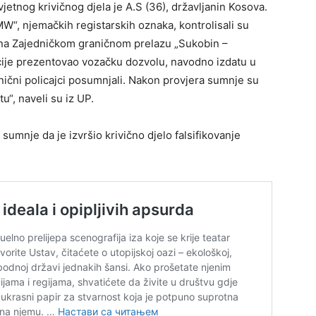
vjetnog krivičnog djela je A.S (36), državljanin Kosova.
MW“, njemačkih registarskih oznaka, kontrolisali su
nj na Zajedničkom graničnom prelazu „Sukobin –
icije prezentovao vozačku dozvolu, navodno izdatu u
nični policajci posumnjali. Nakon provjera sumnje su
tu“, naveli su iz UP.
 sumnje da je izvršio krivično djelo falsifikovanje