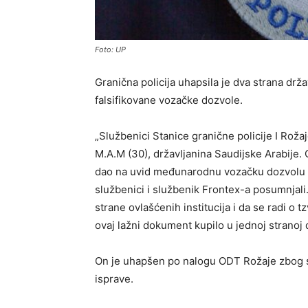
Foto: UP
Granična policija uhapsila je dva strana držav
falsifikovane vozačke dozvole.
„Službenici Stanice granične policije I Roža
M.A.M (30), državljanina Saudijske Arabije. 
dao na uvid međunarodnu vozačku dozvolu Sau
službenici i službenik Frontex-a posumnjali
strane ovlašćenih institucija i da se radi o t
ovaj lažni dokument kupilo u jednoj stranoj d
On je uhapšen po nalogu ODT Rožaje zbog sum
isprave.