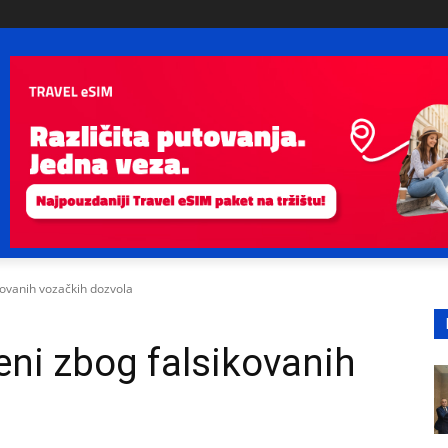
kovanih vozačkih dozvola
eni zbog falsikovanih