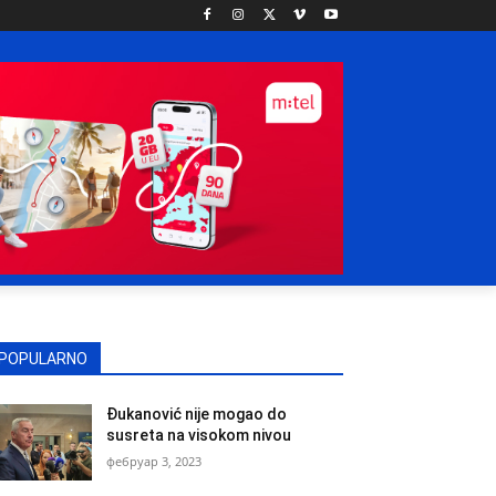
POPULARNO
Đukanović nije mogao do
susreta na visokom nivou
фебруар 3, 2023