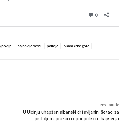
jnovije
najnovije vesti
policija
vlada crne gore
Next article
U Ulcinju uhapšen albanski državljanin, šetao sa
pištoljem, pružao otpor prilikom hapšenja