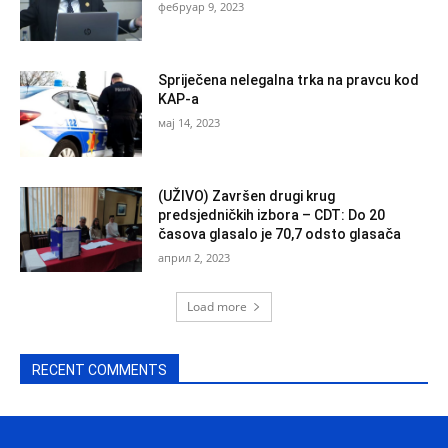
фебруар 9, 2023
Spriječena nelegalna trka na pravcu kod
KAP-a
мај 14, 2023
(UŽIVO) Završen drugi krug
predsjedničkih izbora – CDT: Do 20
časova glasalo je 70,7 odsto glasača
април 2, 2023
Load more
RECENT COMMENTS