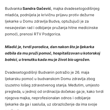
Budvanka
Sandra Gačević
, majka dvadesetogodišnjeg
mladića, podnijela je krivičnu prijavu protiv dežurne
ljekarke u Domu zdravlja Budva, optužujući je za
nesavjestan rad i odbijanje pružanja hitne medicinske
pomoći, prenosi RTV Podgorica.
Mladić je, tvrdi porodica, dan nakon što je ljekarka
odbila da mu pruži pomoć, hospitalizovan u kotorskoj
bolnici, u trenutku kada mu je život bio ugrožen.
Dvadesetogodišnji Budvanin potražio je 26. maja
ljekarsku pomoć u budvanskom Domu zdravlja zbog
izuzetno lošeg zdravstvenog stanja. Međutim, umjesto
pregleda, u jednoj od ordinacija dočekao ga je, kako tvrdi
njegova majka, neprofesionalan odnos i odbijanje
ljekarke da ga i sasluša, uz obrazloženje da ima svoje