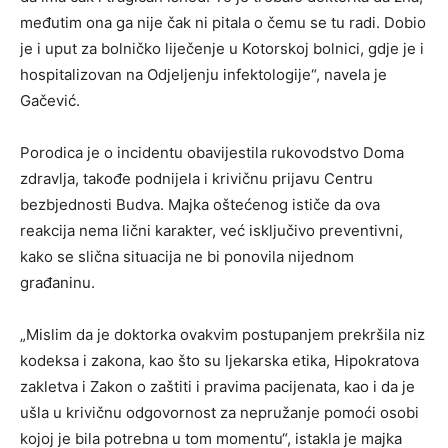
međutim ona ga nije čak ni pitala o čemu se tu radi. Dobio
je i uput za bolničko liječenje u Kotorskoj bolnici, gdje je i
hospitalizovan na Odjeljenju infektologije“, navela je
Gačević.
Porodica je o incidentu obavijestila rukovodstvo Doma
zdravlja, takođe podnijela i krivičnu prijavu Centru
bezbjednosti Budva. Majka oštećenog ističe da ova
reakcija nema lični karakter, već isključivo preventivni,
kako se slična situacija ne bi ponovila nijednom
građaninu.
„Mislim da je doktorka ovakvim postupanjem prekršila niz
kodeksa i zakona, kao što su ljekarska etika, Hipokratova
zakletva i Zakon o zaštiti i pravima pacijenata, kao i da je
ušla u krivičnu odgovornost za nepružanje pomoći osobi
kojoj je bila potrebna u tom momentu“, istakla je majka