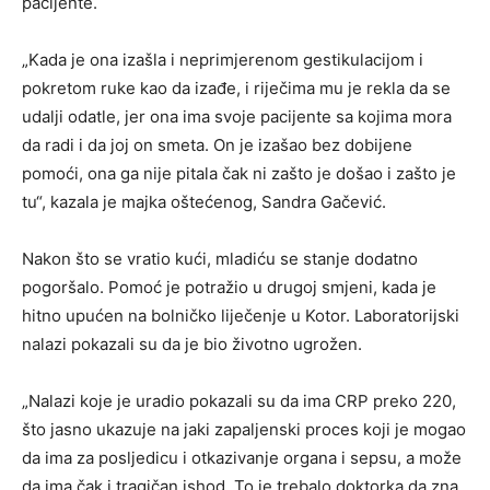
pacijente.
„Kada je ona izašla i neprimjerenom gestikulacijom i
pokretom ruke kao da izađe, i riječima mu je rekla da se
udalji odatle, jer ona ima svoje pacijente sa kojima mora
da radi i da joj on smeta. On je izašao bez dobijene
pomoći, ona ga nije pitala čak ni zašto je došao i zašto je
tu“, kazala je majka oštećenog, Sandra Gačević.
Nakon što se vratio kući, mladiću se stanje dodatno
pogoršalo. Pomoć je potražio u drugoj smjeni, kada je
hitno upućen na bolničko liječenje u Kotor. Laboratorijski
nalazi pokazali su da je bio životno ugrožen.
„Nalazi koje je uradio pokazali su da ima CRP preko 220,
što jasno ukazuje na jaki zapaljenski proces koji je mogao
da ima za posljedicu i otkazivanje organa i sepsu, a može
da ima čak i tragičan ishod. To je trebalo doktorka da zna,