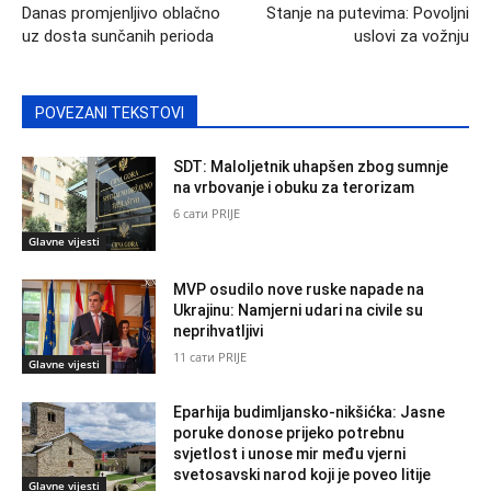
Danas promjenljivo oblačno
Stanje na putevima: Povoljni
uz dosta sunčanih perioda
uslovi za vožnju
POVEZANI TEKSTOVI
SDT: Maloljetnik uhapšen zbog sumnje
na vrbovanje i obuku za terorizam
6 сати PRIJE
Glavne vijesti
MVP osudilo nove ruske napade na
Ukrajinu: Namjerni udari na civile su
neprihvatljivi
11 сати PRIJE
Glavne vijesti
Eparhija budimljansko-nikšićka: Jasne
poruke donose prijeko potrebnu
svjetlost i unose mir među vjerni
svetosavski narod koji je poveo litije
Glavne vijesti