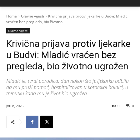
Home
Glavne vijesti
Krivična prijava protiv ljekarke u Budvi: Mladić
vraćen bez pregleda, bio životno...
Glavne vijesti
Krivična prijava protiv ljekarke
u Budvi: Mladić vraćen bez
pregleda, bio životno ugrožen
Mladić je, tvrdi porodica, dan nakon što je ljekarka odbila
da mu pruži pomoć, hospitalizovan u kotorskoj bolnici, u
trenutku kada mu je život bio ugrožen.
јун 8, 2026
0
0