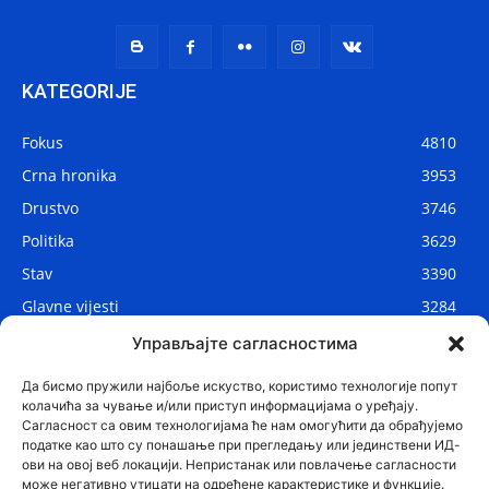
KATEGORIJE
Fokus
4810
Crna hronika
3953
Drustvo
3746
Politika
3629
Stav
3390
Glavne vijesti
3284
Lokalne vijesti
2906
Управљајте сагласностима
Svijet
1075
Да бисмо пружили најбоље искуство, користимо технологије попут
колачића за чување и/или приступ информацијама о уређају.
Сагласност са овим технологијама ће нам омогућити да обрађујемо
податке као што су понашање при прегледању или јединствени ИД-
ови на овој веб локацији. Непристанак или повлачење сагласности
може негативно утицати на одређене карактеристике и функције.