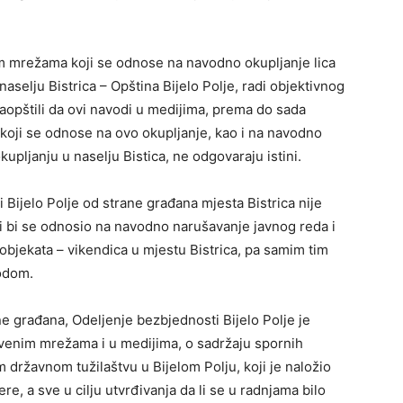
 mrežama koji se odnose na navodno okupljanje lica
selju Bistrica – Opština Bijelo Polje, radi objektivnog
 saopštili da ovi navodi u medijima, prema do sada
koji se odnose na ovo okupljanje, kao i na navodno
upljanju u naselju Bistica, ne odgovaraju istini.
Bijelo Polje od strane građana mjesta Bistrica nije
koji bi se odnosio na navodno narušavanje javnog reda i
 objekata – vikendica u mjestu Bistrica, pa samim tim
vodom.
e građana, Odeljenje bezbjednosti Bijelo Polje je
tvenim mrežama i u medijima, o sadržaju spornih
 državnom tužilaštvu u Bijelom Polju, koji je naložio
re, a sve u cilju utvrđivanja da li se u radnjama bilo