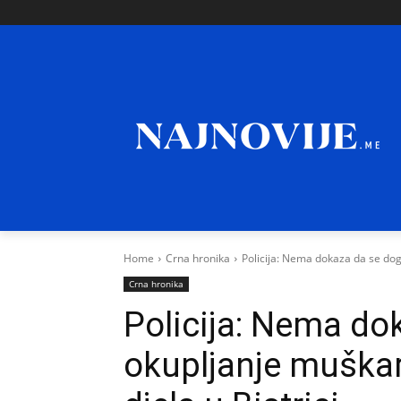
Home
Crna hronika
Policija: Nema dokaza da se dogo
Crna hronika
Policija: Nema do
okupljanje muškara