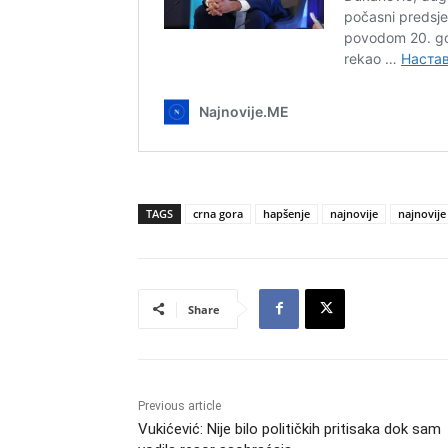
TAGS
crna gora
hapšenje
najnovije
najnovije 
Share
Previous article
Vukićević: Nije bilo političkih pritisaka dok sam