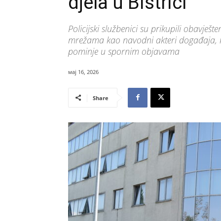
djela u Bistrici
Policijski službenici su prikupili obavješ
mrežama kao navodni akteri događaja, kao
pominje u spornim objavama
мај 16, 2026
Share