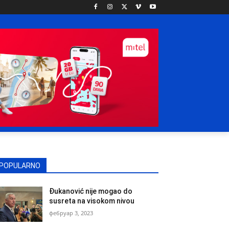
POPULARNO
Đukanović nije mogao do
susreta na visokom nivou
фебруар 3, 2023