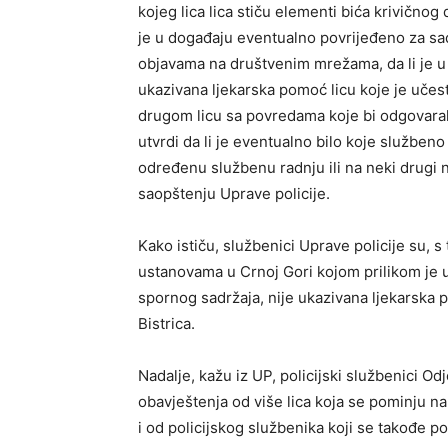
kojeg lica lica stiču elementi bića krivičnog
je u događaju eventualno povrijeđeno za sa
objavama na društvenim mrežama, da li je u 
ukazivana ljekarska pomoć licu koje je učes
drugom licu sa povredama koje bi odgovaral
utvrdi da li je eventualno bilo koje službeno
određenu službenu radnju ili na neki drugi n
saopštenju Uprave policije.
Kako ističu, službenici Uprave policije su, s
ustanovama u Crnoj Gori kojom prilikom je u
spornog sadržaja, nije ukazivana ljekarska 
Bistrica.
Nadalje, kažu iz UP, policijski službenici Odj
obavještenja od više lica koja se pominju 
i od policijskog službenika koji se takođe 