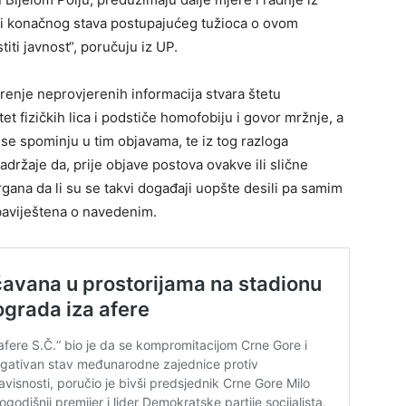
o i konačnog stava postupajućeg tužioca o ovom
ti javnost“, poručuju iz UP.
irenje neprovjerenih informacija stvara štetu
tet fizičkih lica i podstiče homofobiju i govor mržnje, a
se spominju u tim objavama, te iz tog razloga
adržaje da, prije objave postova ovakve ili slične
gana da li su se takvi događaji uopšte desili pa samim
obaviještena o navedenim.