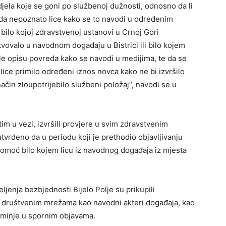
 djela koje se goni po službenoj dužnosti, odnosno da li
da nepoznato lice kako se to navodi u određenim
bilo kojoj zdravstvenoj ustanovi u Crnoj Gori
tvovalo u navodnom događaju u Bistrici ili bilo kojem
e opisu povreda kako se navodi u medijima, te da se
 lice primilo određeni iznos novca kako ne bi izvršilo
ačin zloupotrijebilo službeni položaj“, navodi se u
 tim u vezi, izvršili provjere u svim zdravstvenim
tvrđeno da u periodu koji je prethodio objavljivanju
pomoć bilo kojem licu iz navodnog događaja iz mjesta
eljenja bezbjednosti Bijelo Polje su prikupili
na društvenim mrežama kao navodni akteri događaja, kao
pominje u spornim objavama.