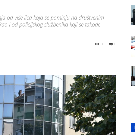
tenja od više lica koja se pominju na društvenim
 i od policijskog službenika koji se takođe
0
0