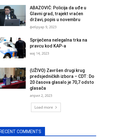
ABAZOVIĆ: Policija da uđe u
Glavni grad, trajekt vraćen
državi, popis u novembru
фебруар 9, 2023
Spriječena nelegalna trka na
pravcu kod KAP-a
мај 14, 2023
(UŽIVO) Završen drugi krug
predsjedničkih izbora – CDT: Do
20 časova glasalo je 70,7 odsto
glasača
април 2, 2023
Load more
RECENT COMMENTS