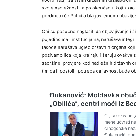
svoje nadležnosti, a po okončanju kojih ka
predmetu će Policija blagovremeno obavijesti
Oni su posebno naglasili da objavljivanje i š
pojedincima i institucijama, narušava integri
takođe narušava ugled državnih organa koji 
pozivamo lica koja kreiraju i šeruju ovakve s
sadržine, provjere kod nadležnih državnh or
tim da li postoji i potreba da javnost bude 