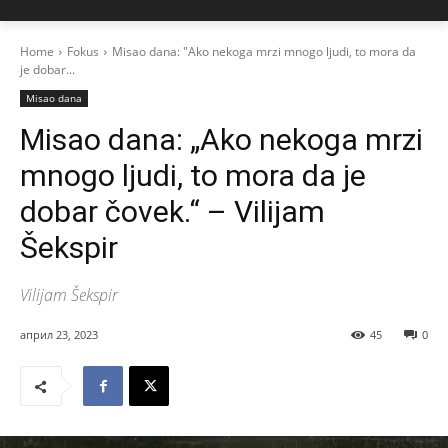
Home
Fokus
Misao dana: "Ako nekoga mrzi mnogo ljudi, to mora da
je dobar...
Misao dana
Misao dana: „Ako nekoga mrzi
mnogo ljudi, to mora da je
dobar čovek.“ – Vilijam
Šekspir
Vilijam Šekspir
април 23, 2023
45
0