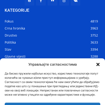
KATEGORIJE
Fokus
4819
Crna hronika
3963
Drustvo
3752
Politika
3633
Stav
3394
Glavne vijesti
3288
Lokalne vijesti
2912
Управљајте сагласностима
Svijet
1075
Да бисмо пружили најбоље искуство, користимо технологије попут
колачића за чување и/или приступ информацијама о уређају.
Сагласност са овим технологијама ће нам омогућити да обрађујемо
податке као што су понашање при прегледању или јединствени ИД-
ови на овој веб локацији. Непристанак или повлачење сагласности
може негативно утицати на одређене карактеристике и функције.