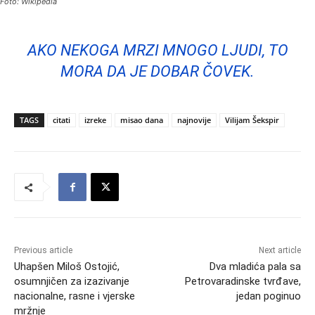
Foto: Wikipedia
AKO NEKOGA MRZI MNOGO LJUDI, TO
MORA DA JE DOBAR ČOVEK.
TAGS
citati
izreke
misao dana
najnovije
Vilijam Šekspir
Previous article
Next article
Uhapšen Miloš Ostojić,
Dva mladića pala sa
osumnjičen za izazivanje
Petrovaradinske tvrđave,
nacionalne, rasne i vjerske
jedan poginuo
mržnje