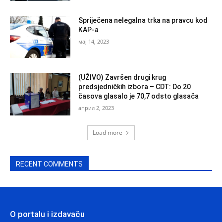
Spriječena nelegalna trka na pravcu kod
KAP-a
мај 14, 2023
(UŽIVO) Završen drugi krug
predsjedničkih izbora – CDT: Do 20
časova glasalo je 70,7 odsto glasača
април 2, 2023
Load more
RECENT COMMENTS
O portalu i izdavaču