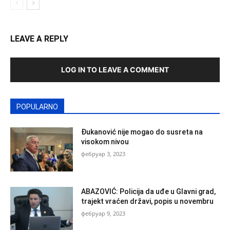
LEAVE A REPLY
LOG IN TO LEAVE A COMMENT
POPULARNO
Đukanović nije mogao do susreta na
visokom nivou
фебруар 3, 2023
ABAZOVIĆ: Policija da uđe u Glavni grad,
trajekt vraćen državi, popis u novembru
фебруар 9, 2023