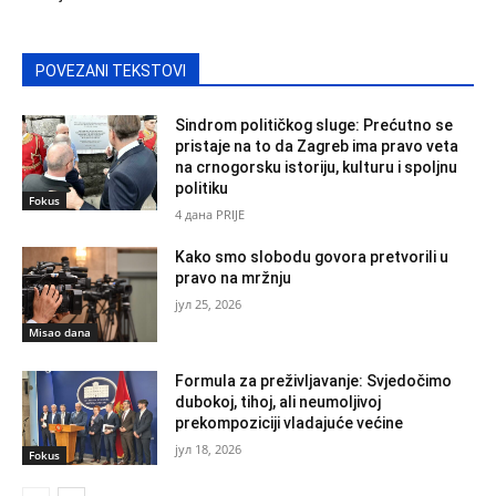
POVEZANI TEKSTOVI
Sindrom političkog sluge: Prećutno se
pristaje na to da Zagreb ima pravo veta
na crnogorsku istoriju, kulturu i spoljnu
politiku
Fokus
4 дана PRIJE
Kako smo slobodu govora pretvorili u
pravo na mržnju
јул 25, 2026
Misao dana
Formula za preživljavanje: Svjedočimo
dubokoj, tihoj, ali neumoljivoj
prekompoziciji vladajuće većine
јул 18, 2026
Fokus