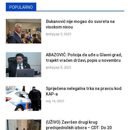
POPULARNO
Đukanović nije mogao do susreta na
visokom nivou
фебруар 3, 2023
ABAZOVIĆ: Policija da uđe u Glavni grad,
trajekt vraćen državi, popis u novembru
фебруар 9, 2023
Spriječena nelegalna trka na pravcu kod
KAP-a
мај 14, 2023
(UŽIVO) Završen drugi krug
predsjedničkih izbora – CDT: Do 20