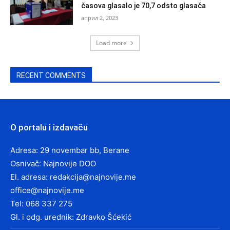
časova glasalo je 70,7 odsto glasača
април 2, 2023
Load more
RECENT COMMENTS
O portalu i izdavaču
Adresa: 29 novembar bb, Berane
Osnivač: Najnovije DOO
El. adresa:
redakcija@najnovije.me
office@najnovije.me
Tel: 068 337 275
Gl. i odg. urednik: Zdravko Šćekić