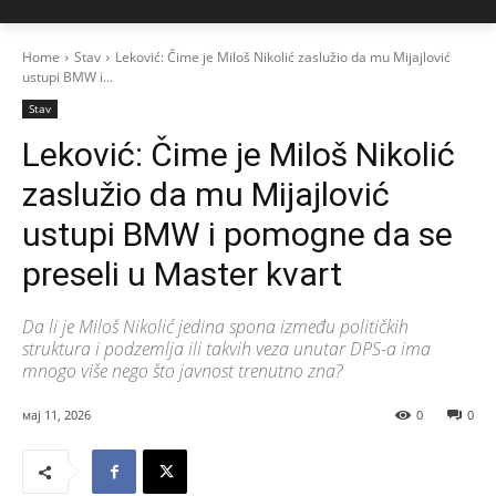
Home
Stav
Leković: Čime je Miloš Nikolić zaslužio da mu Mijajlović
ustupi BMW i...
Stav
Leković: Čime je Miloš Nikolić
zaslužio da mu Mijajlović
ustupi BMW i pomogne da se
preseli u Master kvart
Da li je Miloš Nikolić jedina spona između političkih
struktura i podzemlja ili takvih veza unutar DPS-a ima
mnogo više nego što javnost trenutno zna?
мај 11, 2026
0
0