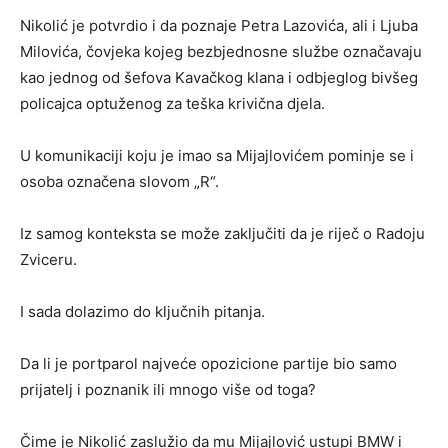
Nikolić je potvrdio i da poznaje Petra Lazovića, ali i Ljuba
Milovića, čovjeka kojeg bezbjednosne službe označavaju
kao jednog od šefova Kavačkog klana i odbjeglog bivšeg
policajca optuženog za teška krivična djela.
U komunikaciji koju je imao sa Mijajlovićem pominje se i
osoba označena slovom „R“.
Iz samog konteksta se može zaključiti da je riječ o Radoju
Zviceru.
I sada dolazimo do ključnih pitanja.
Da li je portparol najveće opozicione partije bio samo
prijatelj i poznanik ili mnogo više od toga?
Čime je Nikolić zaslužio da mu Mijajlović ustupi BMW i