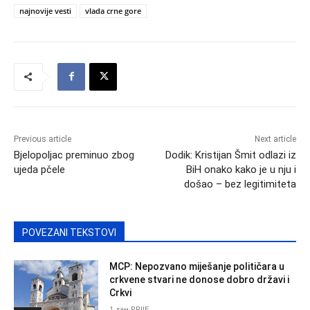
najnovije vesti
vlada crne gore
Previous article
Next article
Bjelopoljac preminuo zbog
Dodik: Kristijan Šmit odlazi iz
ujeda pčele
BiH onako kako je u nju i
došao – bez legitimiteta
POVEZANI TEKSTOVI
MCP: Nepozvano miješanje političara u
crkvene stvari ne donose dobro državi i
Crkvi
1 дан PRIJE