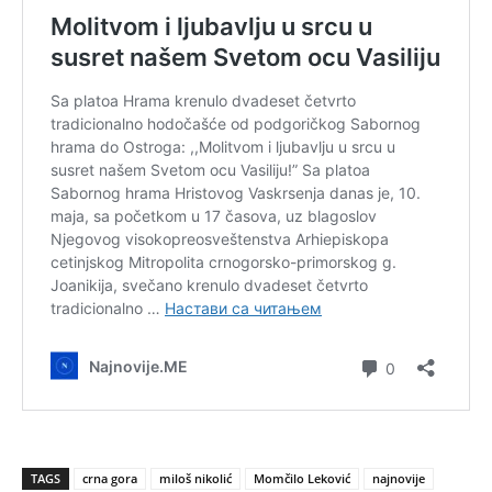
TAGS
crna gora
miloš nikolić
Momčilo Leković
najnovije