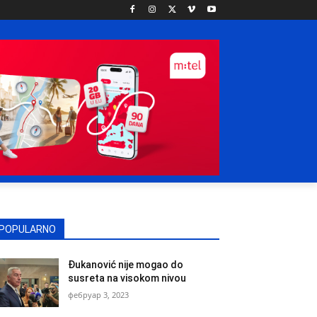
POPULARNO
Đukanović nije mogao do
susreta na visokom nivou
фебруар 3, 2023