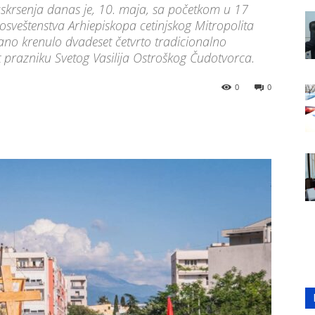
krsenja danas je, 10. maja, sa početkom u 17
sveštenstva Arhiepiskopa cetinjskog Mitropolita
ano krenulo dvadeset četvrto tradicionalno
 prazniku Svetog Vasilija Ostroškog Čudotvorca.
0
0