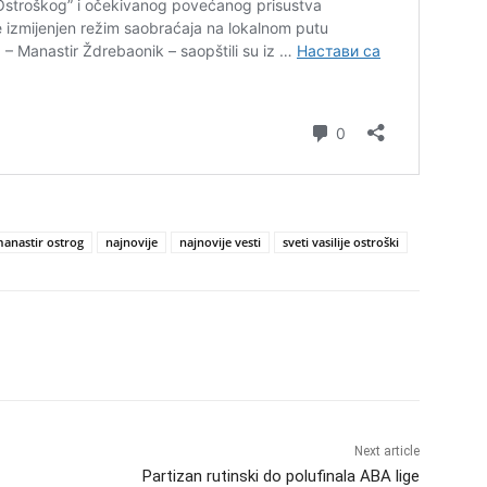
anastir ostrog
najnovije
najnovije vesti
sveti vasilije ostroški
Next article
Partizan rutinski do polufinala ABA lige