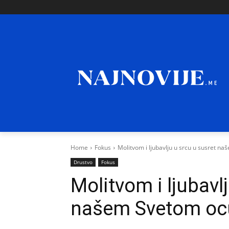
Home
Fokus
Molitvom i ljubavlju u srcu u susret na
Drustvo
Fokus
Molitvom i ljubavl
našem Svetom ocu