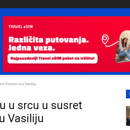
šem Svetom ocu Vasiliju
ju u srcu u susret
 Vasiliju