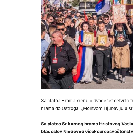
Sa platoa Hrama krenulo dvadeset četvrto 
hrama do Ostroga: ,,Molitvom i ljubavlju u s
Sa platoa Sabornog hrama Hristovog Vaskrs
blagoslov Njegovog visokopreosveštenstva