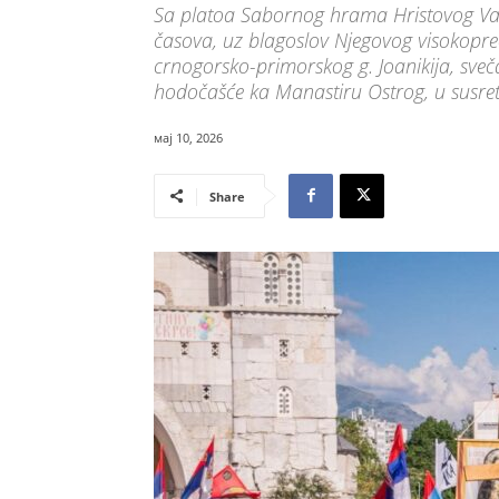
Sa platoa Sabornog hrama Hristovog Vas
časova, uz blagoslov Njegovog visokopreo
crnogorsko-primorskog g. Joanikija, sveč
hodočašće ka Manastiru Ostrog, u susret
мај 10, 2026
Share