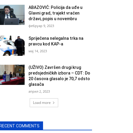
ABAZOVIĆ: Policija da uđe u
Glavni grad, trajekt vraćen
državi, popis u novembru
фебруар 9, 2023
Spriječena nelegalna trka na
pravcu kod KAP-a
мај 14, 2023
(UŽIVO) Završen drugi krug
predsjedničkih izbora – CDT: Do
20 časova glasalo je 70,7 odsto
glasača
април 2, 2023
Load more
RECENT COMMENTS