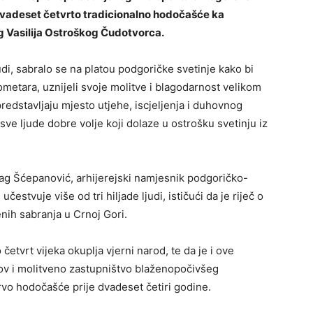
dvadeset četvrto tradicionalno hodočašće ka
g Vasilija Ostroškog Čudotvorca.
udi, sabralo se na platou podgoričke svetinje kako bi
etara, uznijeli svoje molitve i blagodarnost velikom
predstavljaju mjesto utjehe, iscjeljenja i duhovnog
 sve ljude dobre volje koji dolaze u ostrošku svetinju iz
ag Šćepanović, arhijerejski namjesnik podgoričko-
učestvuje više od tri hiljade ljudi, ističući da je riječ o
nih sabranja u Crnoj Gori.
etvrt vijeka okuplja vjerni narod, te da je i ove
slov i molitveno zastupništvo blaženopočivšeg
 prvo hodočašće prije dvadeset četiri godine.