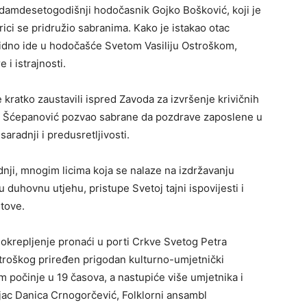
damdesetogodišnji hodočasnik Gojko Bošković, koji je
ici se pridružio sabranima. Kako je istakao otac
idno ide u hodočašće Svetom Vasiliju Ostroškom,
i istrajnosti.
 kratko zaustavili ispred Zavoda za izvršenje krivičnih
ag Šćepanović pozvao sabrane da pozdrave zaposlene u
aradnji i predusretljivosti.
adnji, mnogim licima koja se nalaze na izdržavanju
uhovnu utjehu, pristupe Svetoj tajni ispovijesti i
stove.
okrepljenje pronaći u porti Crkve Svetog Petra
Ostroškog priređen prigodan kulturno-umjetnički
 počinje u 19 časova, a nastupiće više umjetnika i
jac Danica Crnogorčević, Folklorni ansambl