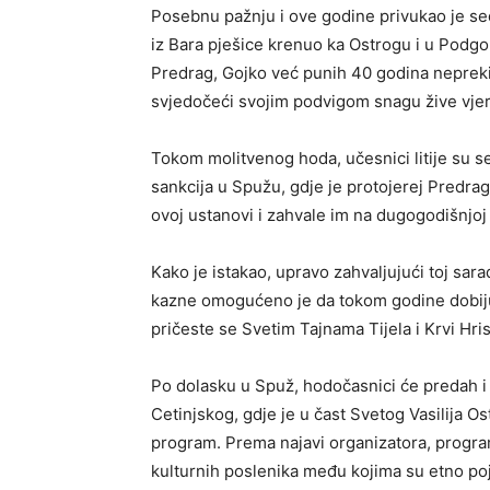
Posebnu pažnju i ove godine privukao je se
iz Bara pješice krenuo ka Ostrogu i u Podgor
Predrag, Gojko već punih 40 godina neprek
svjedočeći svojim podvigom snagu žive vjere 
Tokom molitvenog hoda, učesnici litije su se
sankcija u Spužu, gdje je protojerej Predr
ovoj ustanovi i zahvale im na dugogodišnjoj s
Kako je istakao, upravo zahvaljujući toj sar
kazne omogućeno je da tokom godine dobiju d
pričeste se Svetim Tajnama Tijela i Krvi Hri
Po dolasku u Spuž, hodočasnici će predah i 
Cetinjskog, gdje je u čast Svetog Vasilija 
program. Prema najavi organizatora, program
kulturnih poslenika među kojima su etno po