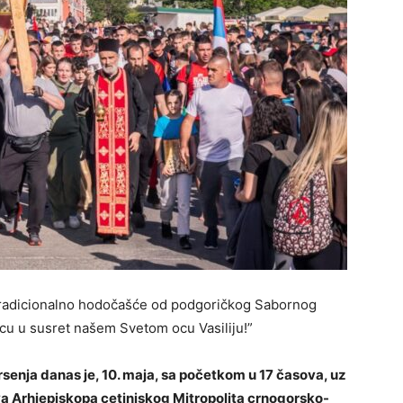
tradicionalno hodočašće od podgoričkog Sabornog
rcu u susret našem Svetom ocu Vasiliju!”
enja danas je, 10. maja, sa početkom u 17 časova, uz
 Arhiepiskopa cetinjskog Mitropolita crnogorsko-