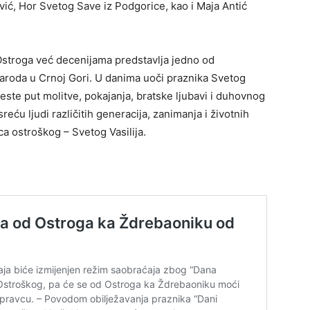
ić, Hor Svetog Save iz Podgorice, kao i Maja Antić
stroga već decenijama predstavlja jedno od
 naroda u Crnoj Gori. U danima uoči praznika Svetog
 jeste put molitve, pokajanja, bratske ljubavi i duhovnog
sreću ljudi različitih generacija, zanimanja i životnih
a ostroškog – Svetog Vasilija.