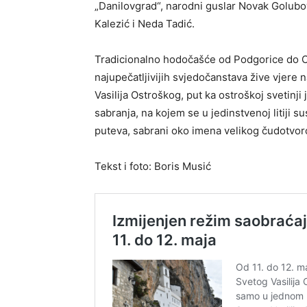
„Danilovgrad“, narodni guslar Novak Golubov
Kalezić i Neda Tadić.
Tradicionalno hodočašće od Podgorice do O
najupečatljivijih svjedočanstava žive vjere
Vasilija Ostroškog, put ka ostroškoj svetinji
sabranja, na kojem se u jedinstvenoj litiji su
puteva, sabrani oko imena velikog čudotvorc
Tekst i foto: Boris Musić