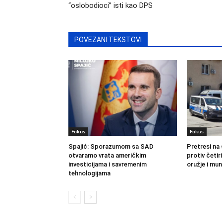
“oslobodioci” isti kao DPS
POVEZANI TEKSTOVI
Fokus
Fokus
Spajić: Sporazumom sa SAD
Pretresi na 
otvaramo vrata američkim
protiv četi
investicijama i savremenim
oružje i mun
tehnologijama