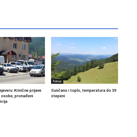
Fokus
sjeveru: Krivične prijave
Sunčano i toplo, temperatura do 39
ri osobe, pronađeni
stepeni
icija