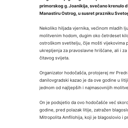
primorskog g. Joanikija, svečano krenulo 
Manastiru Ostrog, u susret prazniku Sveto
Nekoliko hiljada vjernika, većinom mladih lj
molitvenim hodom, dugim oko četrdeset kilom
ostroškom svetitelju, čije mošti vijekovima 
ukrepljenja za pravoslavne hrišćane, ali i za
čitavog svijeta.
Organizator hodočašća, protojerej mr Predr
danilovgradski kazao je da ove godine u litiji 
jednom od najljepših i najmasovnijih molitve
On je podsjetio da ovo hodočašće već skoro č
godine, pred polazak litije, zatražen blago
Mitropolita Amfilohija, koji je blagoslovio i