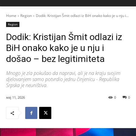
Home
Region
Dodik: Kristijan Šmit odlazi iz BiH onako kako je u nju i...
Region
Dodik: Kristijan Šmit odlazi iz
BiH onako kako je u nju i
došao – bez legitimiteta
Mnogo je zla pokušao da napravi, ali je na kraju svojim
djelovanjem samo potvrdio jednu činjenicu - Republika
Srpska je neuništiva.
мај 11, 2026
0
0