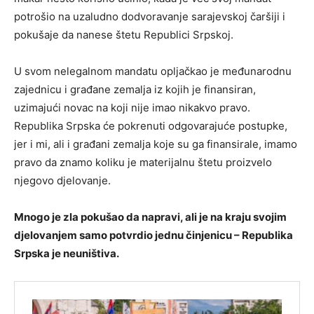
potrošio na uzaludno dodvoravanje sarajevskoj čaršiji i
pokušaje da nanese štetu Republici Srpskoj.
U svom nelegalnom mandatu opljačkao je međunarodnu
zajednicu i građane zemalja iz kojih je finansiran,
uzimajući novac na koji nije imao nikakvo pravo.
Republika Srpska će pokrenuti odgovarajuće postupke,
jer i mi, ali i građani zemalja koje su ga finansirale, imamo
pravo da znamo koliku je materijalnu štetu proizvelo
njegovo djelovanje.
Mnogo je zla pokušao da napravi, ali je na kraju svojim
djelovanjem samo potvrdio jednu činjenicu – Republika
Srpska je neuništiva.