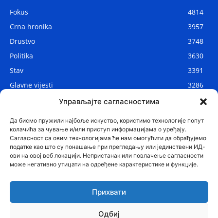
Fokus
4814
Crna hronika
3957
Drustvo
3748
Politika
3630
Stav
3391
Glavne vijesti
3286
Lokalne vijesti
2908
Управљајте сагласностима
Svijet
1075
Да бисмо пружили најбоље искуство, користимо технологије попут
колачића за чување и/или приступ информацијама о уређају.
Сагласност са овим технологијама ће нам омогућити да обрађујемо
податке као што су понашање при прегледању или јединствени ИД-
ови на овој веб локацији. Непристанак или повлачење сагласности
може негативно утицати на одређене карактеристике и функције.
Прихвати
Одбиј