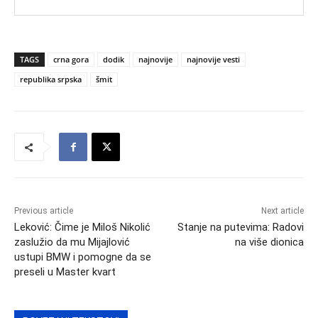
TAGS
crna gora
dodik
najnovije
najnovije vesti
republika srpska
šmit
Previous article
Next article
Leković: Čime je Miloš Nikolić
Stanje na putevima: Radovi
zaslužio da mu Mijajlović
na više dionica
ustupi BMW i pomogne da se
preseli u Master kvart