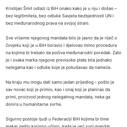
Kristijan Šmit odlazi iz BiH onako kako je u nju i došao –
bez legitimiteta, bez odluke Savjeta bezbjednosti UN i
bez međunarodnog prava na svojoj strani.
Sve vrijeme njegovog mandata bilo je jasno da je riječ o
čovjeku koji je u BiH boravio i djelovao mimo procedura
na kojima bi trebalo da počiva međunarodni poredak. Zato
je i svaka marka njegove previsoke plate bila jednako
nelegalna kao i odluke koje je pokušavao da nameće.
Na kraju mu mogu dati samo jedan prijedlog – pošto je
sav novac koji je primio, kao i onaj koji je planirao da
primi, proizvod jednog nelegalnog mandata, neka ga
donira u humanitarne svrhe.
Sigurno postoje ljudi u Federaciji BiH kojima bi time
makar nešto korisno učinio, kada je već svoj mandat