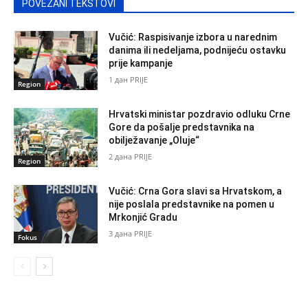
POVEZANI TEKSTOVI
Vučić: Raspisivanje izbora u narednim
danima ili nedeljama, podnijeću ostavku
prije kampanje
1 дан PRIJE
Region
Hrvatski ministar pozdravio odluku Crne
Gore da pošalje predstavnika na
obilježavanje „Oluje“
2 дана PRIJE
Region
Vučić: Crna Gora slavi sa Hrvatskom, a
nije poslala predstavnike na pomen u
Mrkonjić Gradu
3 дана PRIJE
Fokus