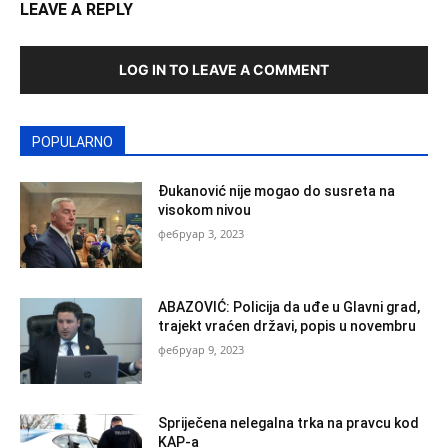
LEAVE A REPLY
LOG IN TO LEAVE A COMMENT
POPULARNO
Đukanović nije mogao do susreta na
visokom nivou
фебруар 3, 2023
ABAZOVIĆ: Policija da uđe u Glavni grad,
trajekt vraćen državi, popis u novembru
фебруар 9, 2023
Spriječena nelegalna trka na pravcu kod
KAP-a