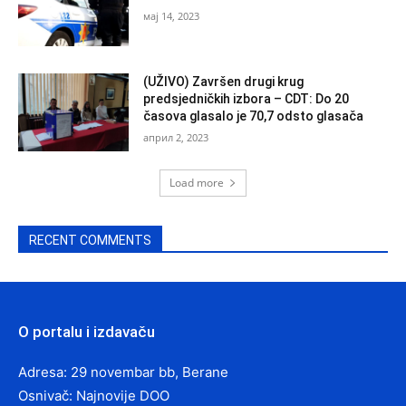
мај 14, 2023
(UŽIVO) Završen drugi krug
predsjedničkih izbora – CDT: Do 20
časova glasalo je 70,7 odsto glasača
април 2, 2023
Load more
RECENT COMMENTS
O portalu i izdavaču
Adresa: 29 novembar bb, Berane
Osnivač: Najnovije DOO