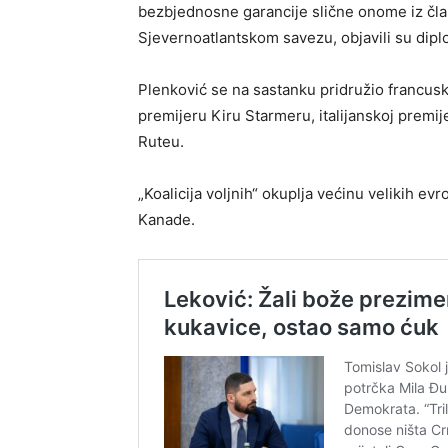
bezbjednosne garancije slične onome iz čla
Sjevernoatlantskom savezu, objavili su diplo
Plenković se na sastanku pridružio francu
premijeru Kiru Starmeru, italijanskoj prem
Ruteu.
„Koalicija voljnih“ okuplja većinu velikih e
Kanade.