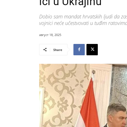
ići u Ukrajinu
Dobio sam mandat hrvatskih ljudi da zas
vojnici neće učestvovati u tuđim ratovima
август 18, 2025
Share