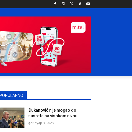
POPULARNO
Đukanović nije mogao do
susreta na visokom nivou
фебруар 3, 2023