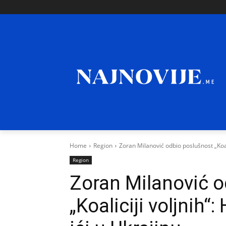
Home
Region
Zoran Milanović odbio poslušnost „Koalic
Region
Zoran Milanović o
„Koaliciji voljnih“: