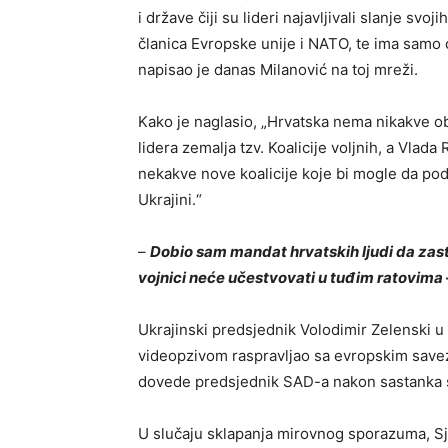
i države čiji su lideri najavljivali slanje sv
članica Evropske unije i NATO, te ima samo 
napisao je danas Milanović na toj mreži.
Kako je naglasio, „Hrvatska nema nikakve oba
lidera zemalja tzv. Koalicije voljnih, a Vlad
nekakve nove koalicije koje bi mogle da pod
Ukrajini.“
–
Dobio sam mandat hrvatskih ljudi da zas
vojnici neće učestvovati u tuđim ratovima –
Ukrajinski predsjednik Volodimir Zelenski u
videopzivom raspravljao sa evropskim sav
dovede predsjednik SAD-a nakon sastanka s
U slučaju sklapanja mirovnog sporazuma, Sj