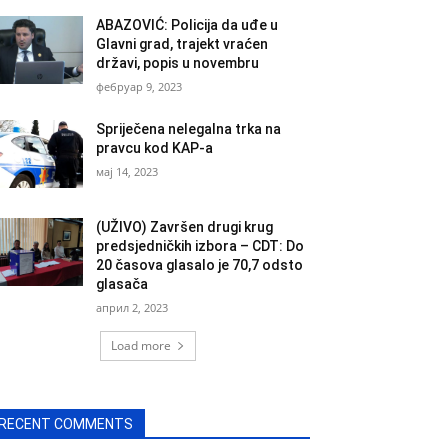
ABAZOVIĆ: Policija da uđe u
Glavni grad, trajekt vraćen
državi, popis u novembru
фебруар 9, 2023
Spriječena nelegalna trka na
pravcu kod KAP-a
мај 14, 2023
(UŽIVO) Završen drugi krug
predsjedničkih izbora – CDT: Do
20 časova glasalo je 70,7 odsto
glasača
април 2, 2023
Load more
RECENT COMMENTS