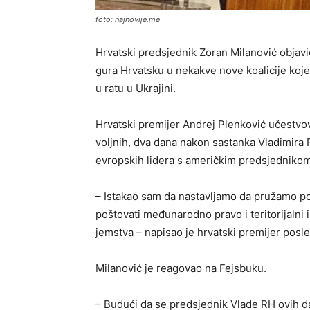
foto: najnovije.me
Hrvatski predsjednik Zoran Milanović objavi
gura Hrvatsku u nekakve nove koalicije koj
u ratu u Ukrajini.
Hrvatski premijer Andrej Plenković učestvova
voljnih, dva dana nakon sastanka Vladimira 
evropskih lidera s američkim predsjedniko
– Istakao sam da nastavljamo da pružamo po
poštovati međunarodno pravo i teritorijalni
jemstva – napisao je hrvatski premijer posl
Milanović je reagovao na Fejsbuku.
– Budući da se predsjednik Vlade RH ovih dan