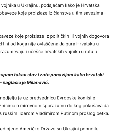
ojih vojnika u Ukrajinu, podsjećam kako je Hrvatska
obaveze koje proizlaze iz članstva u tim savezima –
veze koje proizlaze iz političkih ili vojnih dogovora
a RH ni od koga nije ovlašćena da gura Hrvatsku u
razumevaju i učešće hrvatskih vojnika u ratu u
tupam takav stav i zato ponavljam kako hrvatski
 naglasio je Milanović.
 nedjelju je uz predsednicu Evropske komisije
eznicima o mirovnom sporazumu do kog pokušava da
 ruskim liderom Vladimirom Putinom prošlog petka.
edinjene Američke Države su Ukrajini ponudile