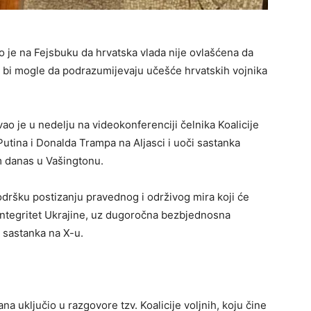
o je na Fejsbuku da hrvatska vlada nije ovlašćena da
e bi mogle da podrazumijevaju učešće hrvatskih vojnika
o je u nedelju na videokonferenciji čelnika Koalicije
Putina i Donalda Trampa na Aljasci i uoči sastanka
m danas u Vašingtonu.
dršku postizanju pravednog i održivog mira koji će
 integritet Ukrajine, uz dugoročna bezbjednosna
e sastanka na X-u.
a uključio u razgovore tzv. Koalicije voljnih, koju čine