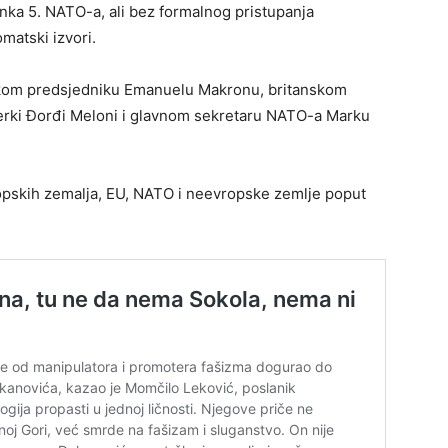
nka 5. NATO-a, ali bez formalnog pristupanja
matski izvori.
skom predsjedniku Emanuelu Makronu, britanskom
ijerki Đorđi Meloni i glavnom sekretaru NATO-a Marku
vropskih zemalja, EU, NATO i neevropske zemlje poput