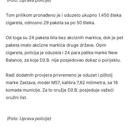
(Foto: Uprava policije)
Tom prilikom pronađeno je i oduzeto ukupno 1.450 šteka
cigareta, odnosno 29 paketa sa po 50 šteka.
Od toga su 24 paketa bila bez akciznih markica, dok je pet
paketa imalo akcizne markice druge države. Osim
cigareta, policija je oduzela i 24 para patika marke New
Balance, za koje Dž.B. nije posjedovao dokaz o porijeklu.
Radi dodatnih provjera privremeno je oduzet i pištolj
marke Zastava, model M57, kalibra 7,62 milimetra, sa 18
komada municije. Za to oružje Dž.B. posjeduje važeći
oružni list.
(Foto: Uprava policije)