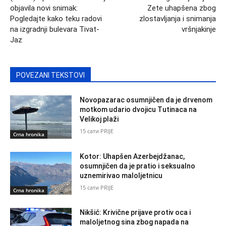
objavila novi snimak:
Zete uhapšena zbog
Pogledajte kako teku radovi
zlostavljanja i snimanja
na izgradnji bulevara Tivat-
vršnjakinje
Jaz
POVEZANI TEKSTOVI
Novopazarac osumnjičen da je drvenom
motkom udario dvojicu Tutinaca na
Velikoj plaži
15 сати PRIJE
Crna hronika
Kotor: Uhapšen Azerbejdžanac,
osumnjičen da je pratio i seksualno
uznemirivao maloljetnicu
15 сати PRIJE
Crna hronika
Nikšić: Krivične prijave protiv oca i
maloljetnog sina zbog napada na