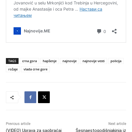
TAGS
crna gora
hapšenje
najnovije
najnovije vesti
policija
rožaje
vlada crne gore
Previous article
Next article
(VIDEO) Uprava za saobraćaj
Šesnaestogodišnjakinja iz