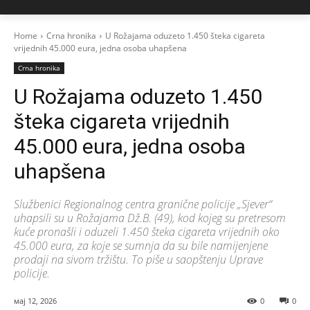
Home
Crna hronika
U Rožajama oduzeto 1.450 šteka cigareta
vrijednih 45.000 eura, jedna osoba uhapšena
Crna hronika
U Rožajama oduzeto 1.450
šteka cigareta vrijednih
45.000 eura, jedna osoba
uhapšena
Službenici Regionalnog centra granične policije „Sjever“
uhapsili su u Rožajama Dž.B. (49), kod kojeg su pretresom
kuće pronašli i oduzeli 1.450 šteka cigareta vrijednih oko
45.000 eura, za koje se sumnja da su bile namijenjene
prodaji na sivom tržištu. To piše u saopštenju Uprave
policije.
мај 12, 2026
0
0