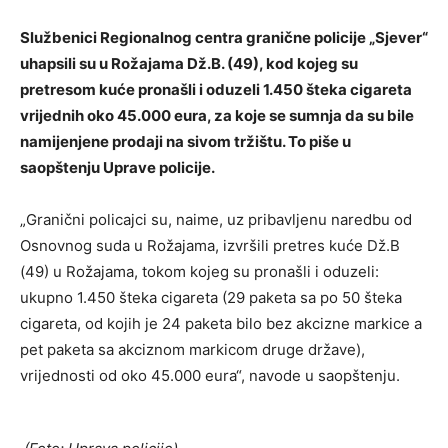
Službenici Regionalnog centra granične policije „Sjever“
uhapsili su u Rožajama Dž.B. (49), kod kojeg su
pretresom kuće pronašli i oduzeli 1.450 šteka cigareta
vrijednih oko 45.000 eura, za koje se sumnja da su bile
namijenjene prodaji na sivom tržištu. To piše u
saopštenju Uprave policije.
„Granični policajci su, naime, uz pribavljenu naredbu od
Osnovnog suda u Rožajama, izvršili pretres kuće Dž.B
(49) u Rožajama, tokom kojeg su pronašli i oduzeli:
ukupno 1.450 šteka cigareta (29 paketa sa po 50 šteka
cigareta, od kojih je 24 paketa bilo bez akcizne markice a
pet paketa sa akciznom markicom druge države),
vrijednosti od oko 45.000 eura“, navode u saopštenju.