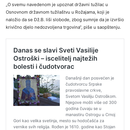
„O svemu navedenom je upoznat državni tužilac u
Osnovnom državnom tužilaštvu u Rožajama, koji je
naložio da se Dž.B. liši slobode, zbog sumnje da je izvršio
krivično djelo nedozvoljena trgovina“, piše u saopštenju.