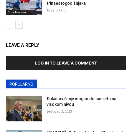
trinaestogodišnjaka
16 сати PRIJE
Crna hronika
LEAVE A REPLY
LOG IN TO LEAVE A COMMENT
POPULARNO
Đukanović nije mogao do susreta na
visokom nivou
фебруар 3, 2023