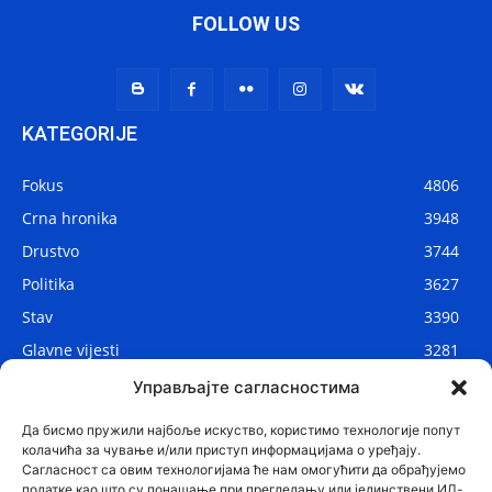
FOLLOW US
KATEGORIJE
Fokus
4806
Crna hronika
3948
Drustvo
3744
Politika
3627
Stav
3390
Glavne vijesti
3281
Lokalne vijesti
2904
Управљајте сагласностима
Svijet
1075
Да бисмо пружили најбоље искуство, користимо технологије попут
колачића за чување и/или приступ информацијама о уређају.
Сагласност са овим технологијама ће нам омогућити да обрађујемо
податке као што су понашање при прегледању или јединствени ИД-