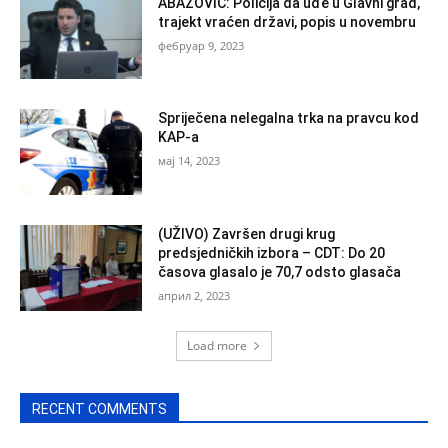
ABAZOVIĆ: Policija da uđe u Glavni grad,
trajekt vraćen državi, popis u novembru
фебруар 9, 2023
Spriječena nelegalna trka na pravcu kod
KAP-a
мај 14, 2023
(UŽIVO) Završen drugi krug
predsjedničkih izbora – CDT: Do 20
časova glasalo je 70,7 odsto glasača
април 2, 2023
Load more
RECENT COMMENTS