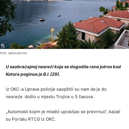
foto: najnovije.me
U saobraćajnoj nesreći koja se dogodila rano jutros kod
Kotora poginuo je B.I. (29).
Iz OKC-a Uprave policije saopštili su nam da je do
nesreće došlo u mjestu Trojice u 5 časova.
„Automobil kojim je mladić upravljao se prevrnuo“, kazali
su Portalu RTCG iz OKC.