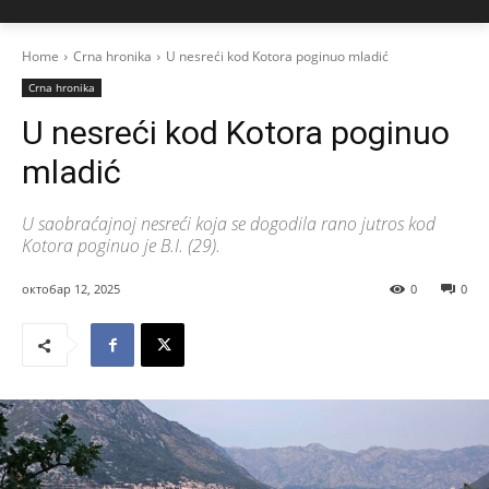
Home
Crna hronika
U nesreći kod Kotora poginuo mladić
Crna hronika
U nesreći kod Kotora poginuo
mladić
U saobraćajnoj nesreći koja se dogodila rano jutros kod
Kotora poginuo je B.I. (29).
октобар 12, 2025
0
0