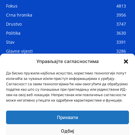
Fokus
4813
Crna hronika
3956
Drustvo
3747
Politika
3630
Stav
3391
Glavne vijesti
3286
Lokalne vijesti
2908
Управљајте сагласностима
Svijet
1075
Да бисмо пружили најбоље искуство, користимо технологије попут
колачића за чување и/или приступ информацијама о уређају.
Сагласност са овим технологијама ће нам омогућити да обрађујемо
податке као што су понашање при прегледању или јединствени ИД-
ови на овој веб локацији. Непристанак или повлачење сагласности
може негативно утицати на одређене карактеристике и функције.
Прихвати
Одбиј