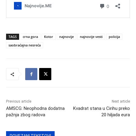
TAGS
crna gora
Kotor
najnovije
najnovije vesti
policija
saobraćajna nesreća
Previous article
Next article
AMSCG: Neophodna dodatna
Kvadrat stana u Cirihu preko
pažnja zbog radova
20 hiljada eura