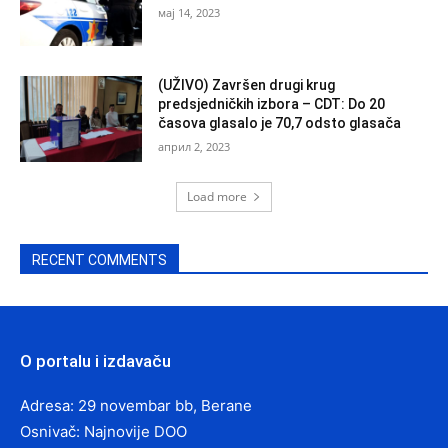
мај 14, 2023
(UŽIVO) Završen drugi krug
predsjedničkih izbora – CDT: Do 20
časova glasalo je 70,7 odsto glasača
април 2, 2023
Load more
RECENT COMMENTS
O portalu i izdavaču
Adresa: 29 novembar bb, Berane
Osnivač: Najnovije DOO