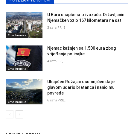
POVEZANI TEKSTOVI
U Baru uhapšena tri vozača: Državljanin
Njemačke vozio 167 kilometara na sat
3 сата PRIJE
Crna hronika
Njemac kažnjen sa 1.500 eura zbog
vrijeđanja policajke
4 сата PRIJE
Crna hronika
Uhapšen Rožajac osumnjičen da je
glavom udario bratanca i nanio mu
povrede
6 сати PRIJE
Crna hronika