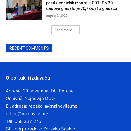
predsjedničkih izbora – CDT: Do 20
časova glasalo je 70,7 odsto glasača
април 2, 2023
Load more
RECENT COMMENTS
O portalu i izdavaču
Adresa: 29 novembar bb, Berane
Osnivač: Najnovije DOO
El. adresa:
redakcija@najnovije.me
office@najnovije.me
Tel: 068 337 275
Gl. i odg. urednik: Zdravko Šćekić