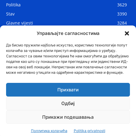
Politika
3629
Stav
3390
Glavne vijesti
3284
Lokalne vijesti
2906
Управљајте сагласностима
Svijet
1075
Да бисмо пружили најбоље искуство, користимо технологије попут
колачића за чување и/или приступ информацијама о уређају.
Сагласност са овим технологијама ће нам омогућити да обрађујемо
податке као што су понашање при прегледању или јединствени ИД-
ови на овој веб локацији. Непристанак или повлачење сагласности
може негативно утицати на одређене карактеристике и функције.
Прихвати
Одбиј
© Najnovije.me
Прикажи подешавања
Glavne vijesti
Politika
Drustvo
Region
Stav
Sport
Svijet
Поллитика колачића
Politika privatnosti
Zanimljivosti
Tehnologija
Lifestyle
Kontakt