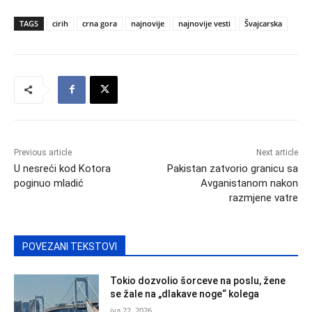
TAGS
cirih
crna gora
najnovije
najnovije vesti
Švajcarska
Previous article
Next article
U nesreći kod Kotora
Pakistan zatvorio granicu sa
poginuo mladić
Avganistanom nakon
razmjene vatre
POVEZANI TEKSTOVI
Tokio dozvolio šorceve na poslu, žene
se žale na „dlakave noge“ kolega
јул 22, 2026