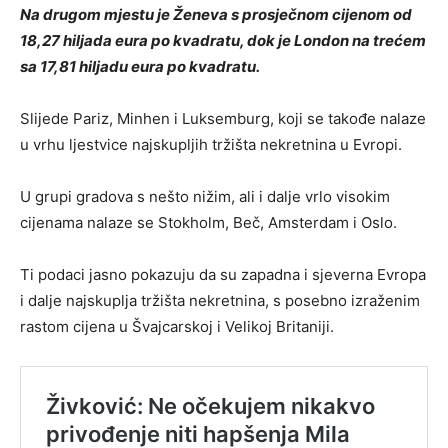
Na drugom mjestu je Ženeva s prosječnom cijenom od
18,27 hiljada eura po kvadratu, dok je London na trećem
sa 17,81 hiljadu eura po kvadratu.
Slijede Pariz, Minhen i Luksemburg, koji se takođe nalaze
u vrhu ljestvice najskupljih tržišta nekretnina u Evropi.
U grupi gradova s nešto nižim, ali i dalje vrlo visokim
cijenama nalaze se Stokholm, Beč, Amsterdam i Oslo.
Ti podaci jasno pokazuju da su zapadna i sjeverna Evropa
i dalje najskuplja tržišta nekretnina, s posebno izraženim
rastom cijena u Švajcarskoj i Velikoj Britaniji.