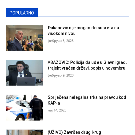
POPULARNO
Đukanović nije mogao do susreta na
visokom nivou
фебруар 3, 2023
ABAZOVIĆ: Policija da uđe u Glavni grad,
trajekt vraćen državi, popis u novembru
фебруар 9, 2023
Spriječena nelegalna trka na pravcu kod
KAP-a
мај 14, 2023
(UŽIVO) Završen drugi krug