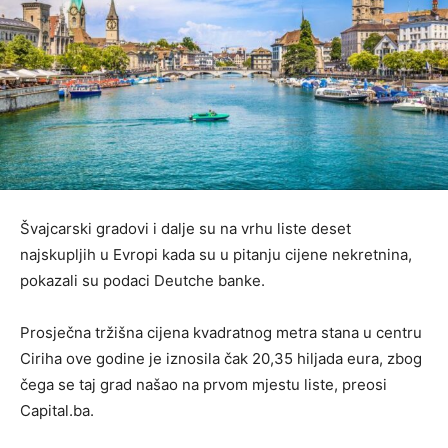
Švajcarski gradovi i dalje su na vrhu liste deset
najskupljih u Evropi kada su u pitanju cijene nekretnina,
pokazali su podaci Deutche banke.
Prosječna tržišna cijena kvadratnog metra stana u centru
Ciriha ove godine je iznosila čak 20,35 hiljada eura, zbog
čega se taj grad našao na prvom mjestu liste, preosi
Capital.ba.