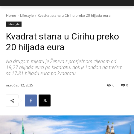
Home
Lifestyle
Kvadrat stana u Cirihu preko 20 hiljada eura
Lifestyle
Kvadrat stana u Cirihu preko
20 hiljada eura
Na drugom mjestu je Ženeva s prosječnom cijenom od
18,27 hiljada eura po kvadratu, dok je London na trećem
sa 17,81 hiljadu eura po kvadratu.
октобар 12, 2025
0
0