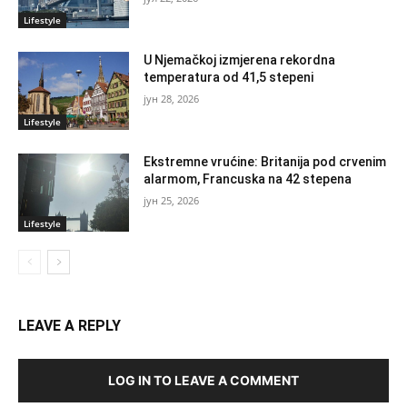
Lifestyle
U Njemačkoj izmjerena rekordna
temperatura od 41,5 stepeni
јун 28, 2026
Lifestyle
Ekstremne vrućine: Britanija pod crvenim
alarmom, Francuska na 42 stepena
јун 25, 2026
Lifestyle
LEAVE A REPLY
LOG IN TO LEAVE A COMMENT