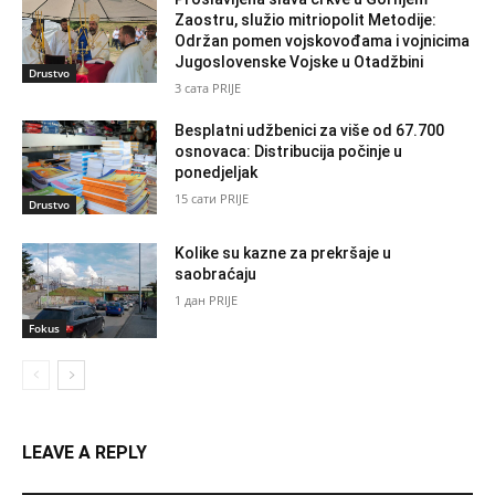
Zaostru, služio mitriopolit Metodije:
Održan pomen vojskovođama i vojnicima
Jugoslovenske Vojske u Otadžbini
Drustvo
3 сата PRIJE
Besplatni udžbenici za više od 67.700
osnovaca: Distribucija počinje u
ponedjeljak
15 сати PRIJE
Drustvo
Kolike su kazne za prekršaje u
saobraćaju
1 дан PRIJE
Fokus
LEAVE A REPLY