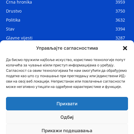
Crna hronika
3959
Drustvo
3750
Politika
3632
Stav
3394
Glavne vijesti
3287
Lokalne vijesti
2910
Управљајте сагласностима
Svijet
1075
Да бисмо пружили најбоље искуство, користимо технологије попут
колачића за чување и/или приступ информацијама о уређају.
Сагласност са овим технологијама ће нам омогућити да обрађујемо
податке као што су понашање при прегледању или јединствени ИД-
ови на овој веб локацији. Непристанак или повлачење сагласности
може негативно утицати на одређене карактеристике и функције.
Прихвати
Одбиј
© Najnovije.me
Прикажи подешавања