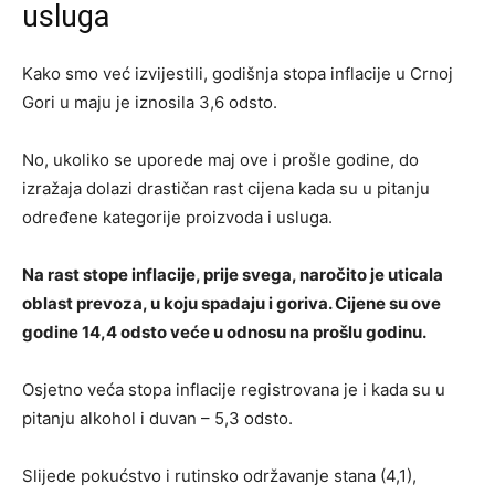
usluga
Kako smo već izvijestili, godišnja stopa inflacije u Crnoj
Gori u maju je iznosila 3,6 odsto.
No, ukoliko se uporede maj ove i prošle godine, do
izražaja dolazi drastičan rast cijena kada su u pitanju
određene kategorije proizvoda i usluga.
Na rast stope inflacije, prije svega, naročito je uticala
oblast prevoza, u koju spadaju i goriva. Cijene su ove
godine 14,4 odsto veće u odnosu na prošlu godinu.
Osjetno veća stopa inflacije registrovana je i kada su u
pitanju alkohol i duvan – 5,3 odsto.
Slijede pokućstvo i rutinsko održavanje stana (4,1),