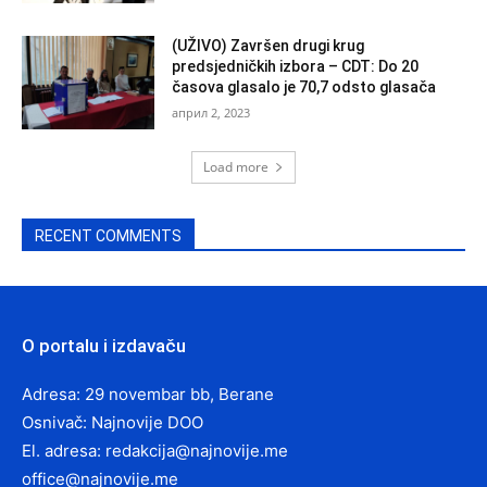
(UŽIVO) Završen drugi krug
predsjedničkih izbora – CDT: Do 20
časova glasalo je 70,7 odsto glasača
април 2, 2023
Load more
RECENT COMMENTS
O portalu i izdavaču
Adresa: 29 novembar bb, Berane
Osnivač: Najnovije DOO
El. adresa:
redakcija@najnovije.me
office@najnovije.me