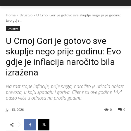
Home
Drustvo
U Crnoj Gori je gotovo sve skuplje nego prije godinu:
Evo gdje...
Drustvo
U Crnoj Gori je gotovo sve
skuplje nego prije godinu: Evo
gdje je inflacija naročito bila
izražena
Na rast stope inflacije, prije svega, naročito je uticala oblast
prevoza, u koju spadaju i goriva. Cijene su ove godine 14,4
odsto veće u odnosu na prošlu godinu.
јун 13, 2026
0
0