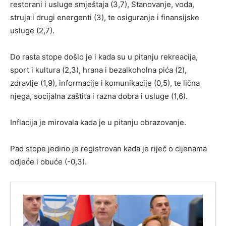
restorani i usluge smještaja (3,7), Stanovanje, voda,
struja i drugi energenti (3), te osiguranje i finansijske
usluge (2,7).
Do rasta stope došlo je i kada su u pitanju rekreacija,
sport i kultura (2,3), hrana i bezalkoholna pića (2),
zdravlje (1,9), informacije i komunikacije (0,5), te lična
njega, socijalna zaštita i razna dobra i usluge (1,6).
Inflacija je mirovala kada je u pitanju obrazovanje.
Pad stope jedino je registrovan kada je riječ o cijenama
odjeće i obuće (-0,3).