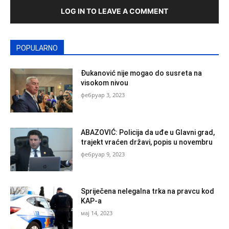
LOG IN TO LEAVE A COMMENT
POPULARNO
Đukanović nije mogao do susreta na
visokom nivou
фебруар 3, 2023
ABAZOVIĆ: Policija da uđe u Glavni grad,
trajekt vraćen državi, popis u novembru
фебруар 9, 2023
Spriječena nelegalna trka na pravcu kod
KAP-a
мај 14, 2023