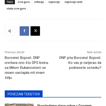
TAGS
crna gora
inflacija
najnovije
najnovije vesti
vlada crne gore
Previous article
Next article
Borovinić Bojović: DNP
DNP pita Borovinić Bojović:
izvršava ono što DPS kreira,
Ko vas je natjerao da
sa Milom Đukanovićem se
podnesete ostavku?
nisam sastajala niti imam
želju
POVEZANI TEKSTOVI
Proslavljena slava crkve u Gornjem