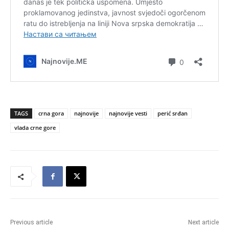
TAGS
crna gora
najnovije
najnovije vesti
perić srđan
vlada crne gore
Previous article
Next article