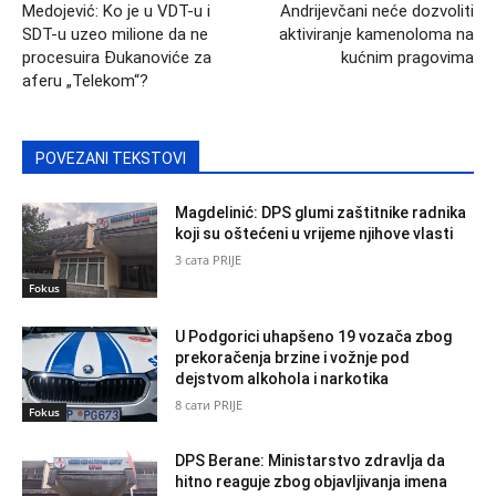
Medojević: Ko je u VDT-u i
Andrijevčani neće dozvoliti
SDT-u uzeo milione da ne
aktiviranje kamenoloma na
procesuira Đukanoviće za
kućnim pragovima
aferu „Telekom“?
POVEZANI TEKSTOVI
Magdelinić: DPS glumi zaštitnike radnika
koji su oštećeni u vrijeme njihove vlasti
3 сата PRIJE
Fokus
U Podgorici uhapšeno 19 vozača zbog
prekoračenja brzine i vožnje pod
dejstvom alkohola i narkotika
8 сати PRIJE
Fokus
DPS Berane: Ministarstvo zdravlja da
hitno reaguje zbog objavljivanja imena