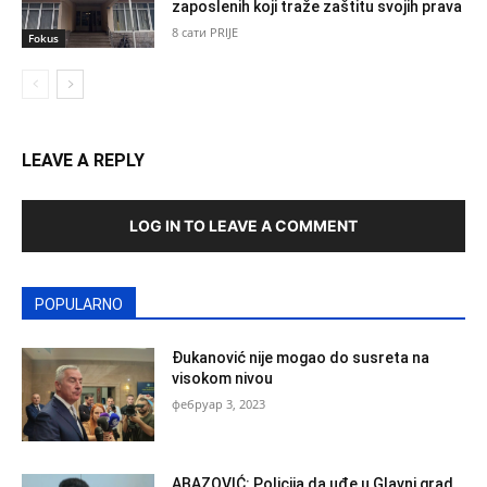
zaposlenih koji traže zaštitu svojih prava
8 сати PRIJE
Fokus
LEAVE A REPLY
LOG IN TO LEAVE A COMMENT
POPULARNO
Đukanović nije mogao do susreta na
visokom nivou
фебруар 3, 2023
ABAZOVIĆ: Policija da uđe u Glavni grad,