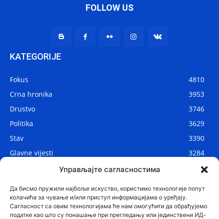
FOLLOW US
KATEGORIJE
Fokus
4810
Crna hronika
3953
Drustvo
3746
Politika
3629
Stav
3390
Glavne vijesti
3284
Lokalne vijesti
2906
Управљајте сагласностима
Svijet
1075
Да бисмо пружили најбоље искуство, користимо технологије попут
колачића за чување и/или приступ информацијама о уређају.
Сагласност са овим технологијама ће нам омогућити да обрађујемо
податке као што су понашање при прегледању или јединствени ИД-