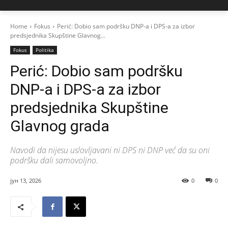
Home
Fokus
Perić: Dobio sam podršku DNP-a i DPS-a za izbor
predsjednika Skupštine Glavnog...
Fokus
Politika
Perić: Dobio sam podršku
DNP-a i DPS-a za izbor
predsjednika Skupštine
Glavnog grada
Navodi da nijesu uslovljavani ni DPS ni DNP već da su oni
podršku dali samovoljno.
јун 13, 2026
0
0