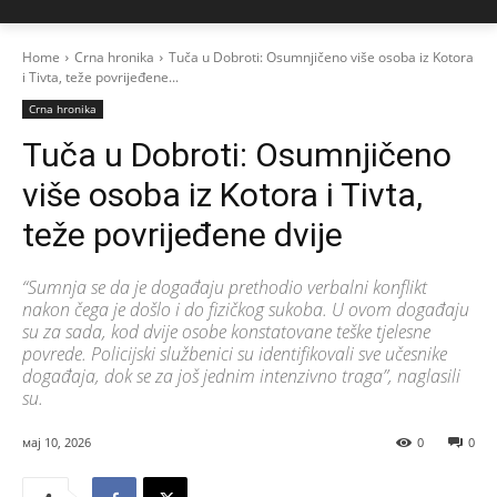
Home
Crna hronika
Tuča u Dobroti: Osumnjičeno više osoba iz Kotora
i Tivta, teže povrijeđene...
Crna hronika
Tuča u Dobroti: Osumnjičeno
više osoba iz Kotora i Tivta,
teže povrijeđene dvije
“Sumnja se da je događaju prethodio verbalni konflikt
nakon čega je došlo i do fizičkog sukoba. U ovom događaju
su za sada, kod dvije osobe konstatovane teške tjelesne
povrede. Policijski službenici su identifikovali sve učesnike
događaja, dok se za još jednim intenzivno traga”, naglasili
su.
мај 10, 2026
0
0