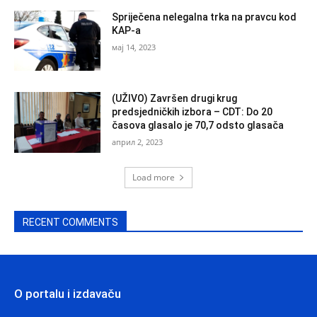
Spriječena nelegalna trka na pravcu kod
KAP-a
мај 14, 2023
(UŽIVO) Završen drugi krug
predsjedničkih izbora – CDT: Do 20
časova glasalo je 70,7 odsto glasača
април 2, 2023
Load more
RECENT COMMENTS
O portalu i izdavaču