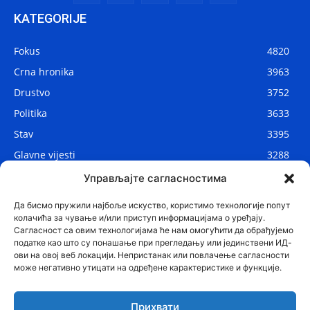
KATEGORIJE
Fokus
4820
Crna hronika
3963
Drustvo
3752
Politika
3633
Stav
3395
Glavne vijesti
3288
Lokalne vijesti
2912
Управљајте сагласностима
Svijet
1075
Да бисмо пружили најбоље искуство, користимо технологије попут
колачића за чување и/или приступ информацијама о уређају.
Сагласност са овим технологијама ће нам омогућити да обрађујемо
податке као што су понашање при прегледању или јединствени ИД-
ови на овој веб локацији. Непристанак или повлачење сагласности
може негативно утицати на одређене карактеристике и функције.
Прихвати