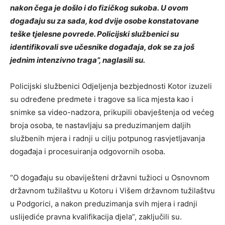
nakon čega je došlo i do fizičkog sukoba. U ovom
događaju su za sada, kod dvije osobe konstatovane
teške tjelesne povrede. Policijski službenici su
identifikovali sve učesnike događaja, dok se za još
jednim intenzivno traga”, naglasili su.
Policijski službenici Odjeljenja bezbjednosti Kotor izuzeli
su određene predmete i tragove sa lica mjesta kao i
snimke sa video-nadzora, prikupili obavještenja od većeg
broja osoba, te nastavljaju sa preduzimanjem daljih
službenih mjera i radnji u cilju potpunog rasvjetljavanja
događaja i procesuiranja odgovornih osoba.
“O događaju su obaviješteni državni tužioci u Osnovnom
državnom tužilaštvu u Kotoru i Višem državnom tužilaštvu
u Podgorici, a nakon preduzimanja svih mjera i radnji
uslijediće pravna kvalifikacija djela”, zaključili su.