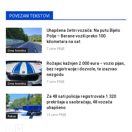
POVEZANI TEKSTOVI
Uhapšena četiri vozača: Na putu Bijelo
Polje – Berane vozili preko 100
kilometara na sat
7 сати PRIJE
Crna hronika
Rožajac kažnjen 2.000 eura – vozio pijan,
bez registracije i dozvole, te izazvao
nezgodu
7 сати PRIJE
Crna hronika
Za 48 sati policija registrovala 1.320
prekršaja u saobraćaju, 48 vozača
uhapšeno
13 сати PRIJE
Fokus