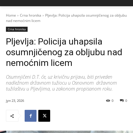
Home
Crna hronika
Pljevlja: Policija uhapsila osumnjičenog za obljubu
nad nemoćnim licem
Crna hronika
Pljevlja: Policija uhapsila
osumnjičenog za obljubu nad
nemoćnim licem
Osumnjičeni D.T. će, uz krivičnu prijavu, biti priveden
nadležnom državnom tužiocu u Osnovnom državnom
tužilaštvu u Pljevljima, u zakonom propisanom roku.
јун 23, 2026
0
0