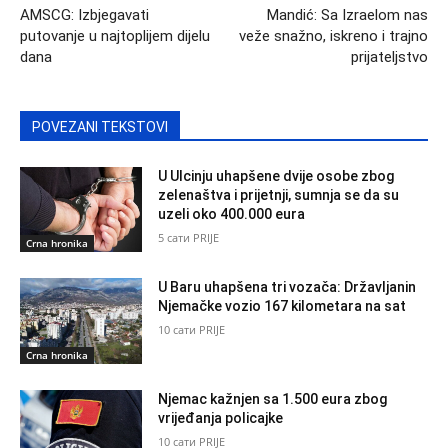
AMSCG: Izbjegavati
Mandić: Sa Izraelom nas
putovanje u najtoplijem dijelu
veže snažno, iskreno i trajno
dana
prijateljstvo
POVEZANI TEKSTOVI
U Ulcinju uhapšene dvije osobe zbog
zelenaštva i prijetnji, sumnja se da su
uzeli oko 400.000 eura
5 сати PRIJE
Crna hronika
U Baru uhapšena tri vozača: Državljanin
Njemačke vozio 167 kilometara na sat
10 сати PRIJE
Crna hronika
Njemac kažnjen sa 1.500 eura zbog
vrijeđanja policajke
10 сати PRIJE