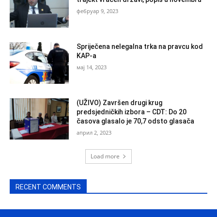
фебруар 9, 2023
Spriječena nelegalna trka na pravcu kod
KAP-a
мај 14, 2023
(UŽIVO) Završen drugi krug
predsjedničkih izbora – CDT: Do 20
časova glasalo je 70,7 odsto glasača
април 2, 2023
Load more
RECENT COMMENTS