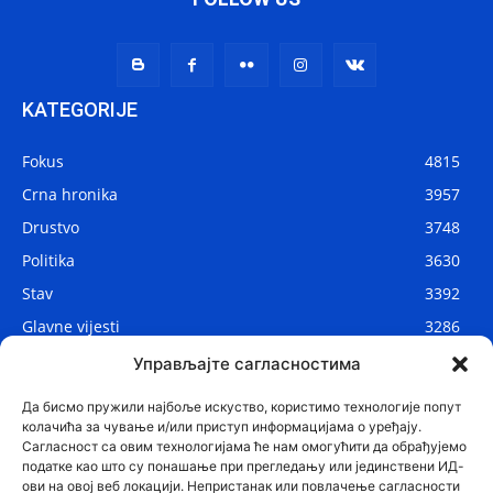
KATEGORIJE
Fokus
4815
Crna hronika
3957
Drustvo
3748
Politika
3630
Stav
3392
Glavne vijesti
3286
Lokalne vijesti
2908
Управљајте сагласностима
Svijet
1075
Да бисмо пружили најбоље искуство, користимо технологије попут
колачића за чување и/или приступ информацијама о уређају.
Сагласност са овим технологијама ће нам омогућити да обрађујемо
податке као што су понашање при прегледању или јединствени ИД-
ови на овој веб локацији. Непристанак или повлачење сагласности