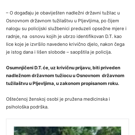
– O događaju je obaviješten nadležni državni tužilac u
Osnovnom državnom tužilaštvu u Pljevljima, po čijem
nalogu su policijski službenici preduzeli opsežne mjere i
radnje, na osnovu kojih je ubrzo identifikovan D.T. kao
lice koje je izvršilo navedeno krivično djelo, nakon čega
je istog dana i lišen slobode – saopštila je policija.
Osumnjičeni D.T. će, uz krivičnu prijavu, biti priveden
nadležnom državnom tužiocu u Osnovnom državnom
tužilaštvu u Pljevljima, u zakonom propisanom roku.
Oštećenoj ženskoj osobi je pružena medicinska i
psihološka podrška.