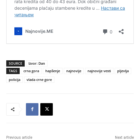
SOURCE
Izvor: Dan
TAGS
crna gora
hapšenje
najnovije
najnovije vesti
pljevlja
policija
vlada crne gore
Previous article
Next article