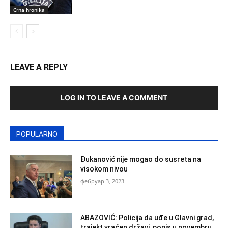
Crna hronika
LEAVE A REPLY
LOG IN TO LEAVE A COMMENT
POPULARNO
Đukanović nije mogao do susreta na
visokom nivou
фебруар 3, 2023
ABAZOVIĆ: Policija da uđe u Glavni grad,
trajekt vraćen državi, popis u novembru