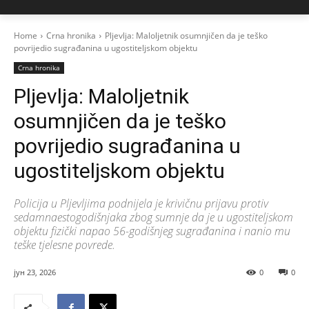
Home
Crna hronika
Pljevlja: Maloljetnik osumnjičen da je teško
povrijedio sugrađanina u ugostiteljskom objektu
Crna hronika
Pljevlja: Maloljetnik
osumnjičen da je teško
povrijedio sugrađanina u
ugostiteljskom objektu
Policija u Pljevljima podnijela je krivičnu prijavu protiv
sedamnaestogodišnjaka zbog sumnje da je u ugostiteljskom
objektu fizički napao 56-godišnjeg sugrađanina i nanio mu
teške tjelesne povrede.
јун 23, 2026
0
0