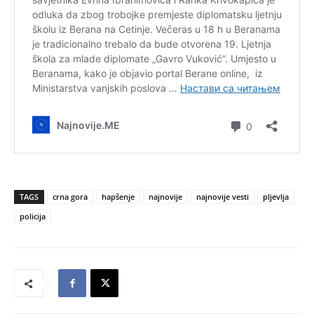
TAGS
crna gora
hapšenje
najnovije
najnovije vesti
pljevlja
policija