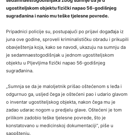
sedamnaestogodišnjaka zbog sumnje da je u
ugostiteljskom objektu fizički napao 56-godišnjeg
sugrađanina i nanio mu teške tjelesne povrede.
Pripadnici policije su, postupajući po prijavi događaja iz
juna ove godine, sproveli kriminalističku obradu i prikupili
obavještenja koja, kako se navodi, ukazuju na sumnju da
je sedamnaestogodišnjak u jednom ugostiteljskom
objektu u Pljevljima fizički napao 56-godišnjeg
sugrađanina.
„Sumnja se da je maloljetnik prišao oštećenom s leđa i
odgurnuo ga, usljed čega je oštećeni pao i udario glavom
o inventar ugostiteljskog objekta, nakon čega mu je
zadao udarac nogom u predjelu glave. Oštećeni je tom
prilikom zadobio teške tjelesne povrede, što je
konstatovano u medicinskoj dokumentaciji“, piše u
saopštenju.