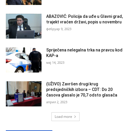
ABAZOVIĆ: Policija da uđe u Glavni grad,
trajekt vraćen državi, popis u novembru
фебруар 9, 2023
Spriječena nelegalna trka na pravcu kod
KAP-a
мај 14, 2023
(UŽIVO) Završen drugi krug
predsjedničkih izbora – CDT: Do 20
časova glasalo je 70,7 odsto glasača
април 2, 2023
Load more