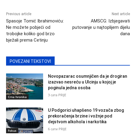
Previous article
Next article
Spasoje Tomić Ibrahimoviću:
AMSCG: Izbjegavati
Ne možete pobjeći od
putovanje u najtoplijem dijelu
trobojke koliko god brzo
dana
bježali prema Cetinju
POVEZANI TEKSTOVI
Novopazarac osumnjičen da je drogiran
izazvao nesreću u Ulcinju u kojoj je
poginula jedna osoba
3 сата PRIJE
Crna hronika
U Podgorici uhapšeno 19 vozača zbog
prekoračenja brzine i vožnje pod
dejstvom alkohola i narkotika
6 сати PRIJE
Fokus