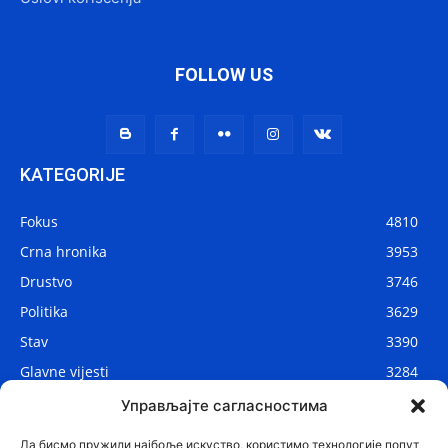
FOLLOW US
KATEGORIJE
Fokus
4810
Crna hronika
3953
Drustvo
3746
Politika
3629
Stav
3390
Glavne vijesti
3284
Lokalne vijesti
2906
Управљајте сагласностима
Svijet
1075
Да бисмо пружили најбоље искуство, користимо технологије попут