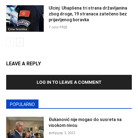
Ulcinj: Uhapšena tri strana državljanina
zbog droge, 19 stranaca zatečeno bez
prijavljenog boravka
7 сати PRIJE
Crna hronika
LEAVE A REPLY
LOG IN TO LEAVE A COMMENT
POPULARNO
Đukanović nije mogao do susreta na
visokom nivou
фебруар 3, 2023