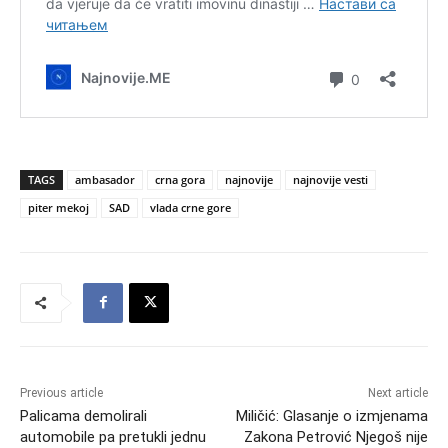
TAGS
ambasador
crna gora
najnovije
najnovije vesti
piter mekoj
SAD
vlada crne gore
Previous article
Next article
Palicama demolirali
Miličić: Glasanje o izmjenama
automobile pa pretukli jednu
Zakona Petrović Njegoš nije