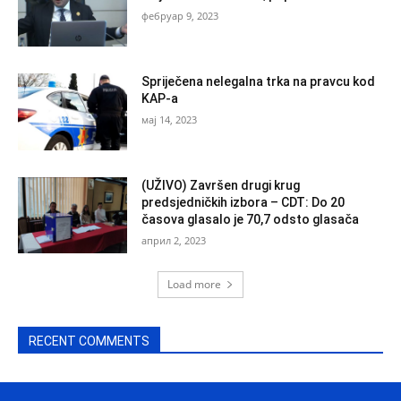
фебруар 9, 2023
Spriječena nelegalna trka na pravcu kod
KAP-a
мај 14, 2023
(UŽIVO) Završen drugi krug
predsjedničkih izbora – CDT: Do 20
časova glasalo je 70,7 odsto glasača
април 2, 2023
Load more
RECENT COMMENTS