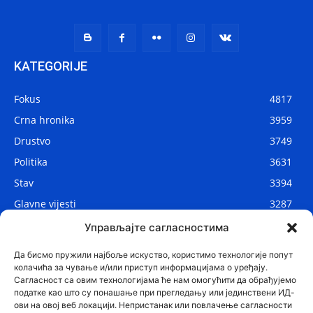
KATEGORIJE
Fokus
4817
Crna hronika
3959
Drustvo
3749
Politika
3631
Stav
3394
Glavne vijesti
3287
Lokalne vijesti
2910
Управљајте сагласностима
Svijet
1075
Да бисмо пружили најбоље искуство, користимо технологије попут
колачића за чување и/или приступ информацијама о уређају.
Сагласност са овим технологијама ће нам омогућити да обрађујемо
податке као што су понашање при прегледању или јединствени ИД-
ови на овој веб локацији. Непристанак или повлачење сагласности