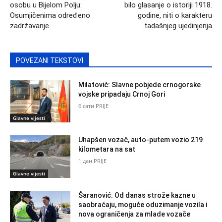
osobu u Bijelom Polju:
bilo glasanje o istoriji 1918.
Osumjičenima određeno
godine, niti o karakteru
zadržavanje
tadašnjeg ujedinjenja
POVEZANI TEKSTOVI
Milatović: Slavne pobjede crnogorske
vojske pripadaju Crnoj Gori
6 сати PRIJE
Glavne vijesti
Uhapšen vozač, auto-putem vozio 219
kilometara na sat
1 дан PRIJE
Glavne vijesti
Šaranović: Od danas strože kazne u
saobraćaju, moguće oduzimanje vozila i
nova ograničenja za mlade vozače