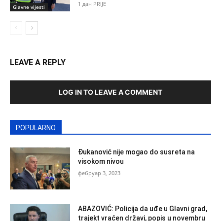
1 дан PRIJE
Glavne vijesti
LEAVE A REPLY
LOG IN TO LEAVE A COMMENT
POPULARNO
Đukanović nije mogao do susreta na
visokom nivou
фебруар 3, 2023
ABAZOVIĆ: Policija da uđe u Glavni grad,
trajekt vraćen državi, popis u novembru