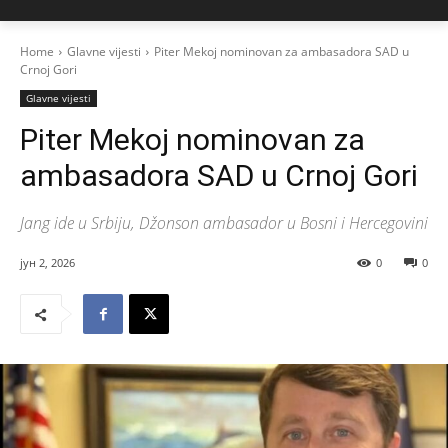
Home
Glavne vijesti
Piter Mekoj nominovan za ambasadora SAD u
Crnoj Gori
Glavne vijesti
Piter Mekoj nominovan za
ambasadora SAD u Crnoj Gori
Jang ide u Srbiju, Džonson ambasador u Bosni i Hercegovini
јун 2, 2026
0
0