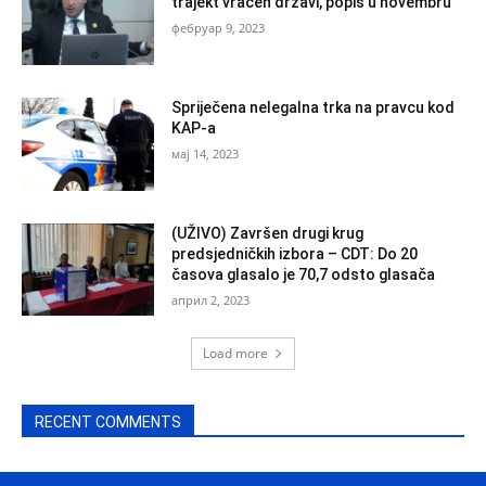
trajekt vraćen državi, popis u novembru
фебруар 9, 2023
Spriječena nelegalna trka na pravcu kod
KAP-a
мај 14, 2023
(UŽIVO) Završen drugi krug
predsjedničkih izbora – CDT: Do 20
časova glasalo je 70,7 odsto glasača
април 2, 2023
Load more
RECENT COMMENTS