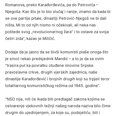
Romanova, preko Karađorđevića, pa do Petrovića –
Njegoša. Kao što je to bio slučaj i ranije, znamo da kada bi
se ove partije pitale, dinastiji Petrović-Njegoš ne bi dali
ništa. Mi to od njih nismo ni očekivali, ali neka nas
poštede svog „revolucionarnog žara” i to ostave za svoja
četiri zida”, kazao je Miličić.
Dodaje da je jasno da se bivši komunisti plaše onoga što
je sinoć rekao predsjednik Mandić – a to je da se ovim
“trasira put ka povratku otuđene imovine Srpske
pravoslavne crkve, drugih vjerskih zajednica, naše
dinastije Karađorđević i brojnih drugih koji su trpjeli teror
totalitarnog komunističkog režima od 1945. godine”.
“NSD nije, niti će ikada biti predlagač zakona kojima se
ostvarenje vjekovnih težnji našeg naroda naziva bilo čime
drugim do ujedinjenjem, za koje su, podsjetiću, bili i