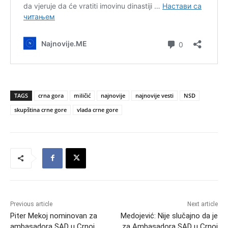
TAGS
crna gora
miličić
najnovije
najnovije vesti
NSD
skupština crne gore
vlada crne gore
Previous article
Next article
Piter Mekoj nominovan za
Medojević: Nije slučajno da je
ambasadora SAD u Crnoj
za Ambasadora SAD u Crnoj