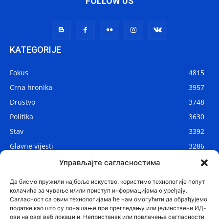
FOLLOW US
KATEGORIJE
Fokus
4815
Crna hronika
3957
Drustvo
3748
Politika
3630
Stav
3392
Glavne vijesti
3286
Lokalne vijesti
2908
Управљајте сагласностима
Svijet
1075
Да бисмо пружили најбоље искуство, користимо технологије попут
колачића за чување и/или приступ информацијама о уређају.
Сагласност са овим технологијама ће нам омогућити да обрађујемо
податке као што су понашање при прегледању или јединствени ИД-
ови на овој веб локацији. Непристанак или повлачење сагласности