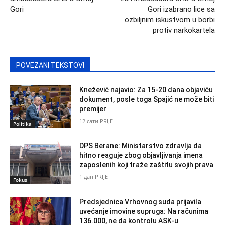
Gori
Gori izabrano lice sa
ozbiljnim iskustvom u borbi
protiv narkokartela
POVEZANI TEKSTOVI
Knežević najavio: Za 15-20 dana objaviću
dokument, posle toga Spajić ne može biti
premijer
12 сати PRIJE
Politika
DPS Berane: Ministarstvo zdravlja da
hitno reaguje zbog objavljivanja imena
zaposlenih koji traže zaštitu svojih prava
1 дан PRIJE
Fokus
Predsjednica Vrhovnog suda prijavila
uvećanje imovine supruga: Na računima
136.000, ne da kontrolu ASK-u