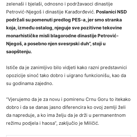
zelenaši i bjelaši, odnosno i podržavaoci dinastije
Petrović-Njegoš i dinastije Karađorđević.
Poslanici NSD
podržali su pomenuti predlog PES-a, jer smo stranka
koja, između ostalog, njeguje sve pozitivne tekovine
monarhističke misli blagorodne dinastije Petrović-
Njegoš, a posebno njen svesrpski duh”, stoji u
saopštenju.
Ističe da je zanimljivo bilo vidjeti kako razni predstavnici
opozicije sinoć tako dobro i uigrano funkcionišu, kao da
su godinama zajedno.
“Vjerujemo da je za novu i pomirenu Crnu Goru to itekako
dobro i da se danas jasno diferencira ko ovoj zemlji želi
da napreduje, a ko ima želju da je drži u permanentnom
režimu podjela i haosa”, zaključio je Miličić.