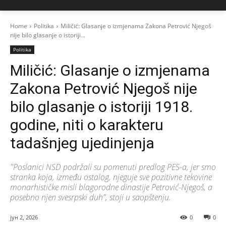
Home
Politika
Miličić: Glasanje o izmjenama Zakona Petrović Njegoš
nije bilo glasanje o istoriji...
Politika
Miličić: Glasanje o izmjenama
Zakona Petrović Njegoš nije
bilo glasanje o istoriji 1918.
godine, niti o karakteru
tadašnjeg ujedinjenja
"Poslanici NSD podržali su pomenuti predlog PES-a, jer smo
stranka koja, između ostalog, njeguje sve pozitivne tekovine
monarhističke misli blagorodne dinastije Petrović-Njegoš, a
posebno njen svesrpski duh”, stoji u saopštenju.
јун 2, 2026
0
0