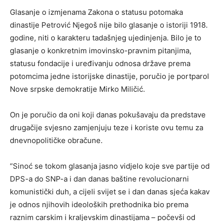
Glasanje o izmjenama Zakona o statusu potomaka
dinastije Petrović Njegoš nije bilo glasanje o istoriji 1918.
godine, niti o karakteru tadašnjeg ujedinjenja. Bilo je to
glasanje o konkretnim imovinsko-pravnim pitanjima,
statusu fondacije i uređivanju odnosa države prema
potomcima jedne istorijske dinastije, poručio je portparol
Nove srpske demokratije Mirko Miličić.
On je poručio da oni koji danas pokušavaju da predstave
drugačije svjesno zamjenjuju teze i koriste ovu temu za
dnevnopolitičke obračune.
“Sinoć se tokom glasanja jasno vidjelo koje sve partije od
DPS-a do SNP-a i dan danas baštine revolucionarni
komunistički duh, a cijeli svijet se i dan danas sjeća kakav
je odnos njihovih ideoloških prethodnika bio prema
raznim carskim i kraljevskim dinastijama – počevši od