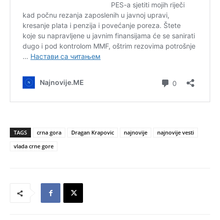
TAGS
crna gora
Dragan Krapovic
najnovije
najnovije vesti
vlada crne gore