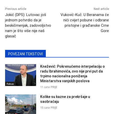
Previous article
Next article
Jokić (DPS): Lutovac još
Vuković-Kuč: U Beranama će
jednom potvrdio da je
nići cvijet pobune i odbrane
beskičmenjak, zadovoljstvo
pristojne i građanske Crne
nam je što više nije naš
Gore
glasač
POVEZANI TEKSTOVI
Knežević: Pokrenućemo interpelaciju o
radu Ibrahimovića, ovo nije prvi put da
trpimo nacionalna poniženja
Ministarstva vanjskih poslova
Fokus
11 сати PRIJE
Kolike su kazne za prekršaje u
saobraćaju
15 сати PRIJE