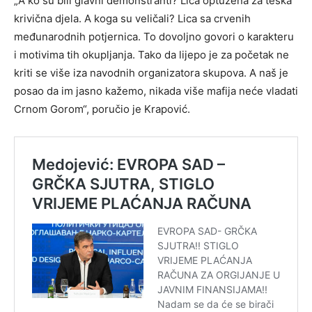
„A ko su bili glavni demonstranti? Lica optužena za teška
krivična djela. A koga su veličali? Lica sa crvenih
međunarodnih potjernica. To dovoljno govori o karakteru
i motivima tih okupljanja. Tako da lijepo je za početak ne
kriti se više iza navodnih organizatora skupova. A naš je
posao da im jasno kažemo, nikada više mafija neće vladati
Crnom Gorom“, poručio je Krapović.