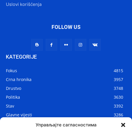
Uslovi korišćenja
FOLLOW US
KATEGORIJE
Fokus
4815
Crna hronika
3957
Drustvo
3748
Politika
3630
Stav
3392
Glavne vijesti
3286
Lokalne vijesti
2908
Управљајте сагласностима