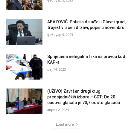
фебруар 3, 2023
ABAZOVIĆ: Policija da uđe u Glavni grad,
trajekt vraćen državi, popis u novembru
фебруар 9, 2023
Spriječena nelegalna trka na pravcu kod
KAP-a
мај 14, 2023
(UŽIVO) Završen drugi krug
predsjedničkih izbora – CDT: Do 20
časova glasalo je 70,7 odsto glasača
април 2, 2023
Load more