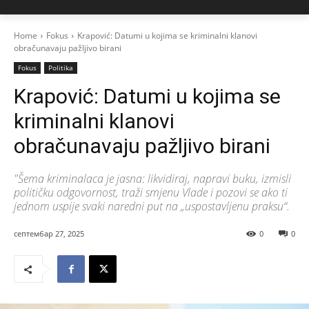
Home
Fokus
Krapović: Datumi u kojima se kriminalni klanovi
obračunavaju pažljivo birani
Fokus
Politika
Krapović: Datumi u kojima se
kriminalni klanovi
obračunavaju pažljivo birani
"Šema kriminalaca je jasna: likvidiraj, napravi buku, izmisli
političku odgovornost, traži smjenu Vlade i pozovi se ako ti
jednom uspije svaki naredni put na „uspostavljenu praksu“.
септембар 27, 2025
0
0