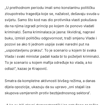
„U prethodnom periodu imali smo konstantnu političku
zloupotrebu tragedija koje se, nažalost, dešavaju svuda u
svijetu. Samo što kod nas dio protivnika vlasti pokušava
da na njima izgradi princip po kojem će ponovo vladati
kriminalci. Šema kriminalaca je jasna: likvidiraj, napravi
buku, izmisli političku odgovornost, traži smjenu Vlade i
pozovi se ako ti jednom uspije svaki naredni put na
„uspostavljenu praksu“. To je scenario u kojem bi svaka
Vlada i svaki ministar padali kada bi to poželjeli kriminalci.
To je scenario u kojem mafija određuje ko vlada, a ko
odlazi“, kazao je Krapović.
Smatra da kompletne aktivnosti bivšeg režima, a danas
dijela opozicije, ukazuju da su upravo „oni stajali iza
skupova usmjerenih protiv bezbjednosnog sektora“.