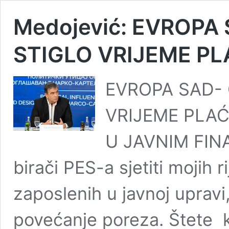
Medojević: EVROPA
STIGLO VRIJEME P
EVROPA SAD- 
VRIJEME PLA
U JAVNIM FINA
birači PES-a sjetiti mojih 
zaposlenih u javnoj upravi,
povećanje poreza. Štete k