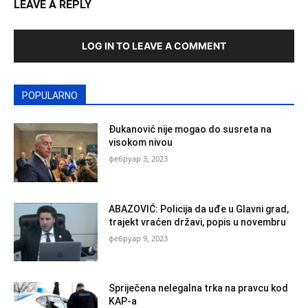
LEAVE A REPLY
LOG IN TO LEAVE A COMMENT
POPULARNO
Đukanović nije mogao do susreta na
visokom nivou
фебруар 3, 2023
ABAZOVIĆ: Policija da uđe u Glavni grad,
trajekt vraćen državi, popis u novembru
фебруар 9, 2023
Spriječena nelegalna trka na pravcu kod
KAP-a