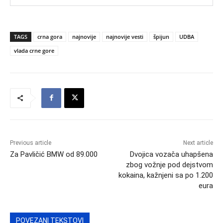
TAGS
crna gora
najnovije
najnovije vesti
špijun
UDBA
vlada crne gore
Previous article
Next article
Za Pavličić BMW od 89.000
Dvojica vozača uhapšena
zbog vožnje pod dejstvom
kokaina, kažnjeni sa po 1.200
eura
POVEZANI TEKSTOVI