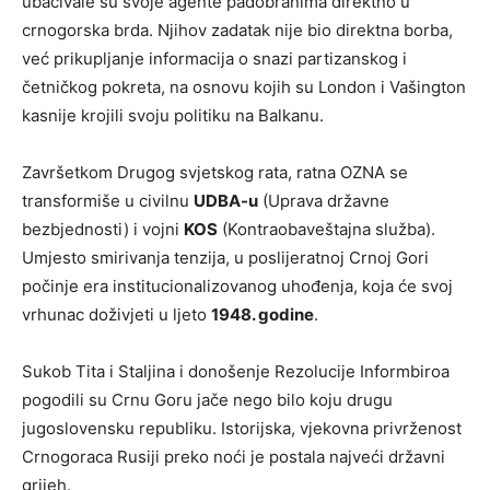
ubacivale su svoje agente padobranima direktno u
crnogorska brda. Njihov zadatak nije bio direktna borba,
već prikupljanje informacija o snazi partizanskog i
četničkog pokreta, na osnovu kojih su London i Vašington
kasnije krojili svoju politiku na Balkanu.
Završetkom Drugog svjetskog rata, ratna OZNA se
transformiše u civilnu
UDBA-u
(Uprava državne
bezbjednosti) i vojni
KOS
(Kontraobaveštajna služba).
Umjesto smirivanja tenzija, u poslijeratnoj Crnoj Gori
počinje era institucionalizovanog uhođenja, koja će svoj
vrhunac doživjeti u ljeto
1948. godine
.
Sukob Tita i Staljina i donošenje Rezolucije Informbiroa
pogodili su Crnu Goru jače nego bilo koju drugu
jugoslovensku republiku. Istorijska, vjekovna privrženost
Crnogoraca Rusiji preko noći je postala najveći državni
grijeh.