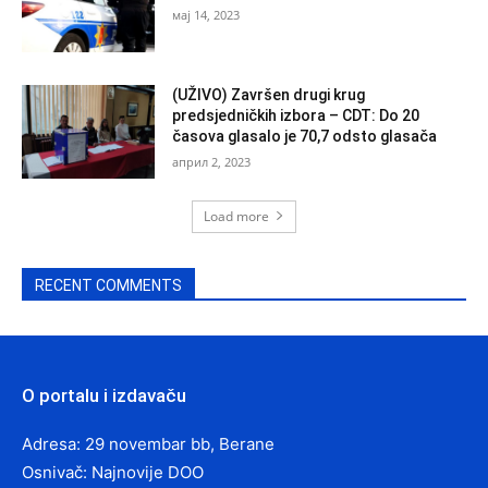
мај 14, 2023
(UŽIVO) Završen drugi krug
predsjedničkih izbora – CDT: Do 20
časova glasalo je 70,7 odsto glasača
април 2, 2023
Load more
RECENT COMMENTS
O portalu i izdavaču
Adresa: 29 novembar bb, Berane
Osnivač: Najnovije DOO