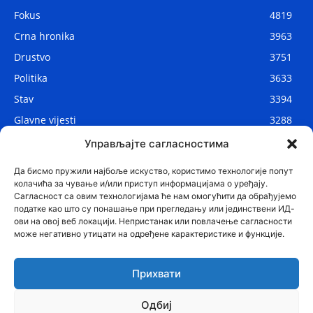
Fokus
4819
Crna hronika
3963
Drustvo
3751
Politika
3633
Stav
3394
Glavne vijesti
3288
Lokalne vijesti
2912
Управљајте сагласностима
Svijet
1075
Да бисмо пружили најбоље искуство, користимо технологије попут
колачића за чување и/или приступ информацијама о уређају.
Сагласност са овим технологијама ће нам омогућити да обрађујемо
податке као што су понашање при прегледању или јединствени ИД-
ови на овој веб локацији. Непристанак или повлачење сагласности
може негативно утицати на одређене карактеристике и функције.
Прихвати
Одбиј