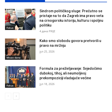
Sindrom političkog sluge: Prećutno se
pristaje na to da Zagreb ima pravo veta
na crnogorsku istoriju, kulturu i spoljnu
politiku
Fokus
4 дана PRIJE
Kako smo slobodu govora pretvorili u
pravo na mržnju
јул 25, 2026
Misao dana
Formula za preživljavanje: Svjedočimo
dubokoj, tihoj, ali neumoljivoj
prekompoziciji vladajuće većine
јул 18, 2026
Fokus