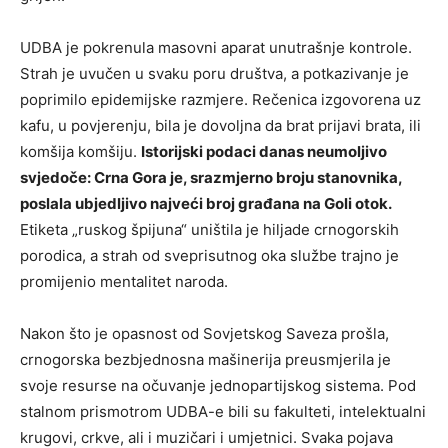
UDBA je pokrenula masovni aparat unutrašnje kontrole.
Strah je uvučen u svaku poru društva, a potkazivanje je
poprimilo epidemijske razmjere. Rečenica izgovorena uz
kafu, u povjerenju, bila je dovoljna da brat prijavi brata, ili
komšija komšiju.
Istorijski podaci danas neumoljivo
svjedoče: Crna Gora je, srazmjerno broju stanovnika,
poslala ubjedljivo najveći broj građana na Goli otok.
Etiketa „ruskog špijuna“ uništila je hiljade crnogorskih
porodica, a strah od sveprisutnog oka službe trajno je
promijenio mentalitet naroda.
Nakon što je opasnost od Sovjetskog Saveza prošla,
crnogorska bezbjednosna mašinerija preusmjerila je
svoje resurse na očuvanje jednopartijskog sistema. Pod
stalnom prismotrom UDBA-e bili su fakulteti, intelektualni
krugovi, crkve, ali i muzičari i umjetnici. Svaka pojava