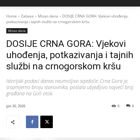
Home
Zabava
Misao dana
DOSIJE CRNA GORA: Vjekovi uhođenja,
potkazivanja i tajnih službi na crnogorskom kršu
Misao dana
DOSIJE CRNA GORA: Vjekovi
uhođenja, potkazivanja i tajnih
službi na crnogorskom kršu
Istorijski podaci danas neumoljivo svjedoče: Crna Gora je,
srazmjerno broju stanovnika, poslala ubjedljivo najveći broj
građana na Goli otok.
јун 20, 2026
0
0