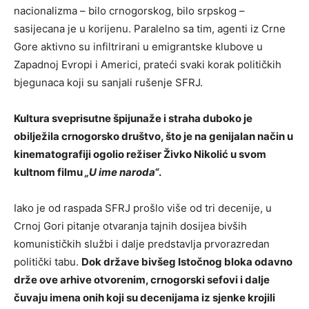
nacionalizma – bilo crnogorskog, bilo srpskog –
sasijecana je u korijenu. Paralelno sa tim, agenti iz Crne
Gore aktivno su infiltrirani u emigrantske klubove u
Zapadnoj Evropi i Americi, prateći svaki korak političkih
bjegunaca koji su sanjali rušenje SFRJ.
Kultura sveprisutne špijunaže i straha duboko je
obilježila crnogorsko društvo, što je na genijalan način u
kinematografiji ogolio režiser Živko Nikolić u svom
kultnom filmu
„U ime naroda“
.
Iako je od raspada SFRJ prošlo više od tri decenije, u
Crnoj Gori pitanje otvaranja tajnih dosijea bivših
komunističkih službi i dalje predstavlja prvorazredan
politički tabu.
Dok države bivšeg Istočnog bloka odavno
drže ove arhive otvorenim, crnogorski sefovi i dalje
čuvaju imena onih koji su decenijama iz sjenke krojili