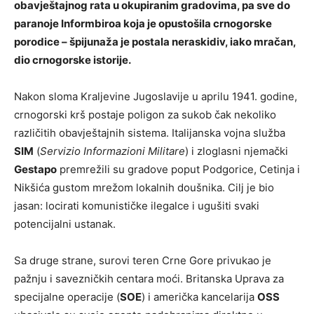
obavještajnog rata u okupiranim gradovima, pa sve do
paranoje Informbiroa koja je opustošila crnogorske
porodice – špijunaža je postala neraskidiv, iako mračan,
dio crnogorske istorije.
Nakon sloma Kraljevine Jugoslavije u aprilu 1941. godine,
crnogorski krš postaje poligon za sukob čak nekoliko
različitih obavještajnih sistema. Italijanska vojna služba
SIM
(
Servizio Informazioni Militare
) i zloglasni njemački
Gestapo
premrežili su gradove poput Podgorice, Cetinja i
Nikšića gustom mrežom lokalnih doušnika. Cilj je bio
jasan: locirati komunističke ilegalce i ugušiti svaki
potencijalni ustanak.
Sa druge strane, surovi teren Crne Gore privukao je
pažnju i savezničkih centara moći. Britanska Uprava za
specijalne operacije (
SOE
) i američka kancelarija
OSS