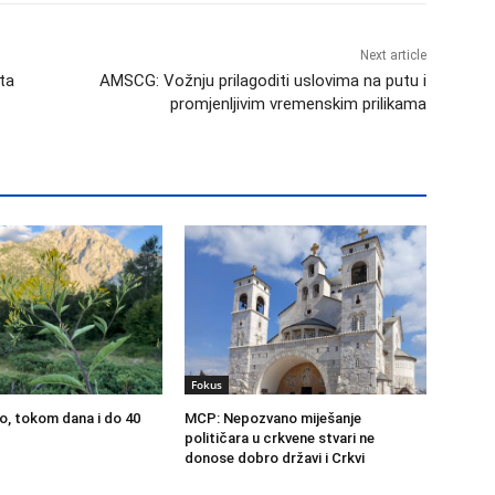
Next article
nta
AMSCG: Vožnju prilagoditi uslovima na putu i
promjenljivim vremenskim prilikama
Fokus
lo, tokom dana i do 40
MCP: Nepozvano miješanje
političara u crkvene stvari ne
donose dobro državi i Crkvi