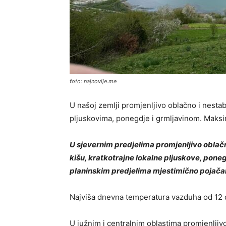
foto: najnovije.me
U našoj zemlji promjenljivo oblačno i nesta
pljuskovima, ponegdje i grmljavinom. Maks
U sjevernim predjelima promjenljivo oblač
kišu, kratkotrajne lokalne pljuskove, poneg
planinskim predjelima mjestimično pojačan
Najviša dnevna temperatura vazduha od 12 
U južnim i centralnim oblastima promjenljiv