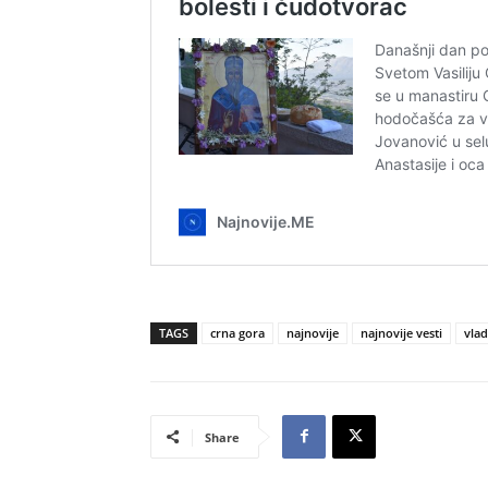
TAGS
crna gora
najnovije
najnovije vesti
vlad
Share