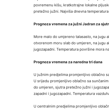
povremenu kišu, kratkotrajne lokalne pljusk
pretežno južni. Najviša dnevna temperatura
Prognoza vremena za južni Jadran za sjut
More malo do umjereno talasasto, na jugu ak
otvorenom moru slab do umjeren, na jugu akv
jugozapadni. Temperatura površine mora na
Prognoza vremena za naredna tri dana
U južnim predjelima promjenljivo oblačno sa
U srijedu promjenljivo oblačno sa sunčanim 
do umjeren, sjutra pretežno južni i jugozapa
zapadni i jugozapadni. Temperatura vazduh
U centralnim predjelima promjenljivo oblač