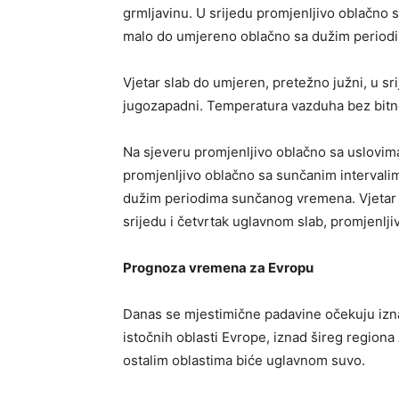
grmljavinu. U srijedu promjenljivo oblačno 
malo do umjereno oblačno sa dužim perio
Vjetar slab do umjeren, pretežno južni, u sri
jugozapadni. Temperatura vazduha bez bit
Na sjeveru promjenljivo oblačno sa uslovim
promjenljivo oblačno sa sunčanim intervali
dužim periodima sunčanog vremena. Vjetar s
srijedu i četvrtak uglavnom slab, promjenlj
Prognoza vremena za Evropu
Danas se mjestimične padavine očekuju iznad
istočnih oblasti Evrope, iznad šireg regiona
ostalim oblastima biće uglavnom suvo.