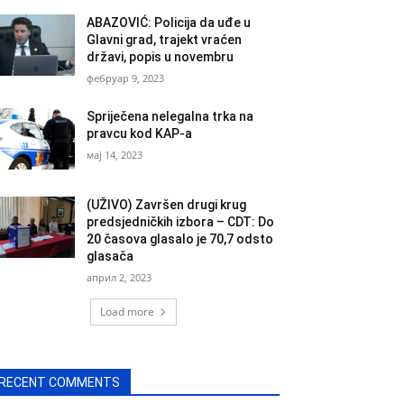
ABAZOVIĆ: Policija da uđe u
Glavni grad, trajekt vraćen
državi, popis u novembru
фебруар 9, 2023
Spriječena nelegalna trka na
pravcu kod KAP-a
мај 14, 2023
(UŽIVO) Završen drugi krug
predsjedničkih izbora – CDT: Do
20 časova glasalo je 70,7 odsto
glasača
април 2, 2023
Load more
RECENT COMMENTS