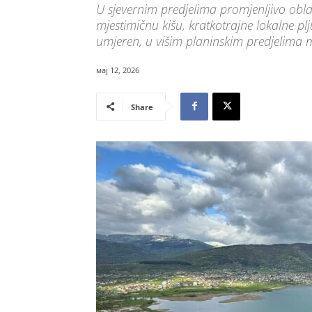
U sjevernim predjelima promjenljivo obl
mjestimičnu kišu, kratkotrajne lokalne pl
umjeren, u višim planinskim predjelima m
мај 12, 2026
Share