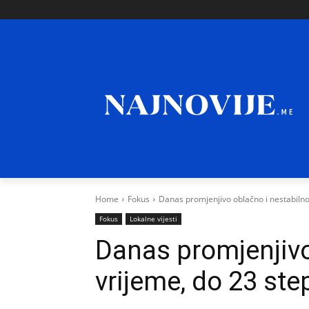
Home
Fokus
Danas promjenjivo oblačno i nestabilno
Fokus
Lokalne vijesti
Danas promjenjivo
vrijeme, do 23 st