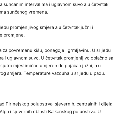
sa sunčanim intervalima i uglavnom suvo a u četvrtak
dima sunčanog vremena.
jedu promjenljivog smjera a u četvrtak južni i
ne promjene.
a za povremenu kišu, ponegdje i grmljavinu. U srijedu
ma i uglavnom suvo. U četvrtak promjenljivo oblačno sa
jutra mjestimično umjeren do pojačan južni, a u
ivog smjera. Temperature vazduha u srijedu u padu.
 Pirinejskog poluostrva, sjevernih, centralnih i dijela
 Alpa i sjevernih oblasti Balkanskog poluostrva. U