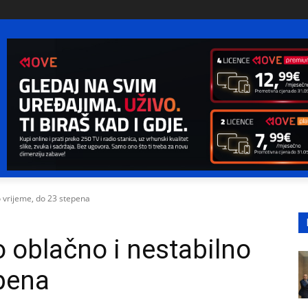
 vrijeme, do 23 stepena
 oblačno i nestabilno
epena