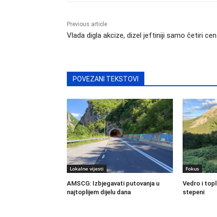
Previous article
Vlada digla akcize, dizel jeftiniji samo četiri ce
POVEZANI TEKSTOVI
Lokalne vijesti
Fokus
AMSCG: Izbjegavati putovanja u
Vedro i top
najtoplijem dijelu dana
stepeni