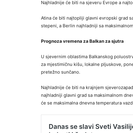
Najhladnije će biti na sjeveru Evrope a najto
Atina će biti najtopliji glavni evropski gr
stepeni, a Berlin najhladniji sa maksimal
Prognoza vremena za Balkan za sjutra
U sjevernim oblastima Balkanskog poluostrv
za mjestimičnu kišu, lokalne pljuskove, pone
pretežno sunčano.
Najhladnije će biti na krajnjem sjeverozapadu
najhladniji glavni grad sa maksimalnom dn
će se maksimalna dnevna temperatura vazduh