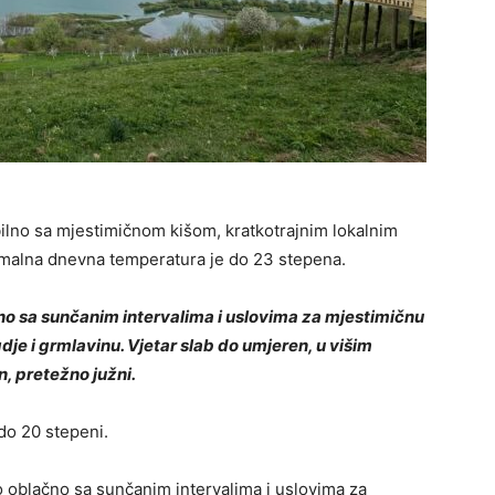
bilno sa mjestimičnom kišom, kratkotrajnim lokalnim
imalna dnevna temperatura je do 23 stepena.
no sa sunčanim intervalima i uslovima za mjestimičnu
dje i grmlavinu. Vjetar slab do umjeren, u višim
, pretežno južni.
do 20 stepeni.
o oblačno sa sunčanim intervalima i uslovima za