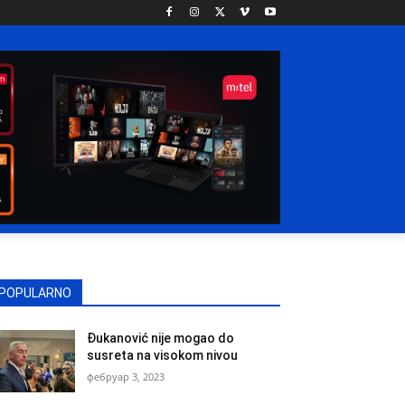
POPULARNO
Đukanović nije mogao do
susreta na visokom nivou
фебруар 3, 2023