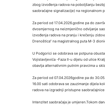
zbog izvođenja radova na poboljšanju bezbje
saobraćajne signalizacije) na regionalnom 
Za period od 17.04.2026.godine pa do završ
dvosmjernog na neizmjenično odvijanje sao
izvođenja radova na pranju i krečenju zidova 
Drenoštica“ na magistralnog puta M-3 dionic
U Podgorici se odobrava se potpuna obustav
Vojislavljevića -Faza II-u dijelu od ulice Kr
obavlja alternativnim putnim pravcima u sk
Za period od 07.04.2026godine pa do 30.05
16.00 sati odobrava se zauzimanje dijela ko
radova na izgradnji pristupne saobraćajnice 
Intenzitet saobraćaja je umjeren.Tokom dana