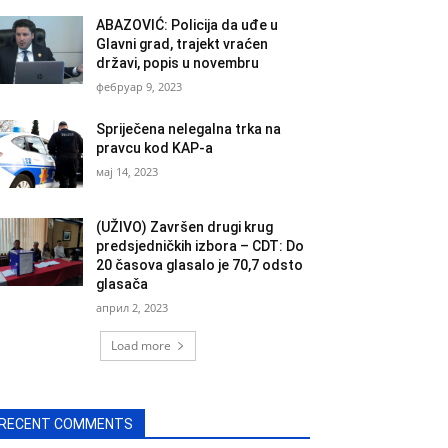
ABAZOVIĆ: Policija da uđe u
Glavni grad, trajekt vraćen
državi, popis u novembru
фебруар 9, 2023
Spriječena nelegalna trka na
pravcu kod KAP-a
мај 14, 2023
(UŽIVO) Završen drugi krug
predsjedničkih izbora – CDT: Do
20 časova glasalo je 70,7 odsto
glasača
април 2, 2023
Load more
RECENT COMMENTS