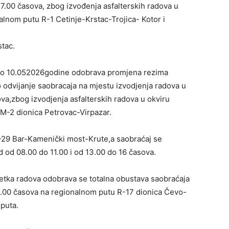
7.00 časova, zbog izvođenja asfalterskih radova u
alnom putu R-1 Cetinje-Krstac-Trojica- Kotor i
tac.
do 10.052026godine odobrava promjena rezima
odvijanje saobracaja na mjestu izvodjenja radova u
a,zbog izvodjenja asfalterskih radova u okviru
M-2 dionica Petrovac-Virpazar.
R-29 Bar-Kamenički most-Krute,a saobraćaj se
d od 08.00 do 11.00 i od 13.00 do 16 časova.
etka radova odobrava se totalna obustava saobraćaja
14.00 časova na regionalnom putu R-17 dionica Čevo-
 puta.