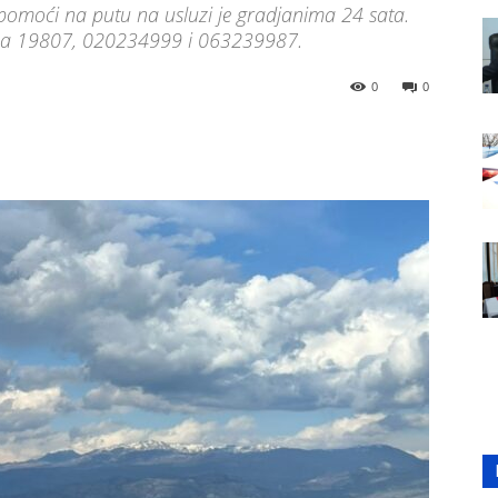
pomoći na putu na usluzi je gradjanima 24 sata.
fona 19807, 020234999 i 063239987.
0
0