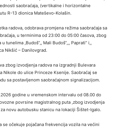
dnosti saobraćaja, (vertikalne i horizontalne
putu R-13 dionica Mateševo-Kolašin.
etka radova, odobrava promjena režima saobraćaja sa
braćaja, u terminima od 23:00 do 05:00 časova, zbog
u tunelima ,Budoš“,, Mali Budoš“,,, Paprati“ i,,
a Nikšić – Danilovgrad.
a zbog izvodjenja radova na izgradnji Bulevara
alja Nikole do ulice Princeze Ksenije. Saobraćaj se
ladu sa postavljenom saobraćajnom signalizacijom.
.2026 godine u vremenskom intervalu od 08.00 do
lovozne povrsine magistralnog puta ,zbog izvodjenja
za novu autobusku stanicu na lokaciji Šištet-Igalo.
 se očekuje pojačana frekvencija vozila na većini