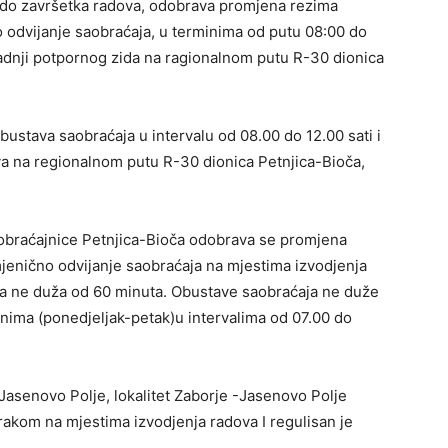
 do završetka radova, odobrava promjena rezima
odvijanje saobraćaja, u terminima od putu 08:00 do
adnji potpornog zida na ragionalnom putu R-30 dionica
ustava saobraćaja u intervalu od 08.00 do 12.00 sati i
va na regionalnom putu R-30 dionica Petnjica-Bioča,
aobraćajnice Petnjica-Bioča odobrava se promjena
enično odvijanje saobraćaja na mjestima izvodjenja
a ne duža od 60 minuta. Obustave saobraćaja ne duže
nima (ponedjeljak-petak)u intervalima od 07.00 do
asenovo Polje, lokalitet Zaborje -Jasenovo Polje
akom na mjestima izvodjenja radova I regulisan je