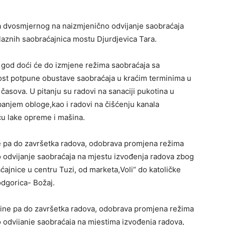
 dvosmjernog na naizmjenično odvijanje saobraćaja
ilaznih saobraćajnica mostu Djurdjevica Tara.
. god doći će do izmjene režima saobraćaja sa
st potpune obustave saobraćaja u kraćim terminima u
asova. U pitanju su radovi na sanaciji pukotina u
banjem obloge,kao i radovi na čišćenju kanala
u lake opreme i mašina.
 pa do završetka radova, odobrava promjena režima
 odvijanje saobraćaja na mjestu izvođenja radova zbog
ćajnice u centru Tuzi, od marketa,Voli“ do katoličke
dgorica- Božaj.
ine pa do završetka radova, odobrava promjena režima
odvijanje saobraćaja na mjestima izvođenja radova,