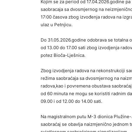
Kojim se za period od 17.04.2026.godine pa
saobracaja sa dvosmjernog na neizmjenično 
17:00 časova zbog izvođenja radova na izgr
ulaz u Petnjicu.
Do 31.05.2026.godine odobrava se totalna ob
od 13.00 do 17.00 sati zbog izvodjenja rado
potez Bioča-Lješnica.
Zbog izvodjenja radova na rekonstrukciji s
režima saobraćaja sa dvosmjernog na naizmj
radova,kao i povremena obustava saobraćaj
od 60 minuta ne mogu se koristiti radnim da
09.00 i od 12.00 do 14.00 sati.
Na magistralnom putu M-3 dionica Plužine-J
saobraćaj se obavlja naizmjenično jednom tr
svjetlosnom saobraćajnom signalizacijom.