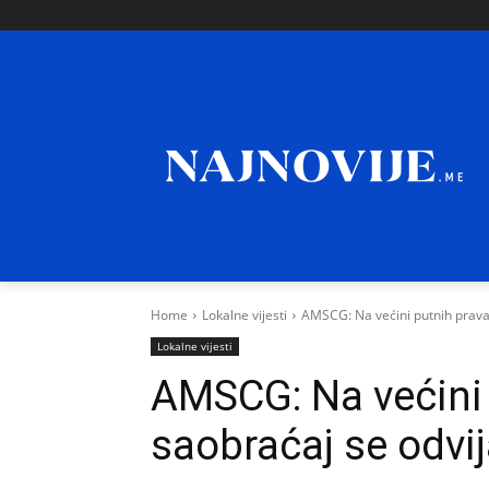
Home
Lokalne vijesti
AMSCG: Na većini putnih prava
Lokalne vijesti
AMSCG: Na većini
saobraćaj se odvij