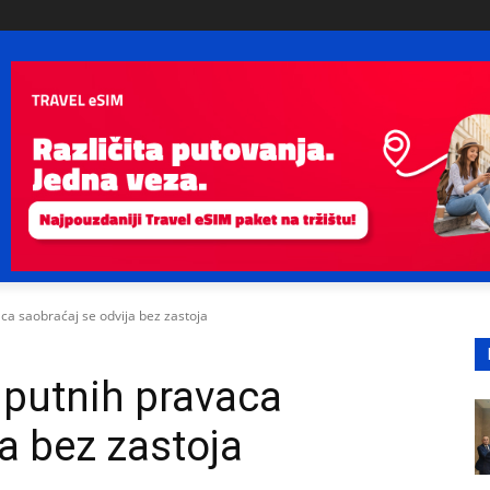
ca saobraćaj se odvija bez zastoja
 putnih pravaca
a bez zastoja