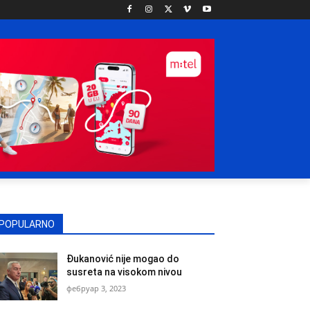
POPULARNO
Đukanović nije mogao do
susreta na visokom nivou
фебруар 3, 2023