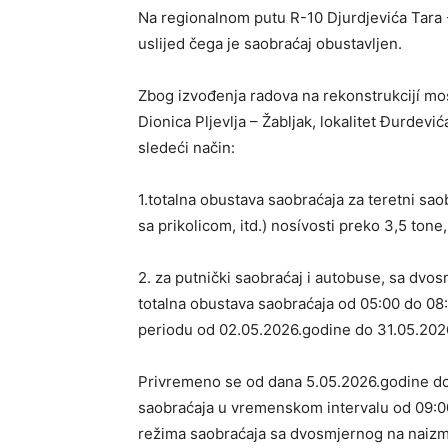
Na regionalnom putu R-10 Djurdjevića Tara 
uslijed čega je saobraćaj obustavljen.
Zbog izvođenja radova na rekonstrukcijí mo
Dionica Pljevlja – Žabljak, lokalitet Đurdev
sledeći način:
1.totalna obustava saobraćaja za teretni saob
sa prikolicom, itd.) nosívosti preko 3,5 ton
2. za putnički saobraćaj i autobuse, sa dvo
totalna obustava saobraćaja od 05:00 do 08:
periodu od 02.05.2026.godine do 31.05.202
Privremeno se od dana 5.05.2026.godine do
saobraćaja u vremenskom intervalu od 09:00
režima saobraćaja sa dvosmjernog na naizm