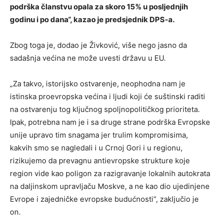
podrška članstvu opala za skoro 15% u posljednjih
godinu i po dana“, kazao je predsjednik DPS-a.
Zbog toga je, dodao je Živković, više nego jasno da
sadašnja većina ne može uvesti državu u EU.
„Za takvo, istorijsko ostvarenje, neophodna nam je
istinska proevropska većina i ljudi koji će suštinski raditi
na ostvarenju tog ključnog spoljnopolitičkog prioriteta.
Ipak, potrebna nam je i sa druge strane podrška Evropske
unije upravo tim snagama jer trulim kompromisima,
kakvih smo se nagledali i u Crnoj Gori i u regionu,
rizikujemo da prevagnu antievropske strukture koje
region vide kao poligon za razigravanje lokalnih autokrata
na daljinskom upravljaču Moskve, a ne kao dio ujedinjene
Evrope i zajedničke evropske budućnosti“, zaključio je
on.