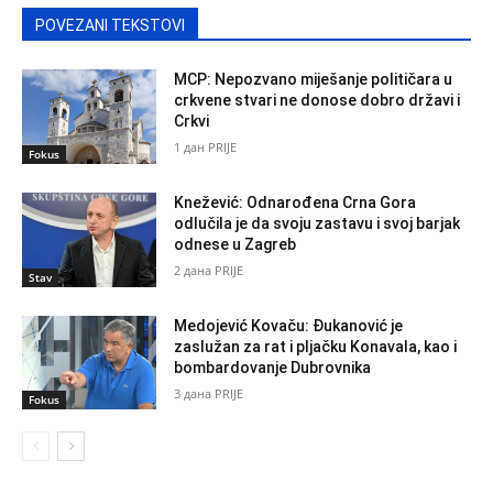
POVEZANI TEKSTOVI
MCP: Nepozvano miješanje političara u
crkvene stvari ne donose dobro državi i
Crkvi
1 дан PRIJE
Fokus
Knežević: Odnarođena Crna Gora
odlučila je da svoju zastavu i svoj barjak
odnese u Zagreb
2 дана PRIJE
Stav
Medojević Kovaču: Đukanović je
zaslužan za rat i pljačku Konavala, kao i
bombardovanje Dubrovnika
3 дана PRIJE
Fokus