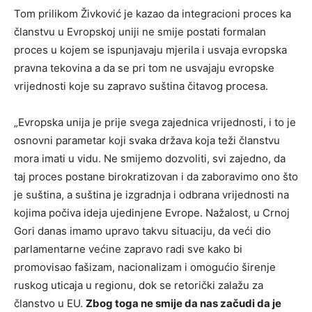
Tom prilikom Živković je kazao da integracioni proces ka
članstvu u Evropskoj uniji ne smije postati formalan
proces u kojem se ispunjavaju mjerila i usvaja evropska
pravna tekovina a da se pri tom ne usvajaju evropske
vrijednosti koje su zapravo suština čitavog procesa.
„Evropska unija je prije svega zajednica vrijednosti, i to je
osnovni parametar koji svaka država koja teži članstvu
mora imati u vidu. Ne smijemo dozvoliti, svi zajedno, da
taj proces postane birokratizovan i da zaboravimo ono što
je suština, a suština je izgradnja i odbrana vrijednosti na
kojima počiva ideja ujedinjene Evrope. Nažalost, u Crnoj
Gori danas imamo upravo takvu situaciju, da veći dio
parlamentarne većine zapravo radi sve kako bi
promovisao fašizam, nacionalizam i omogućio širenje
ruskog uticaja u regionu, dok se retorički zalažu za
članstvo u EU.
Zbog toga ne smije da nas začudi da je