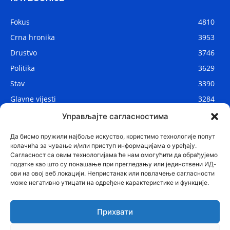
Fokus
4810
Crna hronika
3953
Drustvo
3746
Politika
3629
Stav
3390
Glavne vijesti
3284
Lokalne vijesti
2906
Управљајте сагласностима
Svijet
1075
Да бисмо пружили најбоље искуство, користимо технологије попут
колачића за чување и/или приступ информацијама о уређају.
Сагласност са овим технологијама ће нам омогућити да обрађујемо
податке као што су понашање при прегледању или јединствени ИД-
ови на овој веб локацији. Непристанак или повлачење сагласности
може негативно утицати на одређене карактеристике и функције.
Прихвати