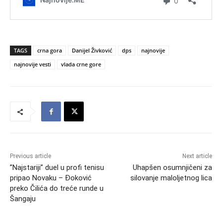
TAGS
crna gora
Danijel Živković
dps
najnovije
najnovije vesti
vlada crne gore
Previous article
Next article
”Najstariji” duel u profi tenisu
Uhapšen osumnjičeni za
pripao Novaku – Đoković
silovanje maloljetnog lica
preko Čilića do treće runde u
Šangaju