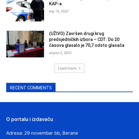
KAP-a
мај 14, 2023
(UŽIVO) Završen drugi krug
predsjedničkih izbora – CDT: Do 20
časova glasalo je 70,7 odsto glasača
април 2, 2023
Load more
RECENT COMMENTS
O portalu i izdavaču
Adresa: 29 novembar bb, Berane