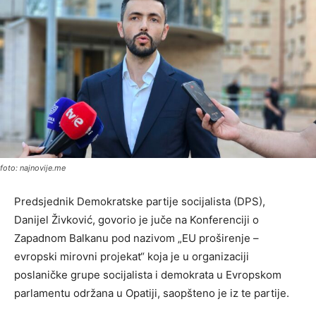
foto: najnovije.me
Predsjednik Demokratske partije socijalista (DPS),
Danijel Živković, govorio je juče na Konferenciji o
Zapadnom Balkanu pod nazivom „EU proširenje –
evropski mirovni projekat“ koja je u organizaciji
poslaničke grupe socijalista i demokrata u Evropskom
parlamentu održana u Opatiji, saopšteno je iz te partije.