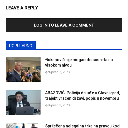
LEAVE A REPLY
LOG IN TO LEAVE A COMMENT
POPULARNO
Đukanović nije mogao do susreta na
visokom nivou
фебруар 3, 2023
ABAZOVIĆ: Policija da uđe u Glavni grad,
trajekt vraćen državi, popis u novembru
фебруар 9, 2023
Spriječena nelegalna trka na pravcu kod