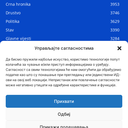
Crna hronika
3953
Drustvo
3746
Politika
3629
Stav
3390
Glavne vijesti
3284
Lokalne vijesti
2906
Управљајте сагласностима
Svijet
1075
Да бисмо пружили најбоље искуство, користимо технологије попут
колачића за чување и/или приступ информацијама о уређају.
Сагласност са овим технологијама ће нам омогућити да обрађујемо
податке као што су понашање при прегледању или јединствени ИД-
ови на овој веб локацији. Непристанак или повлачење сагласности
може негативно утицати на одређене карактеристике и функције.
Прихвати
Одбиј
© Najnovije.me
Прикажи подешавања