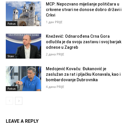
MCP: Nepozvano miješanje političara u
crkvene stvari ne donose dobro državi i
Crkvi
1 дан PRIJE
Fokus
Knežević: Odnarođena Crna Gora
odlučila je da svoju zastavu i svoj barjak
odnese u Zagreb
2 дана PRIJE
Stav
Medojević Kovaču: Đukanović je
zaslužan za rat i pljačku Konavala, kao i
bombardovanje Dubrovnika
4 дана PRIJE
Fokus
LEAVE A REPLY