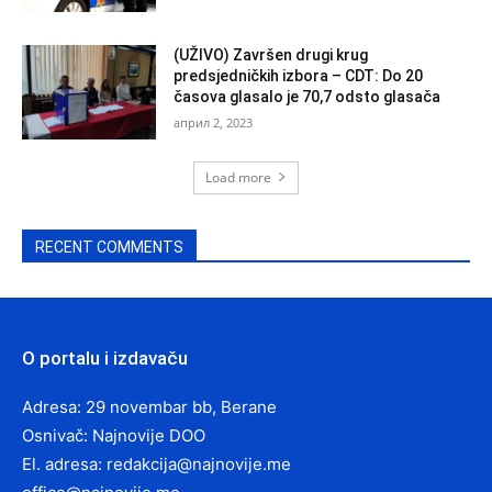
(UŽIVO) Završen drugi krug
predsjedničkih izbora – CDT: Do 20
časova glasalo je 70,7 odsto glasača
април 2, 2023
Load more
RECENT COMMENTS
O portalu i izdavaču
Adresa: 29 novembar bb, Berane
Osnivač: Najnovije DOO
El. adresa:
redakcija@najnovije.me