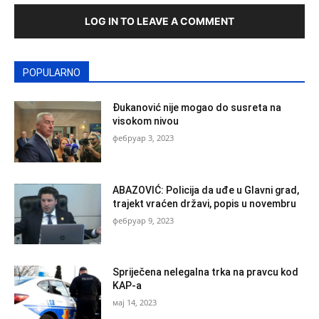
LOG IN TO LEAVE A COMMENT
POPULARNO
Đukanović nije mogao do susreta na
visokom nivou
фебруар 3, 2023
ABAZOVIĆ: Policija da uđe u Glavni grad,
trajekt vraćen državi, popis u novembru
фебруар 9, 2023
Spriječena nelegalna trka na pravcu kod
KAP-a
мај 14, 2023