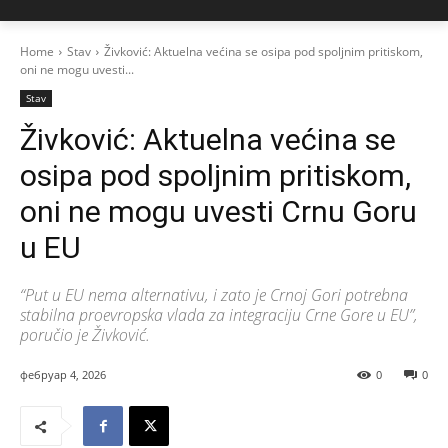
Home
Stav
Živković: Aktuelna većina se osipa pod spoljnim pritiskom,
oni ne mogu uvesti...
Stav
Živković: Aktuelna većina se
osipa pod spoljnim pritiskom,
oni ne mogu uvesti Crnu Goru
u EU
“Put u EU nema alternativu, i zato je Crnoj Gori potrebna
stabilna proevropska vlada za integraciju Crne Gore u EU”,
poručio je Živković.
фебруар 4, 2026
0
0