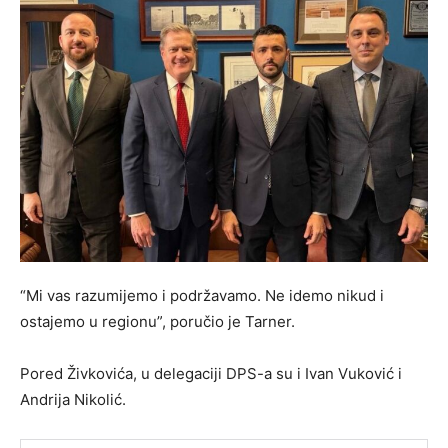
“Mi vas razumijemo i podržavamo. Ne idemo nikud i
ostajemo u regionu”, poručio je Tarner.
Pored Živkovića, u delegaciji DPS-a su i Ivan Vuković i
Andrija Nikolić.