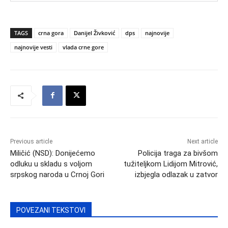
TAGS
crna gora
Danijel Živković
dps
najnovije
najnovije vesti
vlada crne gore
Previous article
Next article
Miličić (NSD): Donijećemo
Policija traga za bivšom
odluku u skladu s voljom
tužiteljkom Lidijom Mitrović,
srpskog naroda u Crnoj Gori
izbjegla odlazak u zatvor
POVEZANI TEKSTOVI