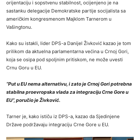
orijentaciju i sopstvenu stabilnost, ocijenjeno je na
sastanku delegacije Demokratske partije socijalista sa
američkim kongresmenom Majklom Tarnerom u
Vašingtonu.
Kako su istakli, lider DPS-a Danijel Živković kazao je tom
prilikom da aktuelna parlamentarna većina u Crnoj Gori,
koja se osipa pod spoljnim pritiskom, ne može uvesti
Crnu Goru u EU.
“Put u EU nema alternativu, i zato je Crnoj Gori potrebna
stabilna proevropska vlada za integraciju Crne Gore u
EU”, poručio je Živković.
Tarner je, kako ističu iz DPS-a, kazao da Sjedinjene
Države podržavaju integraciju Crne Gore u EU.