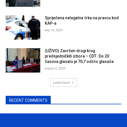
Spriječena nelegalna trka na pravcu kod
KAP-a
мај 14, 2023
(UŽIVO) Završen drugi krug
predsjedničkih izbora – CDT: Do 20
časova glasalo je 70,7 odsto glasača
април 2, 2023
Load more
RECENT COMMENTS