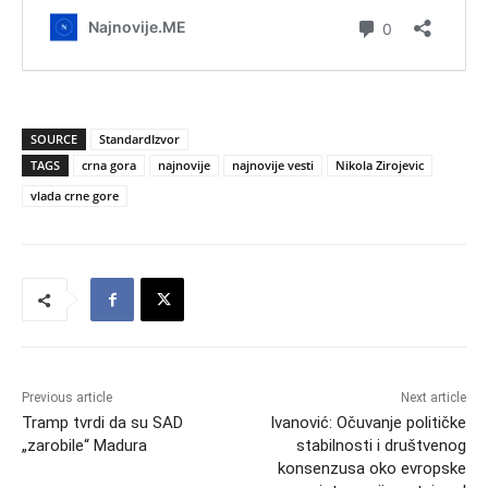
SOURCE
StandardIzvor
TAGS
crna gora
najnovije
najnovije vesti
Nikola Zirojevic
vlada crne gore
Previous article
Next article
Tramp tvrdi da su SAD
Ivanović: Očuvanje političke
„zarobile“ Madura
stabilnosti i društvenog
konsenzusa oko evropske