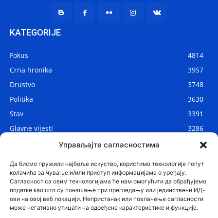
KATEGORIJE
Fokus
4814
Crna hronika
3957
Drustvo
3748
Politika
3630
Stav
3391
Glavne vijesti
3286
Lokalne vijesti
2908
Управљајте сагласностима
Svijet
1075
Да бисмо пружили најбоље искуство, користимо технологије попут
колачића за чување и/или приступ информацијама о уређају.
Сагласност са овим технологијама ће нам омогућити да обрађујемо
податке као што су понашање при прегледању или јединствени ИД-
ови на овој веб локацији. Непристанак или повлачење сагласности
може негативно утицати на одређене карактеристике и функције.