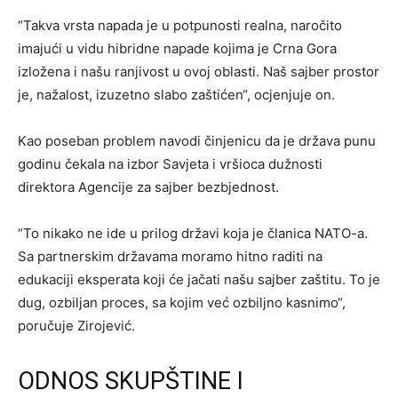
“Takva vrsta napada je u potpunosti realna, naročito
imajući u vidu hibridne napade kojima je Crna Gora
izložena i našu ranjivost u ovoj oblasti. Naš sajber prostor
je, nažalost, izuzetno slabo zaštićen“, ocjenjuje on.
Kao poseban problem navodi činjenicu da je država punu
godinu čekala na izbor Savjeta i vršioca dužnosti
direktora Agencije za sajber bezbjednost.
“To nikako ne ide u prilog državi koja je članica NATO-a.
Sa partnerskim državama moramo hitno raditi na
edukaciji eksperata koji će jačati našu sajber zaštitu. To je
dug, ozbiljan proces, sa kojim već ozbiljno kasnimo“,
poručuje Zirojević.
ODNOS SKUPŠTINE I