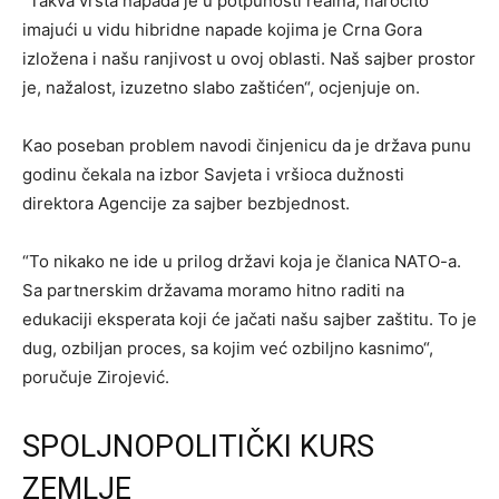
“Takva vrsta napada je u potpunosti realna, naročito
imajući u vidu hibridne napade kojima je Crna Gora
izložena i našu ranjivost u ovoj oblasti. Naš sajber prostor
je, nažalost, izuzetno slabo zaštićen“, ocjenjuje on.
Kao poseban problem navodi činjenicu da je država punu
godinu čekala na izbor Savjeta i vršioca dužnosti
direktora Agencije za sajber bezbjednost.
“To nikako ne ide u prilog državi koja je članica NATO-a.
Sa partnerskim državama moramo hitno raditi na
edukaciji eksperata koji će jačati našu sajber zaštitu. To je
dug, ozbiljan proces, sa kojim već ozbiljno kasnimo“,
poručuje Zirojević.
SPOLJNOPOLITIČKI KURS
ZEMLJE