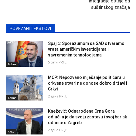
integracije ostaje od
suštinskog značaja
POVEZANI TEKSTOVI
Spajić: Sporazumom sa SAD otvaramo
vrata američkim investicijama i
savremenim tehnologijama
5 сати PRIJE
Fokus
MCP: Nepozvano miješanje političara u
crkvene stvari ne donose dobro državi i
Crkvi
2 дана PRIJE
Fokus
Knežević: Odnarođena Crna Gora
odlučila je da svoju zastavu i svoj barjak
odnese u Zagreb
2 дана PRIJE
Stav