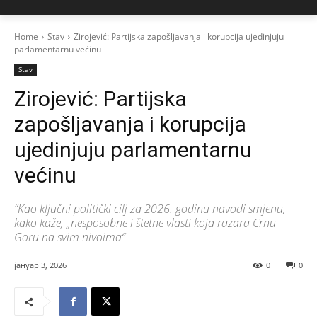
Home
Stav
Zirojević: Partijska zapošljavanja i korupcija ujedinjuju
parlamentarnu većinu
Stav
Zirojević: Partijska
zapošljavanja i korupcija
ujedinjuju parlamentarnu
većinu
“Kao ključni politički cilj za 2026. godinu navodi smjenu,
kako kaže, „nesposobne i štetne vlasti koja razara Crnu
Goru na svim nivoima“
јануар 3, 2026
0
0