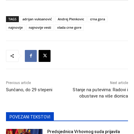
TAGS
adrijan vuksanović
Andrej Plenkovic
crna gora
najnovije
najnovije vesti
vlada crne gore
Previous article
Next article
Sunčano, do 29 stepeni
Stanje na putevima: Radovi i
obustave na više dionica
POVEZANI TEKSTOVI
Predsjednica Vrhovnog suda prijavila