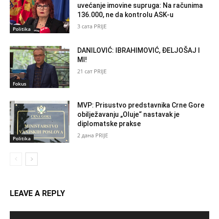
uvećanje imovine supruga: Na računima
136.000, ne da kontrolu ASK-u
3 сата PRIJE
Politika
DANILOVIĆ: IBRAHIMOVIĆ, ĐELJOŠAJ I
MI!
21 сат PRIJE
Fokus
MVP: Prisustvo predstavnika Crne Gore
obilježavanju „Oluje“ nastavak je
diplomatske prakse
2 дана PRIJE
Politika
LEAVE A REPLY