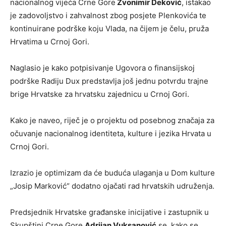
nacionalnog vijeća Crne Gore
Zvonimir Deković
, istakao
je zadovoljstvo i zahvalnost zbog posjete Plenkovića te
kontinuirane podrške koju Vlada, na čijem je čelu, pruža
Hrvatima u Crnoj Gori.
Naglasio je kako potpisivanje Ugovora o finansijskoj
podrške Radiju Dux predstavlja još jednu potvrdu trajne
brige Hrvatske za hrvatsku zajednicu u Crnoj Gori.
Kako je naveo, riječ je o projektu od posebnog značaja za
očuvanje nacionalnog identiteta, kulture i jezika Hrvata u
Crnoj Gori.
Izrazio je optimizam da će buduća ulaganja u Dom kulture
„Josip Marković“ dodatno ojačati rad hrvatskih udruženja.
Predsjednik Hrvatske građanske inicijative i zastupnik u
Skupštini Crne Gore
Adrijan Vuksanović
se, kako se