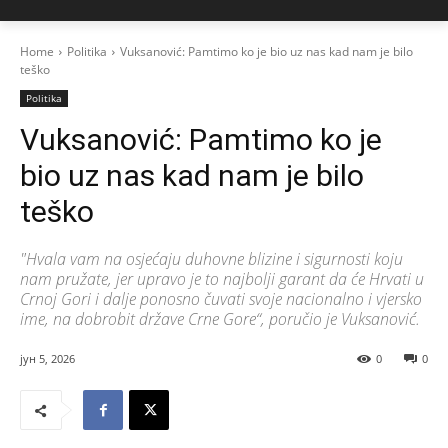
Home
Politika
Vuksanović: Pamtimo ko je bio uz nas kad nam je bilo
teško
Politika
Vuksanović: Pamtimo ko je
bio uz nas kad nam je bilo
teško
"Hvala vam na osjećaju duhovne blizine i sigurnosti koju
nam pružate, jer upravo je to najbolji garant da će Hrvati u
Crnoj Gori i dalje ponosno čuvati svoje nacionalno i vjersko
ime, na dobrobit države Crne Gore“, poručio je Vuksanović.
јун 5, 2026
0
0