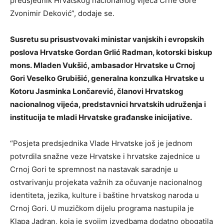
predsjednik Hrvatskog nacionalnog vijeća Crne Gore
Zvonimir Deković”, dodaje se.
Susretu su prisustvovaki ministar vanjskih i evropskih
poslova Hrvatske Gordan Grlić Radman, kotorski biskup
mons. Mladen Vukšić, ambasador Hrvatske u Crnoj
Gori Veselko Grubišić, generalna konzulka Hrvatske u
Kotoru Jasminka Lončarević, članovi Hrvatskog
nacionalnog vijeća, predstavnici hrvatskih udruženja i
institucija te mladi Hrvatske građanske inicijative.
“Posjeta predsjednika Vlade Hrvatske još je jednom
potvrdila snažne veze Hrvatske i hrvatske zajednice u
Crnoj Gori te spremnost na nastavak saradnje u
ostvarivanju projekata važnih za očuvanje nacionalnog
identiteta, jezika, kulture i baštine hrvatskog naroda u
Crnoj Gori. U muzičkom dijelu programa nastupila je
Klapa Jadran, koja je svojim izvedbama dodatno obogatila