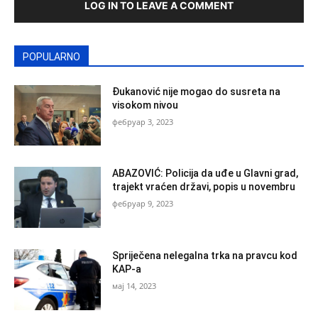
LOG IN TO LEAVE A COMMENT
POPULARNO
Đukanović nije mogao do susreta na
visokom nivou
фебруар 3, 2023
ABAZOVIĆ: Policija da uđe u Glavni grad,
trajekt vraćen državi, popis u novembru
фебруар 9, 2023
Spriječena nelegalna trka na pravcu kod
KAP-a
мај 14, 2023