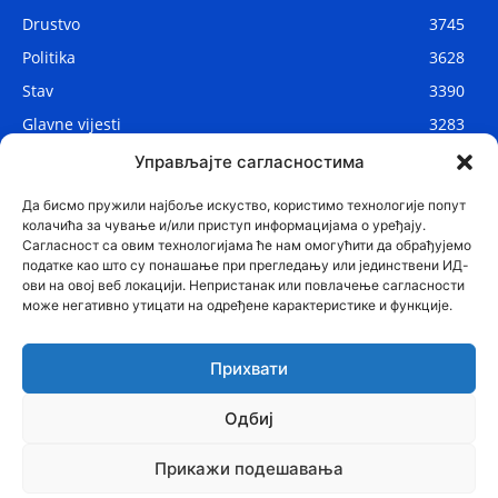
Drustvo
3745
Politika
3628
Stav
3390
Glavne vijesti
3283
Lokalne vijesti
2906
Управљајте сагласностима
Svijet
1075
Да бисмо пружили најбоље искуство, користимо технологије попут
колачића за чување и/или приступ информацијама о уређају.
Сагласност са овим технологијама ће нам омогућити да обрађујемо
податке као што су понашање при прегледању или јединствени ИД-
ови на овој веб локацији. Непристанак или повлачење сагласности
може негативно утицати на одређене карактеристике и функције.
Прихвати
Одбиј
© Najnovije.me
Прикажи подешавања