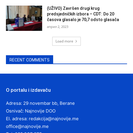
(UŽIVO) Završen drugi krug
predsjedničkih izbora – CDT: Do 20
časova glasalo je 70,7 odsto glasača
април 2, 2023
Load more
RECENT COMMENTS
O portalu i izdavaču
Adresa: 29 novembar bb, Berane
Osnivač: Najnovije DOO
El. adresa:
redakcija@najnovije.me
office@najnovije.me