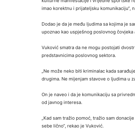
kulturne manifestacije i vrijedne sportske
imao korektnu i prijateljsku komunikaciju“, 
Dodao je da je među ljudima sa kojima je sara
upoznao kao uspješnog poslovnog čovjeka 
Vuković smatra da ne mogu postojati dvostruk
predstavnicima poslovnog sektora.
„Ne može neko biti kriminalac kada sarađuje
drugima. Ne mijenjam stavove o ljudima u zav
On je naveo i da je komunikaciju sa privred
od javnog interesa.
„Kad sam tražio pomoć, tražio sam donacije za
sebe lično“, rekao je Vuković.