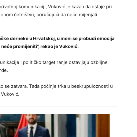
privatnoj komunikaciji, Vuković je kazao da ostaje pri
renom četništvu, poručujući da neće mijenjati
staške derneke u Hrvatskoj, u meni se probudi emocija
 neće promijeniti“, rekao je Vuković.
ikacije i političko targetiranje ostavljaju ozbiljne
rde.
ko se zatvara. Tada počinje trka u beskrupuloznosti u
e Vuković.