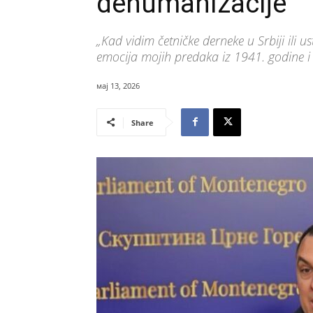
dehumanizacije
„Kad vidim četničke derneke u Srbiji ili 
emocija mojih predaka iz 1941. godine i t
мај 13, 2026
Share