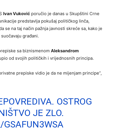
PS
Ivan Vuković
poručio je danas u Skupštini Crne
ikacije predstavlja pokušaj političkog linča,
da se na taj način pažnja javnosti skreće sa, kako je
e suočavaju građani.
a prepiske sa biznismenom
Aleksandrom
io od svojih političkih i vrijednosnih principa.
rivatne prepiske vidio je da ne mijenjam principe“,
EPOVREDIVA. OSTROG
NIŠTVO JE ZLO.
M/GSAFUN3WSA