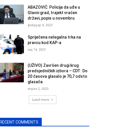
ABAZOVIĆ: Policija da uđe u
Glavni grad, trajekt vraćen
državi, popis u novembru
фебруар 9, 2023
Spriječena nelegalna trka na
pravcu kod KAP-a
мај 14, 2023
(UŽIVO) Završen drugi krug
predsjedničkih izbora – CDT: Do
20 časova glasalo je 70,7 odsto
glasača
април 2, 2023
Load more
RECENT COMMENTS