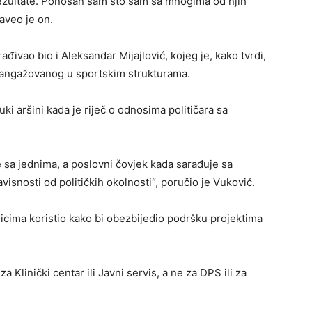
 rezultate. Ponosan sam što sam sa mnogima od njih
naveo je on.
đivao bio i Aleksandar Mijajlović, kojeg je, kako tvrdi,
angažovanog u sportskim strukturama.
i aršini kada je riječ o odnosima političara sa
 sa jednima, a poslovni čovjek kada sarađuje sa
isnosti od političkih okolnosti“, poručio je Vuković.
nicima koristio kako bi obezbijedio podršku projektima
 Klinički centar ili Javni servis, a ne za DPS ili za