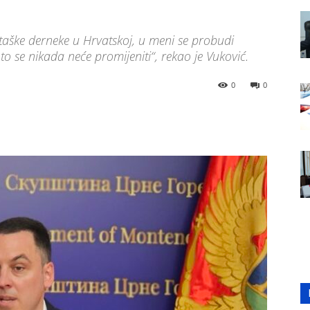
ustaške derneke u Hrvatskoj, u meni se probudi
o se nikada neće promijeniti“, rekao je Vuković.
0
0