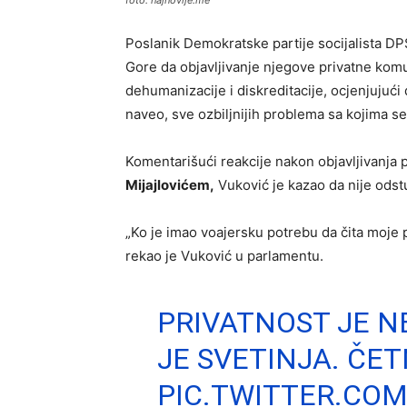
Poslanik Demokratske partije socijalista D
Gore da objavljivanje njegove privatne komun
dehumanizacije i diskreditacije, ocjenjujući 
naveo, sve ozbiljnijih problema sa kojima s
Komentarišući reakcije nakon objavljivanj
Mijajlovićem,
Vuković je kazao da nije odstup
„Ko je imao voajersku potrebu da čita moje p
rekao je Vuković u parlamentu.
PRIVATNOST JE N
JE SVETINJA. ČET
PIC.TWITTER.CO