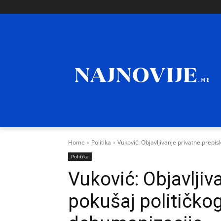
Home
Politika
Vuković: Objavljivanje privatne prepis
Politika
Vuković: Objavljiv
pokušaj političkog