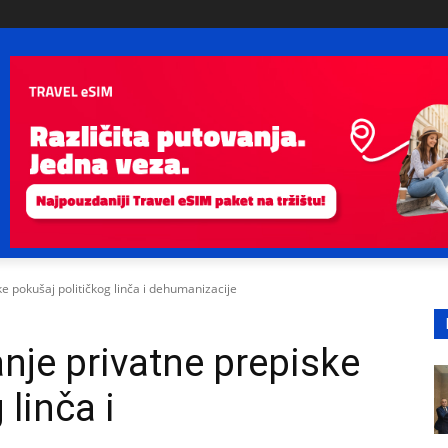
ke pokušaj političkog linča i dehumanizacije
anje privatne prepiske
 linča i