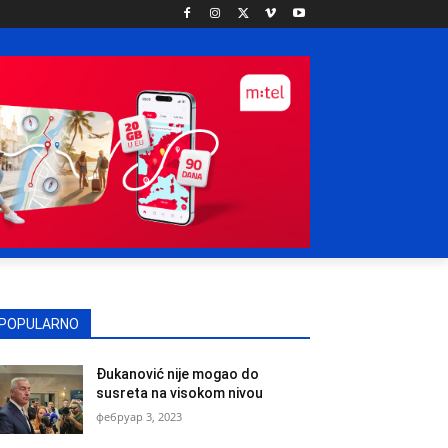
POPULARNO
Đukanović nije mogao do
susreta na visokom nivou
фебруар 3, 2023