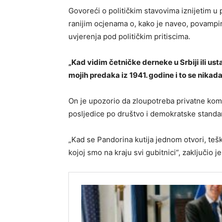
Govoreći o političkim stavovima iznijetim u 
ranijim ocjenama o, kako je naveo, povampi
uvjerenja pod političkim pritiscima.
„Kad vidim četničke derneke u Srbiji ili u
mojih predaka iz 1941. godine i to se nikada
On je upozorio da zloupotreba privatne komun
posljedice po društvo i demokratske standa
„Kad se Pandorina kutija jednom otvori, teš
kojoj smo na kraju svi gubitnici“, zaključio j