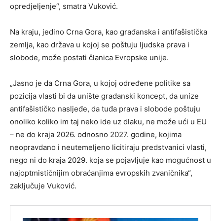
opredjeljenje“, smatra Vuković.
Na kraju, jedino Crna Gora, kao građanska i antifašistička
zemlja, kao država u kojoj se poštuju ljudska prava i
slobode, može postati članica Evropske unije.
„Jasno je da Crna Gora, u kojoj određene politike sa
pozicija vlasti bi da unište građanski koncept, da unize
antifašističko nasljeđe, da tuđa prava i slobode poštuju
onoliko koliko im taj neko ide uz dlaku, ne može ući u EU
– ne do kraja 2026. odnosno 2027. godine, kojima
neopravdano i neutemeljeno licitiraju predstvanici vlasti,
nego ni do kraja 2029. koja se pojavljuje kao mogućnost u
najoptmističnijim obraćanjima evropskih zvaničnika“,
zaključuje Vuković.