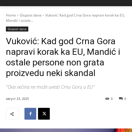
Home
Glupost dana
Vuković: Kad god Crna Gora napravi korak ka EU,
Mandić i ostale...
Glupost dana
Vuković: Kad god Crna Gora
napravi korak ka EU, Mandić i
ostale persone non grata
proizvedu neki skandal
"Ova većina ne može uvesti Crnu Goru u EU"
август 23, 2025
0
0