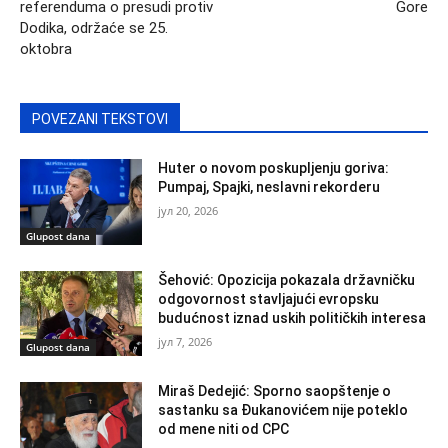
referenduma o presudi protiv
Gore
Dodika, održaće se 25.
oktobra
POVEZANI TEKSTOVI
Huter o novom poskupljenju goriva:
Pumpaj, Spajki, neslavni rekorderu
јул 20, 2026
Glupost dana
Šehović: Opozicija pokazala državničku
odgovornost stavljajući evropsku
budućnost iznad uskih političkih interesa
јул 7, 2026
Glupost dana
Miraš Dedejić: Sporno saopštenje o
sastanku sa Đukanovićem nije poteklo
od mene niti od CPC