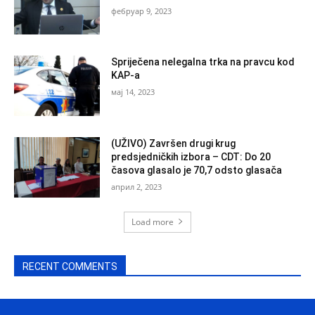
фебруар 9, 2023
Spriječena nelegalna trka na pravcu kod
KAP-a
мај 14, 2023
(UŽIVO) Završen drugi krug
predsjedničkih izbora – CDT: Do 20
časova glasalo je 70,7 odsto glasača
април 2, 2023
Load more
RECENT COMMENTS