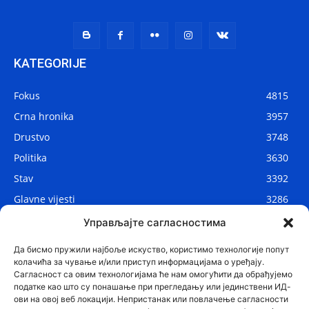
KATEGORIJE
Fokus
4815
Crna hronika
3957
Drustvo
3748
Politika
3630
Stav
3392
Glavne vijesti
3286
Lokalne vijesti
2908
Управљајте сагласностима
Svijet
1075
Да бисмо пружили најбоље искуство, користимо технологије попут
колачића за чување и/или приступ информацијама о уређају.
Сагласност са овим технологијама ће нам омогућити да обрађујемо
податке као што су понашање при прегледању или јединствени ИД-
ови на овој веб локацији. Непристанак или повлачење сагласности