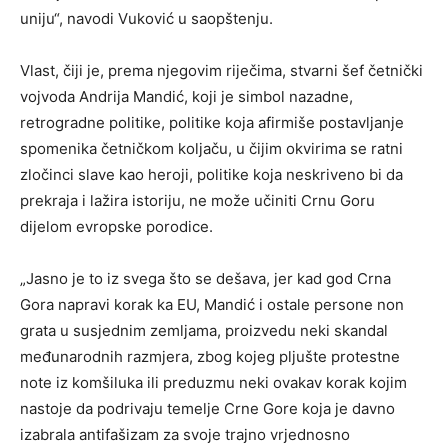
uniju“, navodi Vuković u saopštenju.
Vlast, čiji je, prema njegovim riječima, stvarni šef četnički
vojvoda Andrija Mandić, koji je simbol nazadne,
retrogradne politike, politike koja afirmiše postavljanje
spomenika četničkom koljaču, u čijim okvirima se ratni
zločinci slave kao heroji, politike koja neskriveno bi da
prekraja i lažira istoriju, ne može učiniti Crnu Goru
dijelom evropske porodice.
„Jasno je to iz svega što se dešava, jer kad god Crna
Gora napravi korak ka EU, Mandić i ostale persone non
grata u susjednim zemljama, proizvedu neki skandal
međunarodnih razmjera, zbog kojeg pljušte protestne
note iz komšiluka ili preduzmu neki ovakav korak kojim
nastoje da podrivaju temelje Crne Gore koja je davno
izabrala antifašizam za svoje trajno vrjednosno