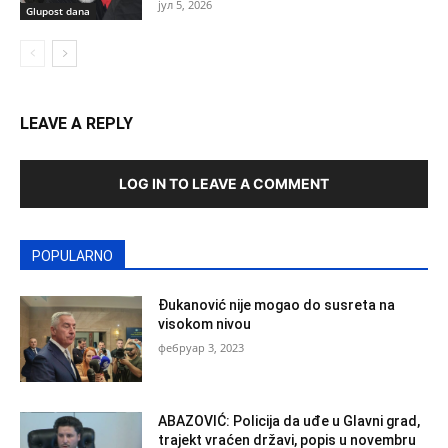
јул 5, 2026
Glupost dana
LEAVE A REPLY
LOG IN TO LEAVE A COMMENT
POPULARNO
Đukanović nije mogao do susreta na
visokom nivou
фебруар 3, 2023
ABAZOVIĆ: Policija da uđe u Glavni grad,
trajekt vraćen državi, popis u novembru