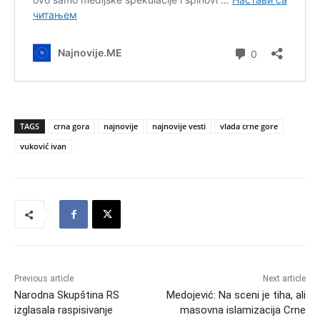
TAGS
crna gora
najnovije
najnovije vesti
vlada crne gore
vuković ivan
Previous article
Next article
Narodna Skupština RS
Medojević: Na sceni je tiha, ali
izglasala raspisivanje
masovna islamizacija Crne