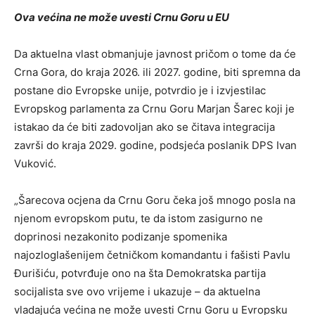
Ova većina ne može uvesti Crnu Goru u EU
Da aktuelna vlast obmanjuje javnost pričom o tome da će
Crna Gora, do kraja 2026. ili 2027. godine, biti spremna da
postane dio Evropske unije, potvrdio je i izvjestilac
Evropskog parlamenta za Crnu Goru Marjan Šarec koji je
istakao da će biti zadovoljan ako se čitava integracija
završi do kraja 2029. godine, podsjeća poslanik DPS Ivan
Vuković.
„Šarecova ocjena da Crnu Goru čeka još mnogo posla na
njenom evropskom putu, te da istom zasigurno ne
doprinosi nezakonito podizanje spomenika
najozloglašenijem četničkom komandantu i fašisti Pavlu
Đurišiću, potvrđuje ono na šta Demokratska partija
socijalista sve ovo vrijeme i ukazuje – da aktuelna
vladajuća većina ne može uvesti Crnu Goru u Evropsku