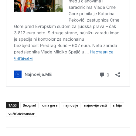
TAGS
Beograd
crna gora
najnovije
najnovije vesti
srbija
vučić aleksandar