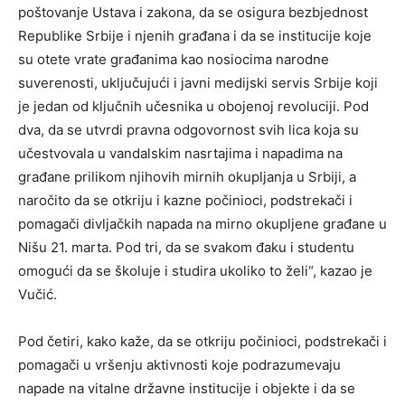
poštovanje Ustava i zakona, da se osigura bezbjednost
Republike Srbije i njenih građana i da se institucije koje
su otete vrate građanima kao nosiocima narodne
suverenosti, uključujući i javni medijski servis Srbije koji
je jedan od ključnih učesnika u obojenoj revoluciji. Pod
dva, da se utvrdi pravna odgovornost svih lica koja su
učestvovala u vandalskim nasrtajima i napadima na
građane prilikom njihovih mirnih okupljanja u Srbiji, a
naročito da se otkriju i kazne počinioci, podstrekači i
pomagači divljačkih napada na mirno okupljene građane u
Nišu 21. marta. Pod tri, da se svakom đaku i studentu
omogući da se školuje i studira ukoliko to želi“, kazao je
Vučić.
Pod četiri, kako kaže, da se otkriju počinioci, podstrekači i
pomagači u vršenju aktivnosti koje podrazumevaju
napade na vitalne državne institucije i objekte i da se