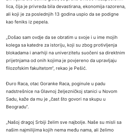
lica, čija je privreda bila devastirana, ekonomija razorena,
ali koji je za poslednjih 13 godina uspio da se podigne
kao feniks iz pepela.
„Došao sam ovdje da se obratim u svoje i u ime mojih
kolega sa katedre za istoriju, koji su zbog protivljenja
blokadama i anarhiji na univerzitetu suočeni sa direktnim
prijetnjama od onih kojima je povjereno da upravljaju
filozofskim fakultetom“, rekao je Pešić.
Đuro Raca, otac Goranke Raca, poginule u padu
nadstrešnice na Glavnoj željezničkoj stanici u Novom
Sadu, kaže da mu je „čast što govori na skupu u
Beogradu“.
„Našoj dragoj Srbiji želim sve najbolje. Naše su misli sa
našim najmilijima kojih nema među nama, ali želimo