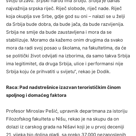
svoju državu. Srpski narod ima Srbiju. Srbija je danas
najvažnija srpska riječ. Riječ slobode, riječ nade. Riječ
koja okuplja sve Srbe, gdje god su oni – nalazi se u želji
da Srbija bude dobra, da bude jača, da bude razvijenija.
Srbija ne smije da bude zaustavljena i mora da se
stabilizuje. Moramo da kažemo onim drugima da svako
mora da radi svoj posao u školama, na fakultetima, da će
se politički život odvijati na izborima, da samo takva Srbija
ima legitimitet, da druga Srbija, ulice i performansi nije
Srbija koju će prihvatiti u svijetu“, rekao je Dodik.
Raca: Pad nadstrešnice izazvan terorističkim činom
spoljnog i domaćeg faktora
Profesor Miroslav Pešić, upravnik departmana za istoriju
Filozofskog fakulteta u Nišu, rekao je na skupu da on
dolazi iz carskog grada na Nišavi koji je u prvoj deceniji
21. vijeka bio dolina gladi, sa preko 37.000 nezaposlenih