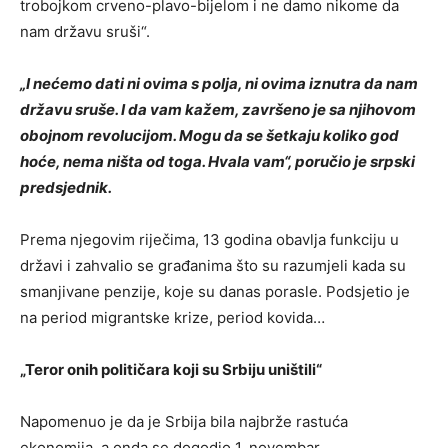
trobojkom crveno-plavo-bijelom i ne damo nikome da
nam državu sruši“.
„I nećemo dati ni ovima s polja, ni ovima iznutra da nam
državu sruše. I da vam kažem, završeno je sa njihovom
obojnom revolucijom. Mogu da se šetkaju koliko god
hoće, nema ništa od toga. Hvala vam“, poručio je srpski
predsjednik.
Prema njegovim riječima, 13 godina obavlja funkciju u
državi i zahvalio se građanima što su razumjeli kada su
smanjivane penzije, koje su danas porasle. Podsjetio je
na period migrantske krize, period kovida…
„Teror onih političara koji su Srbiju uništili“
Napomenuo je da je Srbija bila najbrže rastuća
ekonomija, a onda se dogodio 1. novembar.