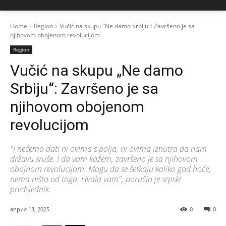
Home
Region
Vučić na skupu "Ne damo Srbiju": Završeno je sa
njihovom obojenom revolucijom
Region
Vučić na skupu „Ne damo
Srbiju“: Završeno je sa
njihovom obojenom
revolucijom
"I nećemo dati ni ovima s polja, ni ovima iznutra da nam
državu sruše. I da vam kažem, završeno je sa njihovom
obojnom revolucijom. Mogu da se šetkaju koliko god hoće,
nema ništa od toga. Hvala vam", poručio je srpski
predsjednik.
април 13, 2025
0
0