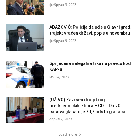
фебруар 3, 2023
ABAZOVIĆ: Policija da uđe u Glavni grad,
trajekt vraćen državi, popis u novembru
фебруар 9, 2023
Spriječena nelegalna trka na pravcu kod
KAP-a
мај 14, 2023
(UŽIVO) Završen drugi krug
predsjedničkih izbora – CDT: Do 20
časova glasalo je 70,7 odsto glasača
април 2, 2023
Load more