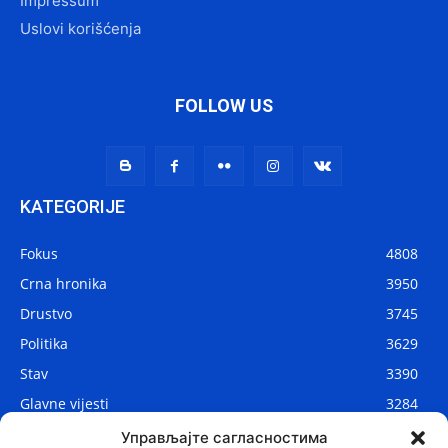
Impressum
Uslovi korišćenja
FOLLOW US
KATEGORIJE
Fokus
4808
Crna hronika
3950
Drustvo
3745
Politika
3629
Stav
3390
Glavne vijesti
3284
Lokalne vijesti
2906
Управљајте сагласностима