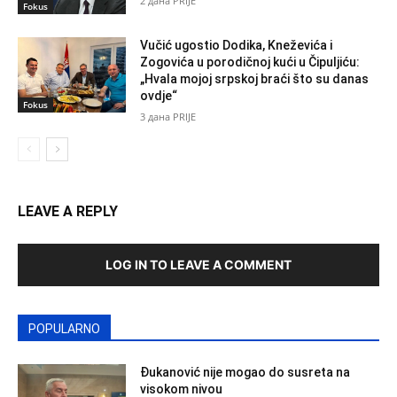
2 дана PRIJE
Fokus
Vučić ugostio Dodika, Kneževića i
Zogovića u porodičnoj kući u Čipuljiću:
„Hvala mojoj srpskoj braći što su danas
ovdje“
Fokus
3 дана PRIJE
LEAVE A REPLY
LOG IN TO LEAVE A COMMENT
POPULARNO
Đukanović nije mogao do susreta na
visokom nivou