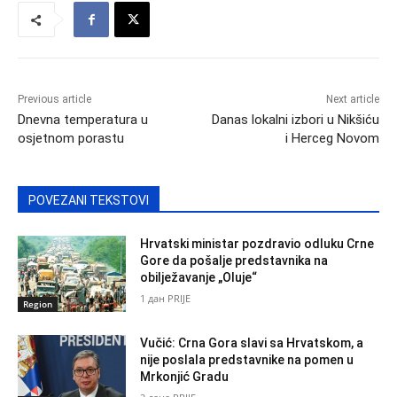
Previous article
Next article
Dnevna temperatura u
Danas lokalni izbori u Nikšiću
osjetnom porastu
i Herceg Novom
POVEZANI TEKSTOVI
Hrvatski ministar pozdravio odluku Crne
Gore da pošalje predstavnika na
obilježavanje „Oluje“
1 дан PRIJE
Region
Vučić: Crna Gora slavi sa Hrvatskom, a
nije poslala predstavnike na pomen u
Mrkonjić Gradu