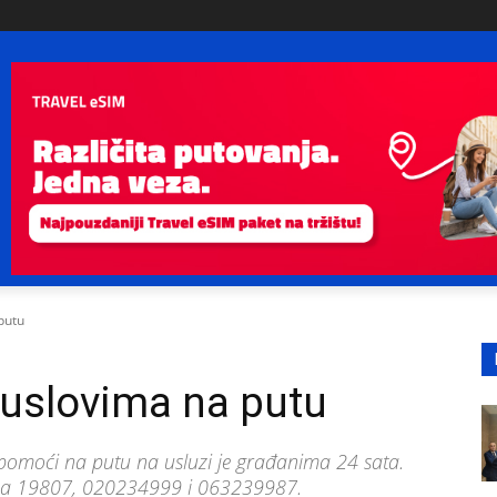
putu
i uslovima na putu
pomoći na putu na usluzi je građanima 24 sata.
fona 19807, 020234999 i 063239987.