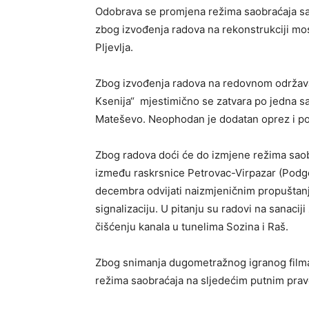
Odobrava se promjena režima saobraćaja sa
zbog izvođenja radova na rekonstrukciji mo
Pljevlja.
Zbog izvođenja radova na redovnom održava
Ksenija“ mjestimično se zatvara po jedna s
Mateševo. Neophodan je dodatan oprez i poš
Zbog radova doći će do izmjene režima saobr
između raskrsnice Petrovac-Virpazar (Podgo
decembra odvijati naizmjeničnim propuštan
signalizaciju. U pitanju su radovi na sanaciji
čišćenju kanala u tunelima Sozina i Raš.
Zbog snimanja dugometražnog igranog filma 
režima saobraćaja na sljedećim putnim prav