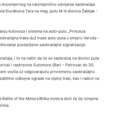
 dvosmjernog na naizmjenično odvijanje saobraćaja
sta Đurđevica Tara na mag. putu M-6 dionica Žabljak -
nju kolovoza i sistema na auto-putu „Princeza
aobraćajna traka duž trase auto-puta u smjeru Veruša -
tovanje postavljene saobraćajne signalizacije.
aćaja, i to na način da će se saobraćaj na dionici puta
rica) i raskrsnice Sutomore (Bar) – Petrovac do 30.
jem vozila uz odgovarajuću privremenu saobraćajnu
 zaštitno odbojne ograde na cijeloj trasi, kao i radovi na
Battle of the Motors/Bitka motora doći će do izmjene
cima: