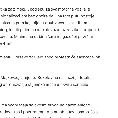
tika za zimsku upotrebu za sva motorna vozila je
ignalizacijom bez obzira da li na tom putu postoje
dionicama puta koji nijesu obuhvaćeni Naredbom
ieg, led ili poledica na kolovozu) na vozilu moraju biti
ovima. Minimalna dubina šare na gazećoj površini
je 4mm.
jestu Kruševo ždrijelo zbog protesta će saobraćaj biti
Mojkovac, u mjestu Sokolovina na snazi je totalna
g odronjavanja stijenske mase u okviru sanacije
ima saobraćaja sa dvosmjernog na naizmjenično
 radova kao i povremenu totalnu obustavu saobraćaja