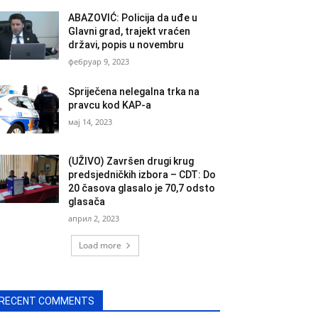
ABAZOVIĆ: Policija da uđe u
Glavni grad, trajekt vraćen
državi, popis u novembru
фебруар 9, 2023
Spriječena nelegalna trka na
pravcu kod KAP-a
мај 14, 2023
(UŽIVO) Završen drugi krug
predsjedničkih izbora – CDT: Do
20 časova glasalo je 70,7 odsto
glasača
април 2, 2023
Load more
RECENT COMMENTS