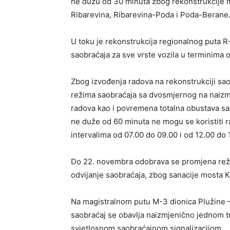
ne dužu od 30 minuta zbog rekonstrukcije m
Ribarevina, Ribarevina-Poda i Poda-Berane
U toku je rekonstrukcija regionalnog puta 
saobraćaja za sve vrste vozila u terminima o
Zbog izvođenja radova na rekonstrukciji sa
režima saobraćaja sa dvosmjernog na naizm
radova kao i povremena totalna obustava s
ne duže od 60 minuta ne mogu se koristiti
intervalima od 07.00 do 09.00 i od 12.00 do 
Do 22. novembra odobrava se promjena rež
odvijanje saobraćaja, zbog sanacije mosta K
Na magistralnom putu M-3 dionica Plužine –
saobraćaj se obavlja naizmjenično jednom t
svjetlosnom saobraćajnom signalizacijom.