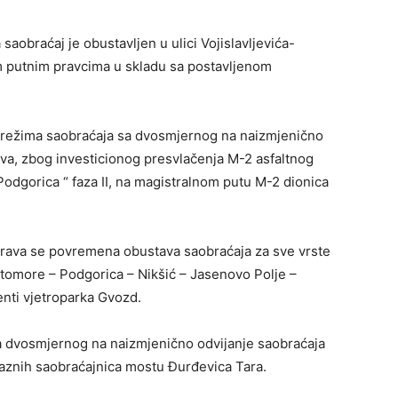
saobraćaj je obustavljen u ulici Vojislavljevića-
im putnim pravcima u skladu sa postavljenom
 režima saobraćaja sa dvosmjernog na naizmjenično
va, zbog investicionog presvlačenja M-2 asfaltnog
odgorica “ faza II, na magistralnom putu M-2 dionica
rava se povremena obustava saobraćaja za sve vrste
utomore – Podgorica – Nikšić – Jasenovo Polje –
nti vjetroparka Gvozd.
 dvosmjernog na naizmjenično odvijanje saobraćaja
laznih saobraćajnica mostu Đurđevica Tara.