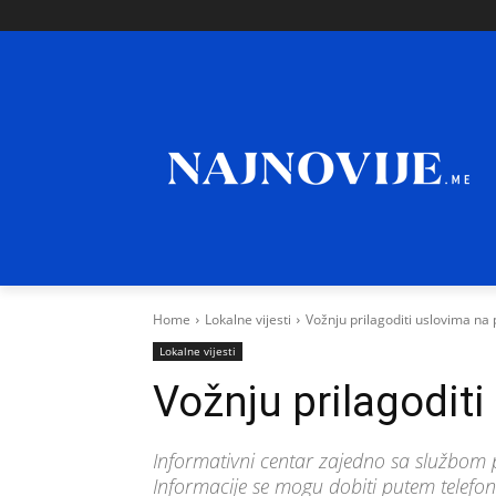
Home
Lokalne vijesti
Vožnju prilagoditi uslovima na 
Lokalne vijesti
Vožnju prilagodit
Informativni centar zajedno sa službom 
Informacije se mogu dobiti putem tele