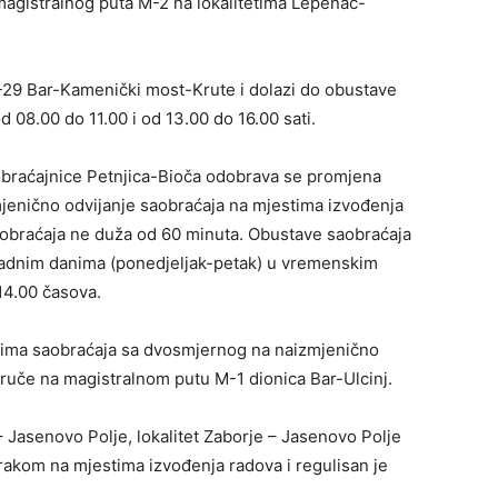
agistralnog puta M-2 na lokalitetima Lepenac-
.
R-29 Bar-Kamenički most-Krute i dolazi do obustave
d 08.00 do 11.00 i od 13.00 do 16.00 sati.
obraćajnice Petnjica-Bioča odobrava se promjena
jenično odvijanje saobraćaja na mjestima izvođenja
aobraćaja ne duža od 60 minuta. Obustave saobraćaja
 radnim danima (ponedjeljak-petak) u vremenskim
14.00 časova.
ima saobraćaja sa dvosmjernog na naizmjenično
ruče na magistralnom putu M-1 dionica Bar-Ulcinj.
 Jasenovo Polje, lokalitet Zaborje – Jasenovo Polje
rakom na mjestima izvođenja radova i regulisan je