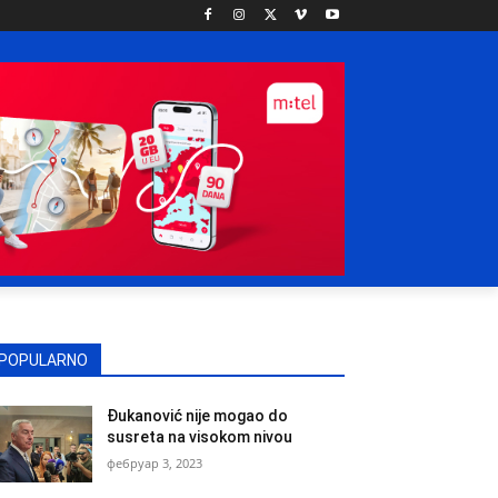
POPULARNO
Đukanović nije mogao do
susreta na visokom nivou
фебруар 3, 2023