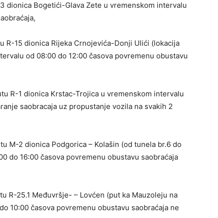
23 dionica Bogetići-Glava Zete u vremenskom intervalu
saobraćaja,
 R-15 dionica Rijeka Crnojevića-Donji Ulići (lokacija
ntervalu od 08:00 do 12:00 časova povremenu obustavu
utu R-1 dionica Krstac-Trojica u vremenskom intervalu
ranje saobracaja uz propustanje vozila na svakih 2
u M-2 dionica Podgorica – Kolašin (od tunela br.6 do
2:00 do 16:00 časova povremenu obustavu saobraćaja
tu R-25.1 Međuvršje- – Lovćen (put ka Mauzoleju na
 do 10:00 časova povremenu obustavu saobraćaja ne