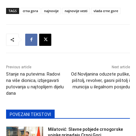
TAGS
crna gora
najnovije
najnovije vesti
vlada crne gore
Previous article
Next article
Stanje na putevima: Radovi
Od Novljanina oduzete puške,
na više dionica, izbjegavati
pištolj, revolver, gasni pištolj i
putovanja u najtoplijem dijelu
municija u ilegalnom posjedu
dana
POVEZANI TEKSTOVI
Milatović: Slavne pobjede crnogorske
vojske pripadaju Crnoj Gori