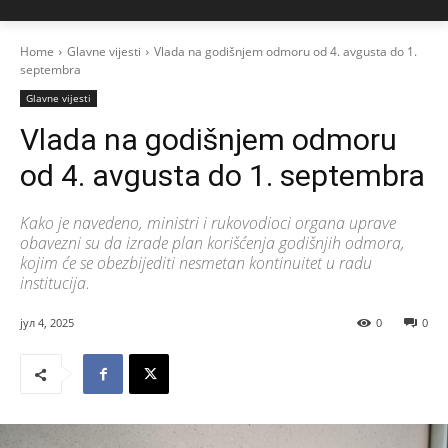
Home
Glavne vijesti
Vlada na godišnjem odmoru od 4. avgusta do 1.
septembra
Glavne vijesti
Vlada na godišnjem odmoru
od 4. avgusta do 1. septembra
Kako je navedeno, ministri i rukovodioci organa uprave
obavezni su da izrade plan korišćenja godišnjih odmora,
kojim će se obezbijediti nesmetan kontinuitet u radu
institucija.
јул 4, 2025
0
0