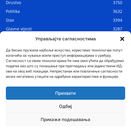
Drustvo
3750
Politika
3632
Stav
3394
Glavne vijesti
3287
Lokalne vijesti
2910
Управљајте сагласностима
Svijet
1075
Да бисмо пружили најбоље искуство, користимо технологије попут
колачића за чување и/или приступ информацијама о уређају.
Сагласност са овим технологијама ће нам омогућити да обрађујемо
податке као што су понашање при прегледању или јединствени ИД-
ови на овој веб локацији. Непристанак или повлачење сагласности
може негативно утицати на одређене карактеристике и функције.
Прихвати
Одбиј
© Najnovije.me
Прикажи подешавања
Glavne vijesti
Politika
Drustvo
Region
Stav
Sport
Svijet