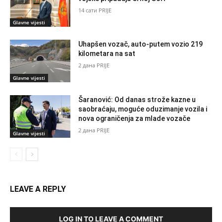
14 сати PRIJE
Glavne vijesti
Uhapšen vozač, auto-putem vozio 219
kilometara na sat
2 дана PRIJE
Glavne vijesti
Šaranović: Od danas strože kazne u
saobraćaju, moguće oduzimanje vozila i
nova ograničenja za mlade vozače
2 дана PRIJE
Glavne vijesti
LEAVE A REPLY
LOG IN TO LEAVE A COMMENT