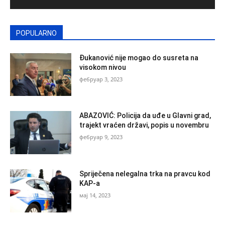
POPULARNO
Đukanović nije mogao do susreta na
visokom nivou
фебруар 3, 2023
ABAZOVIĆ: Policija da uđe u Glavni grad,
trajekt vraćen državi, popis u novembru
фебруар 9, 2023
Spriječena nelegalna trka na pravcu kod
KAP-a
мај 14, 2023