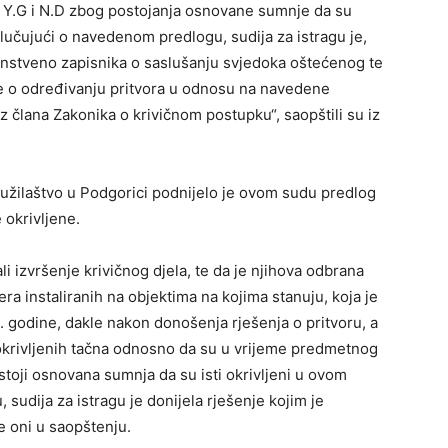
e Y.G i N.D zbog postojanja osnovane sumnje da su
Odlučujući o navedenom predlogu, sudija za istragu je,
nstveno zapisnika o saslušanju svjedoka oštećenog te
je o određivanju pritvora u odnosu na navedene
z člana Zakonika o krivičnom postupku“, saopštili su iz
tužilaštvo u Podgorici podnijelo je ovom sudu predlog
 okrivljene.
ali izvršenje krivičnog djela, te da je njihova odbrana
a instaliranih na objektima na kojima stanuju, koja je
 godine, dakle nakon donošenja rješenja o pritvoru, a
okrivljenih tačna odnosno da su u vrijeme predmetnog
 stoji osnovana sumnja da su isti okrivljeni u ovom
udija za istragu je donijela rješenje kojim je
de oni u saopštenju.