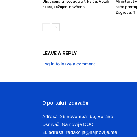
Uhapšena tri vozača u Nikšiću: Vozili
Ministarstv
pijani, kažnjeni novčano
neće pristu
Zagreba, Tir
LEAVE A REPLY
Log in to leave a comment
O portalu i izdavaču
Adresa: 29 novembar bb, Berane
Osnivač: Najnovije DOO
El. adresa:
redakcija@najnovije.me