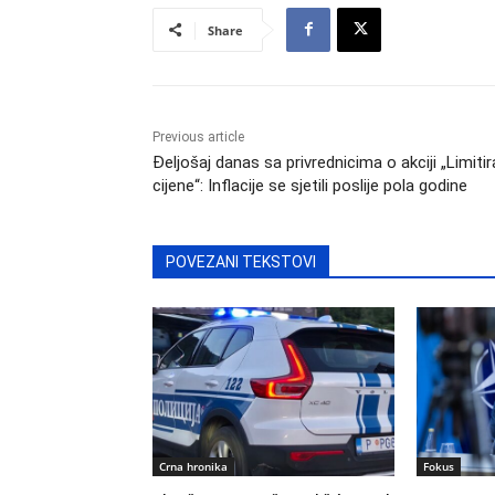
Share
Previous article
Đeljošaj danas sa privrednicima o akciji „Limiti
cijene“: Inflacije se sjetili poslije pola godine
POVEZANI TEKSTOVI
Crna hronika
Fokus