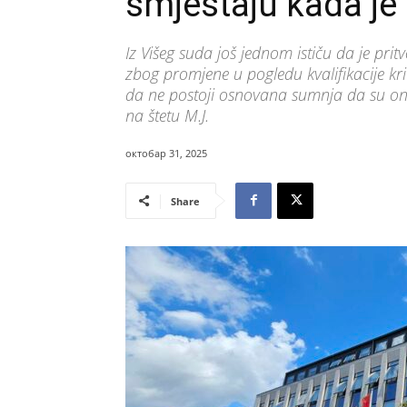
smještaju kada je
Iz Višeg suda još jednom ističu da je pri
zbog promjene u pogledu kvalifikacije kri
da ne postoji osnovana sumnja da su oni i
na štetu M.J.
октобар 31, 2025
Share