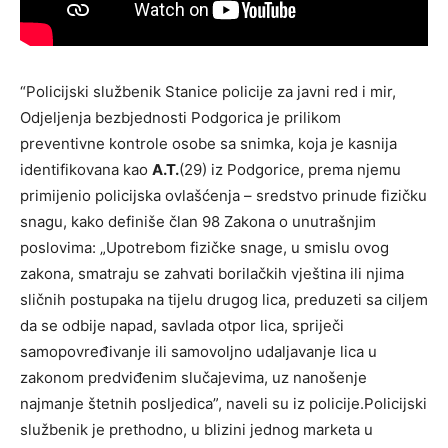
“Policijski službenik Stanice policije za javni red i mir,
Odjeljenja bezbjednosti Podgorica je prilikom
preventivne kontrole osobe sa snimka, koja je kasnija
identifikovana kao
A.T.
(29) iz Podgorice, prema njemu
primijenio policijska ovlašćenja – sredstvo prinude fizičku
snagu, kako definiše član 98 Zakona o unutrašnjim
poslovima: „Upotrebom fizičke snage, u smislu ovog
zakona, smatraju se zahvati borilačkih vještina ili njima
sličnih postupaka na tijelu drugog lica, preduzeti sa ciljem
da se odbije napad, savlada otpor lica, spriječi
samopovređivanje ili samovoljno udaljavanje lica u
zakonom predviđenim slučajevima, uz nanošenje
najmanje štetnih posljedica”, naveli su iz policije.Policijski
službenik je prethodno, u blizini jednog marketa u