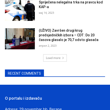
Spriječena nelegalna trka na pravcu kod
KAP-a
мај 14, 2023
(UŽIVO) Završen drugi krug
predsjedničkih izbora – CDT: Do 20
časova glasalo je 70,7 odsto glasača
април 2, 2023
Load more
RECENT COMMENTS
O portalu i izdavaču
Adresa: 29 novembar bb, Berane