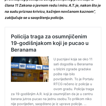
člana 11 Zakona o javnom redu i miru. A.T. je, nakon što je
na sudu priznao krivicu, kažnjen novčanom kaznom”,
zaključuje se u saopštenju policije.