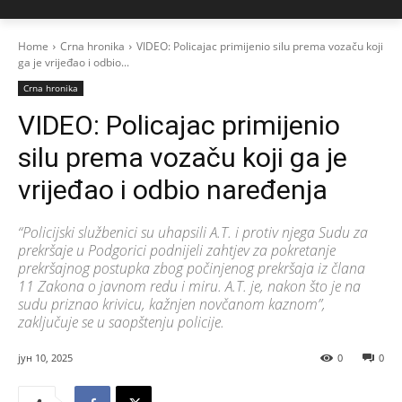
Home
Crna hronika
VIDEO: Policajac primijenio silu prema vozaču koji
ga je vrijeđao i odbio...
Crna hronika
VIDEO: Policajac primijenio
silu prema vozaču koji ga je
vrijeđao i odbio naređenja
“Policijski službenici su uhapsili A.T. i protiv njega Sudu za
prekršaje u Podgorici podnijeli zahtjev za pokretanje
prekršajnog postupka zbog počinjenog prekršaja iz člana
11 Zakona o javnom redu i miru. A.T. je, nakon što je na
sudu priznao krivicu, kažnjen novčanom kaznom”,
zaključuje se u saopštenju policije.
јун 10, 2025
0
0