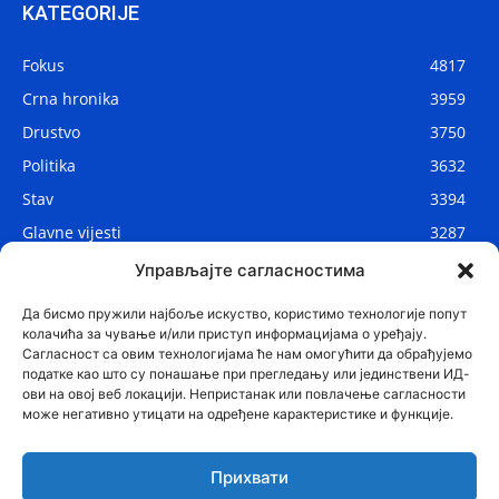
KATEGORIJE
Fokus
4817
Crna hronika
3959
Drustvo
3750
Politika
3632
Stav
3394
Glavne vijesti
3287
Lokalne vijesti
2910
Управљајте сагласностима
Svijet
1075
Да бисмо пружили најбоље искуство, користимо технологије попут
колачића за чување и/или приступ информацијама о уређају.
Сагласност са овим технологијама ће нам омогућити да обрађујемо
податке као што су понашање при прегледању или јединствени ИД-
ови на овој веб локацији. Непристанак или повлачење сагласности
може негативно утицати на одређене карактеристике и функције.
Прихвати