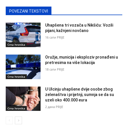
POVEZANI TEKSTOVI
Uhapšena tri vozača u Nikšiću: Vozili
pijani, kažnjeni novčano
16 сати PRIJE
Crna hronika
Oružje, municija i eksploziv pronađeni u
pretresima na više lokacija
18 сати PRIJE
Crna hronika
U Ulcinju uhapšene dvije osobe zbog
zelenaštva i prijetnji, sumnja se da su
uzeli oko 400.000 eura
2 дана PRIJE
Crna hronika