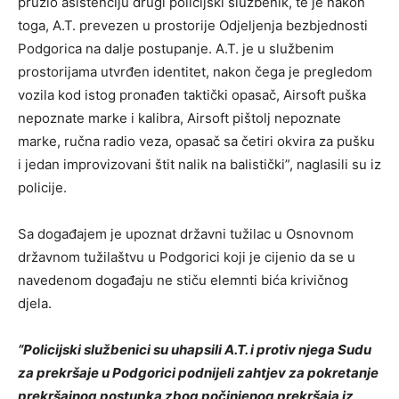
pružio asistenciju drugi policijski službenik, te je nakon
toga, A.T. prevezen u prostorije Odjeljenja bezbjednosti
Podgorica na dalje postupanje. A.T. je u službenim
prostorijama utvrđen identitet, nakon čega je pregledom
vozila kod istog pronađen taktički opasač, Airsoft puška
nepoznate marke i kalibra, Airsoft pištolj nepoznate
marke, ručna radio veza, opasač sa četiri okvira za pušku
i jedan improvizovani štit nalik na balistički”, naglasili su iz
policije.
Sa događajem je upoznat državni tužilac u Osnovnom
državnom tužilaštvu u Podgorici koji je cijenio da se u
navedenom događaju ne stiču elemnti bića krivičnog
djela.
“Policijski službenici su uhapsili A.T. i protiv njega Sudu
za prekršaje u Podgorici podnijeli zahtjev za pokretanje
prekršajnog postupka zbog počinjenog prekršaja iz