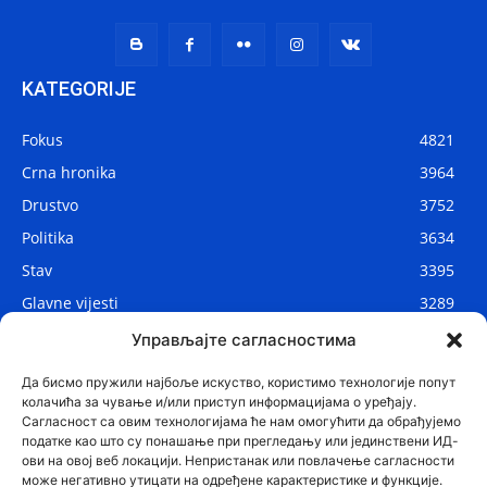
KATEGORIJE
Fokus
4821
Crna hronika
3964
Drustvo
3752
Politika
3634
Stav
3395
Glavne vijesti
3289
Lokalne vijesti
2914
Управљајте сагласностима
Svijet
1075
Да бисмо пружили најбоље искуство, користимо технологије попут
колачића за чување и/или приступ информацијама о уређају.
Сагласност са овим технологијама ће нам омогућити да обрађујемо
податке као што су понашање при прегледању или јединствени ИД-
ови на овој веб локацији. Непристанак или повлачење сагласности
може негативно утицати на одређене карактеристике и функције.