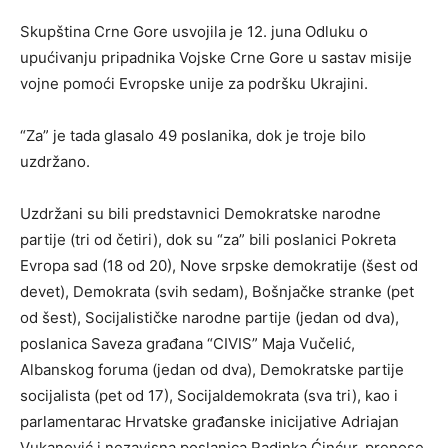
Skupština Crne Gore usvojila je 12. juna Odluku o
upućivanju pripadnika Vojske Crne Gore u sastav misije
vojne pomoći Evropske unije za podršku Ukrajini.
“Za” je tada glasalo 49 poslanika, dok je troje bilo
uzdržano.
Uzdržani su bili predstavnici Demokratske narodne
partije (tri od četiri), dok su “za” bili poslanici Pokreta
Evropa sad (18 od 20), Nove srpske demokratije (šest od
devet), Demokrata (svih sedam), Bošnjačke stranke (pet
od šest), Socijalističke narodne partije (jedan od dva),
poslanica Saveza građana “CIVIS” Maja Vučelić,
Albanskog foruma (jedan od dva), Demokratske partije
socijalista (pet od 17), Socijaldemokrata (sva tri), kao i
parlamentarac Hrvatske građanske inicijative Adriajan
Vukanović i nezavisna poslanica Radinka Ćinćur, prenose