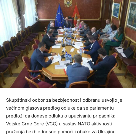
Skupštinski odbor za bezbjednost i odbranu usvojio je
većinom glasova predlog odluke da se parlamentu
predloži da donese odluku o upućivanju pripadnika
Vojske Crne Gore (VCG) u sastav NATO aktivnosti
pružanja bezbjednosne pomoći i obuke za Ukrajinu