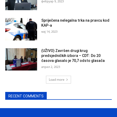
фебруар 9, 2023
Spriječena nelegalna trka na pravcu kod
KAP-a
мај 14, 2023
(UŽIVO) Završen drugi krug
predsjedničkih izbora – CDT: Do 20
časova glasalo je 70,7 odsto glasača
април 2, 2023
Load more
RECENT COMMENTS