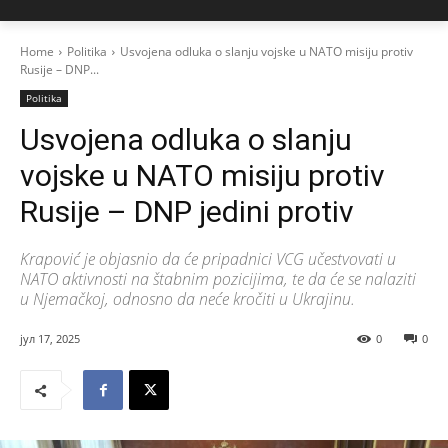
Home
Politika
Usvojena odluka o slanju vojske u NATO misiju protiv
Rusije – DNP...
Politika
Usvojena odluka o slanju
vojske u NATO misiju protiv
Rusije – DNP jedini protiv
Krapović je objasnio da će pripadnici VCG učestvovati u
NATO aktivnosti na štabnim pozicijima, te da će se nalaziti
u Njemačkoj, odnosno da neće kročiti u Ukrajinu.
јул 17, 2025
0
0