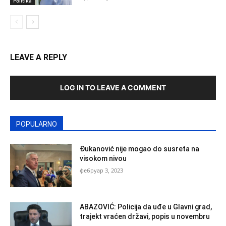
Politika
LEAVE A REPLY
LOG IN TO LEAVE A COMMENT
POPULARNO
Đukanović nije mogao do susreta na
visokom nivou
фебруар 3, 2023
ABAZOVIĆ: Policija da uđe u Glavni grad,
trajekt vraćen državi, popis u novembru