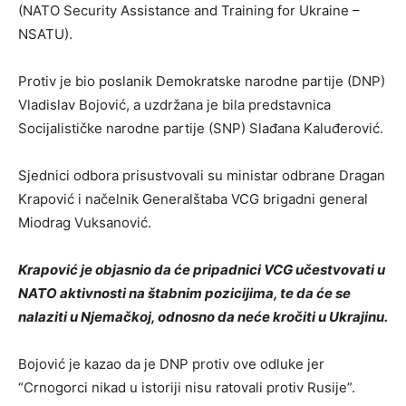
(NATO Security Assistance and Training for Ukraine –
NSATU).
Protiv je bio poslanik Demokratske narodne partije (DNP)
Vladislav Bojović, a uzdržana je bila predstavnica
Socijalističke narodne partije (SNP) Slađana Kaluđerović.
Sjednici odbora prisustvovali su ministar odbrane Dragan
Krapović i načelnik Generalštaba VCG brigadni general
Miodrag Vuksanović.
Krapović je objasnio da će pripadnici VCG učestvovati u
NATO aktivnosti na štabnim pozicijima, te da će se
nalaziti u Njemačkoj, odnosno da neće kročiti u Ukrajinu.
Bojović je kazao da je DNP protiv ove odluke jer
“Crnogorci nikad u istoriji nisu ratovali protiv Rusije”.