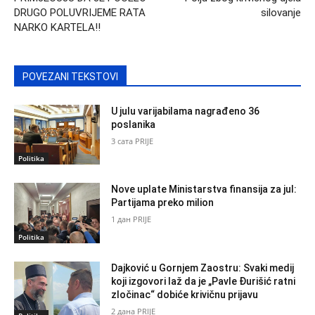
DRUGO POLUVRIJEME RATA
silovanje
NARKO KARTELA!!
POVEZANI TEKSTOVI
U julu varijabilama nagrađeno 36
poslanika
3 сата PRIJE
Politika
Nove uplate Ministarstva finansija za jul:
Partijama preko milion
1 дан PRIJE
Politika
Dajković u Gornjem Zaostru: Svaki medij
koji izgovori laž da je „Pavle Đurišić ratni
zločinac“ dobiće krivičnu prijavu
2 дана PRIJE