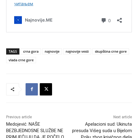
TAGS
crna gora
najnovije
najnovije vesti
skupština crne gore
vlada crne gore
Previous article
Next article
Medojević: NAŠE
Apelacioni sud: Ukinuta
BEZBJEDNOSNE SLUŽBE NE
presuda Višeg suda u Bijelom
PRIMJEĆUJU DA JE POČELO
Polju zbog krivičnog djela