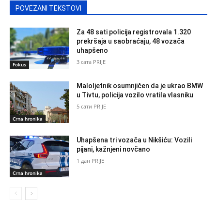
POVEZANI TEKSTOVI
Za 48 sati policija registrovala 1.320
prekršaja u saobraćaju, 48 vozača
uhapšeno
3 сата PRIJE
Fokus
Maloljetnik osumnjičen da je ukrao BMW
u Tivtu, policija vozilo vratila vlasniku
5 сати PRIJE
Crna hronika
Uhapšena tri vozača u Nikšiću: Vozili
pijani, kažnjeni novčano
1 дан PRIJE
Crna hronika