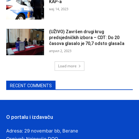
KAP-a
мај 14, 2023
(UŽIVO) Završen drugi krug
predsjedničkih izbora – CDT: Do 20
časova glasalo je 70,7 odsto glasača
април 2, 2023
Load more
RECENT COMMENTS
O portalu i izdavaču
Adresa: 29 novembar bb, Berane
Osnivač: Najnovije DOO