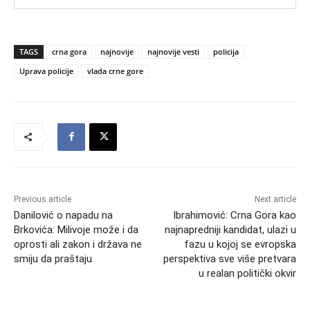
TAGS
crna gora
najnovije
najnovije vesti
policija
Uprava policije
vlada crne gore
Previous article
Next article
Danilović o napadu na
Ibrahimović: Crna Gora kao
Brkovića: Milivoje može i da
najnapredniji kandidat, ulazi u
oprosti ali zakon i država ne
fazu u kojoj se evropska
smiju da praštaju
perspektiva sve više pretvara
u realan politički okvir