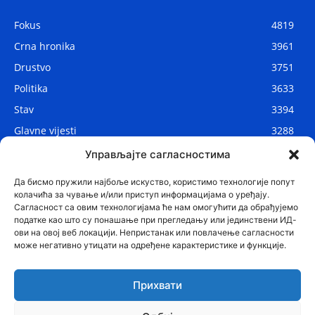
Fokus
4819
Crna hronika
3961
Drustvo
3751
Politika
3633
Stav
3394
Glavne vijesti
3288
Lokalne vijesti
2912
Управљајте сагласностима
Svijet
1075
Да бисмо пружили најбоље искуство, користимо технологије попут
колачића за чување и/или приступ информацијама о уређају.
Сагласност са овим технологијама ће нам омогућити да обрађујемо
податке као што су понашање при прегледању или јединствени ИД-
ови на овој веб локацији. Непристанак или повлачење сагласности
може негативно утицати на одређене карактеристике и функције.
Прихвати