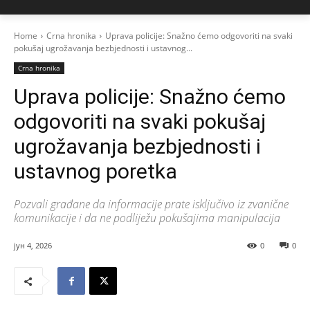
Home
Crna hronika
Uprava policije: Snažno ćemo odgovoriti na svaki
pokušaj ugrožavanja bezbjednosti i ustavnog...
Crna hronika
Uprava policije: Snažno ćemo
odgovoriti na svaki pokušaj
ugrožavanja bezbjednosti i
ustavnog poretka
Pozvali građane da informacije prate isključivo iz zvanične
komunikacije i da ne podliježu pokušajima manipulacija
јун 4, 2026
0
0