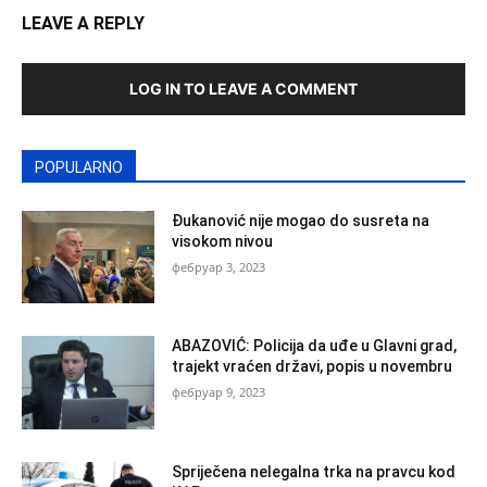
LEAVE A REPLY
LOG IN TO LEAVE A COMMENT
POPULARNO
Đukanović nije mogao do susreta na
visokom nivou
фебруар 3, 2023
ABAZOVIĆ: Policija da uđe u Glavni grad,
trajekt vraćen državi, popis u novembru
фебруар 9, 2023
Spriječena nelegalna trka na pravcu kod