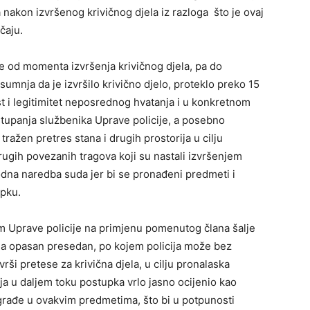
nakon izvršenog krivičnog djela iz razloga što je ovaj
čaju.
je od momenta izvršenja krivičnog djela, pa do
sumnja da je izvršilo krivično djelo, proteklo preko 15
st i legitimitet neposrednog hvatanja i u konkretnom
ostupanja službenika Uprave policije, a posebno
ažen pretres stana i drugih prostorija u cilju
rugih povezanih tragova koji su nastali izvršenjem
hodna naredba suda jer bi se pronađeni predmeti i
upku.
m Uprave policije na primjenu pomenutog člana šalje
jala opasan presedan, po kojem policija može bez
vrši pretese za krivična djela, u cilju pronalaska
nja u daljem toku postupka vrlo jasno ocijenio kao
ne građe u ovakvim predmetima, što bi u potpunosti