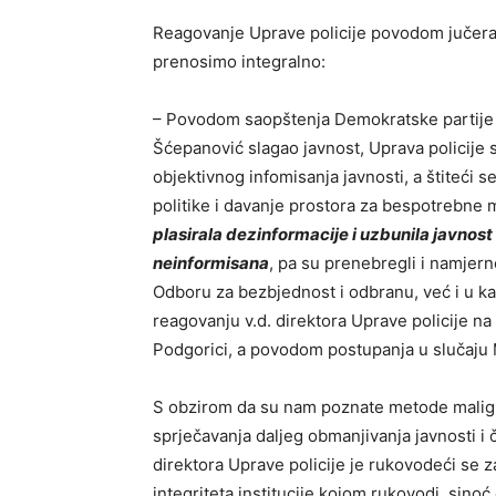
Reagovanje Uprave policije povodom jučeraš
prenosimo integralno:
– Povodom saopštenja Demokratske partije s
Šćepanović slagao javnost, Uprava policije 
objektivnog infomisanja javnosti, a štiteći 
politike i davanje prostora za bespotrebne m
plasirala dezinformacije i uzbunila javnost 
neinformisana
, pa su prenebregli i namjer
Odboru za bezbjednost i odbranu, već i u 
reagovanju v.d. direktora Uprave policije 
Podgorici, a povodom postupanja u slučaju 
S obzirom da su nam poznate metode malignog
sprječavanja daljeg obmanjivanja javnosti i
direktora Uprave policije je rukovodeći se za
integriteta institucije kojom rukovodi, sin