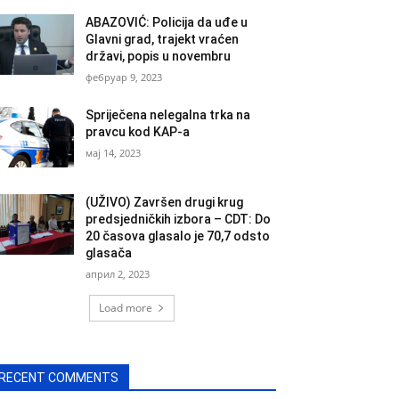
ABAZOVIĆ: Policija da uđe u
Glavni grad, trajekt vraćen
državi, popis u novembru
фебруар 9, 2023
Spriječena nelegalna trka na
pravcu kod KAP-a
мај 14, 2023
(UŽIVO) Završen drugi krug
predsjedničkih izbora – CDT: Do
20 časova glasalo je 70,7 odsto
glasača
април 2, 2023
Load more
RECENT COMMENTS