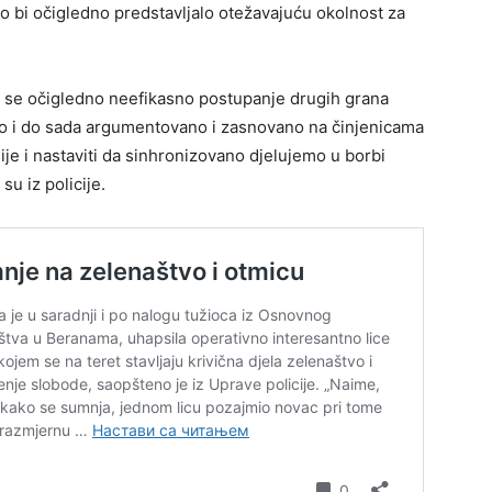
to bi očigledno predstavljalo otežavajuću okolnost za
 se očigledno neefikasno postupanje drugih grana
 kao i do sada argumentovano i zasnovano na činjenicama
esije i nastaviti da sinhronizovano djelujemo u borbi
su iz policije.