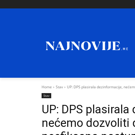
Home
Stav
UP: DPS plasirala dezinformacije, nećemo
Stav
UP: DPS plasirala 
nećemo dozvoliti 