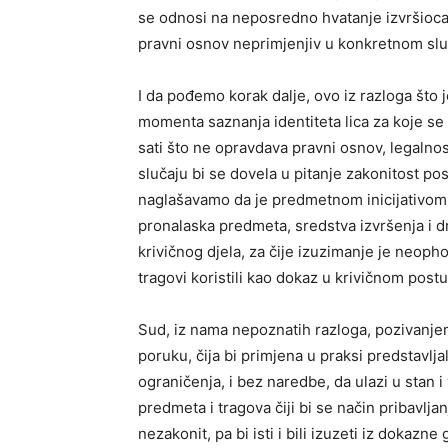
se odnosi na neposredno hvatanje izvršioca 
pravni osnov neprimjenjiv u konkretnom slu
I da pođemo korak dalje, ovo iz razloga što 
momenta saznanja identiteta lica za koje se 
sati što ne opravdava pravni osnov, legalno
slučaju bi se dovela u pitanje zakonitost p
naglašavamo da je predmetnom inicijativom tr
pronalaska predmeta, sredstva izvršenja i d
krivičnog djela, za čije izuzimanje je neop
tragovi koristili kao dokaz u krivičnom post
Sud, iz nama nepoznatih razloga, pozivanje
poruku, čija bi primjena u praksi predstavl
ograničenja, i bez naredbe, da ulazi u stan i 
predmeta i tragova čiji bi se način pribavlja
nezakonit, pa bi isti i bili izuzeti iz dokaz