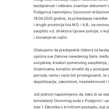
bezbjednost i odbranu zvaničan dokument Upr
Podgorica naslovljenu Osnovnom državnom 
19.04.2025.godine, za pribavljanje naredbe
i drugih prostorija lica M.D. i A.B., na osno
saopštio v.d. direktora Uprave policije, o k
i zlonamjeran način.
Očekujemo da predsjednik Odbora za bezb
upozna sve članove navedenog tijela, među 
socijalista, kreatori pomenutog saopštenja
činjenicama, konačno shvatiti da u postupan
perioda, nema i neće biti privilegovanih, te 
depolitizacije, zakonitosti, neselektivnosti i
Još jednom napominjemo da, kako bi se obez
konstataciji Osnovnog suda u Podgorici i up
stav 1 Zakonika o krivičnom postupku, koji 