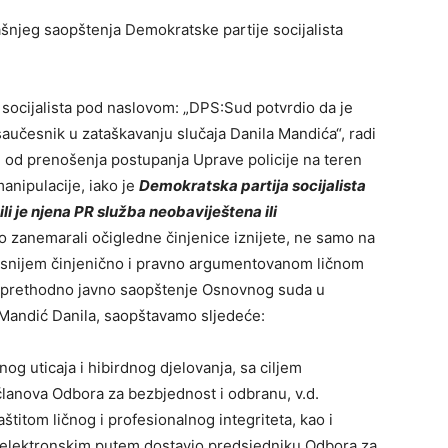
njeg saopštenja Demokratske partije socijalista
ocijalista pod naslovom: „DPS:Sud potvrdio da je
saučesnik u zataškavanju slučaja Danila Mandića“, radi
se od prenošenja postupanja Uprave policije na teren
anipulacije, iako je
Demokratska partija socijalista
ili je njena PR služba neobaviještena ili
no zanemarali očigledne činjenice iznijete, ne samo na
kasnijem činjenično i pravno argumentovanom ličnom
na prethodno javno saopštenje Osnovnog suda u
Mandić Danila, saopštavamo sljedeće:
 uticaja i hibirdnog djelovanja, sa ciljem
 članova Odbora za bezbjednost i odbranu, v.d.
štitom ličnog i profesionalnog integriteta, kao i
oć elektronskim putem dostavio predsjedniku Odbora za