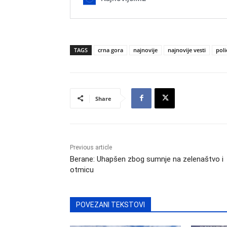
TAGS
crna gora
najnovije
najnovije vesti
poli
Share
Previous article
Berane: Uhapšen zbog sumnje na zelenaštvo i
otmicu
POVEZANI TEKSTOVI