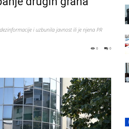
anje drugih grana
dezinformacije i uzbunila javnost ili je njena PR
0
0