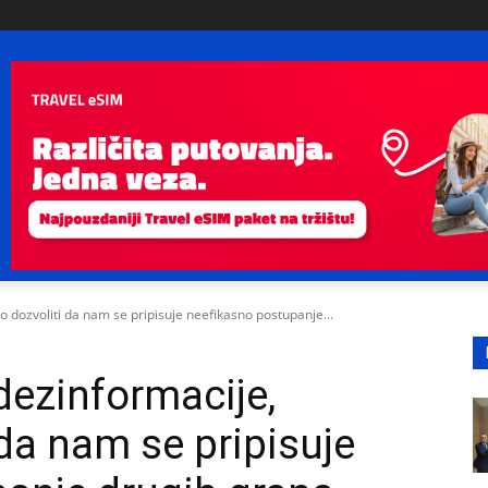
 dozvoliti da nam se pripisuje neefikasno postupanje...
dezinformacije,
da nam se pripisuje