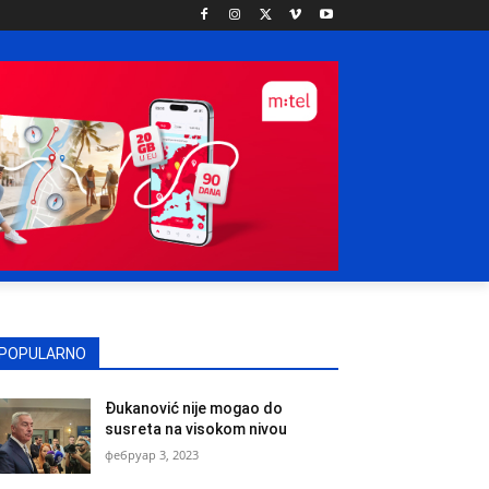
POPULARNO
Đukanović nije mogao do
susreta na visokom nivou
фебруар 3, 2023