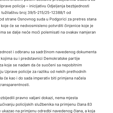
ave policije – inicijativu Odjeljenja bezbjednosti
tužilaštvu broj 39/5-215/25-12388/1 od
 od strane Osnovnog suda u Podgorici za pretres stana
vu koje će se nedvosmisleno potvrditi činjenice koje je
ojima se dalje neće moći polemisati na ovakav namjeran
jednost i odbranu sa sadržinom navedenog dokumenta
kojima su i predstavnici Demokratske partije
, za koje se nadam da će suočeni sa nepobitnim
ju Uprave policije za razliku od nekih prethodnih
da će kao i do sada imperativ biti primjena načela
 transparentnosti.
bijedili pravno valjani dokazi, nema mjesta
ućivanju policijskih službenika na primjenu člana 83
je ukazao na primjenu odredbi navedenog člana, a koja