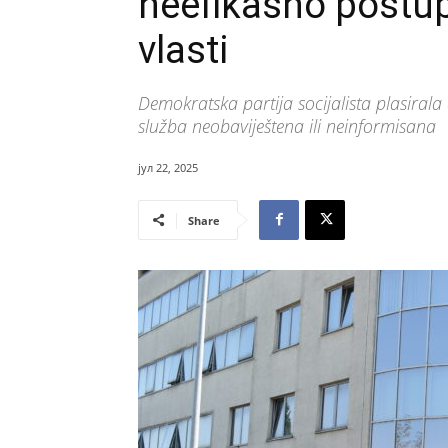
neefikasno postup
vlasti
Demokratska partija socijalista plasirala 
služba neobaviještena ili neinformisana
јул 22, 2025
Share