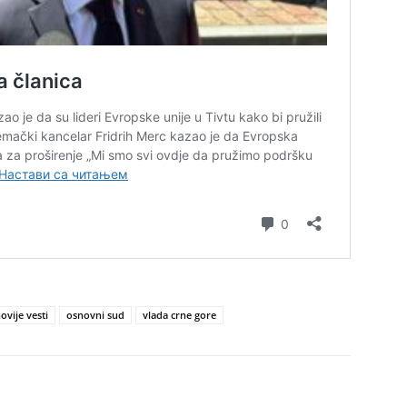
ovije vesti
osnovni sud
vlada crne gore