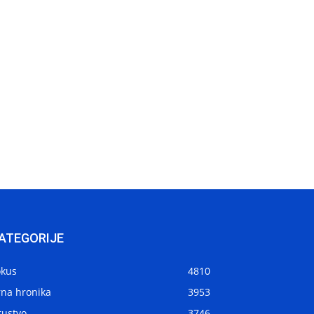
ATEGORIJE
okus
4810
rna hronika
3953
rustvo
3746