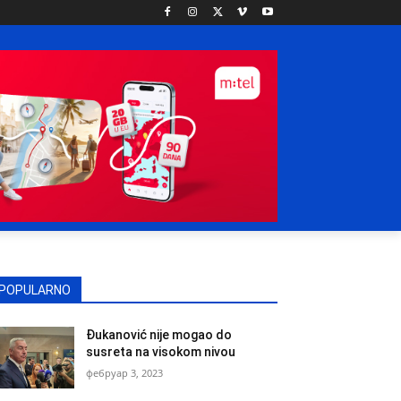
POPULARNO
Đukanović nije mogao do
susreta na visokom nivou
фебруар 3, 2023