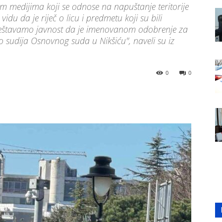
 medijima koji se odnose na napuštanje teritorije
idu da je riječ o licu i predmetu koji su bili
ještavamo javnost da je imenovanom odobrenje za
 sudija Osnovnog suda u Nikšiću", naveli su iz
0
0