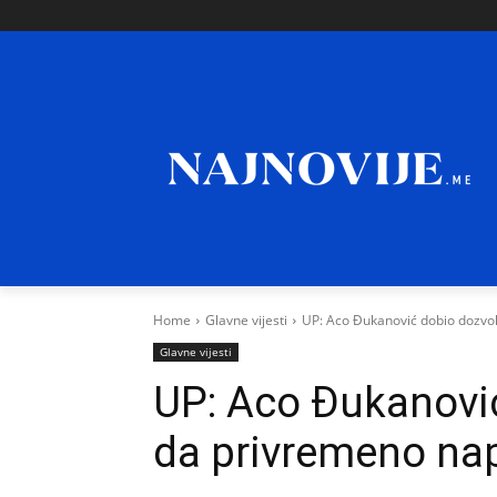
Home
Glavne vijesti
UP: Aco Đukanović dobio dozvo
Glavne vijesti
UP: Aco Đukanovi
da privremeno na