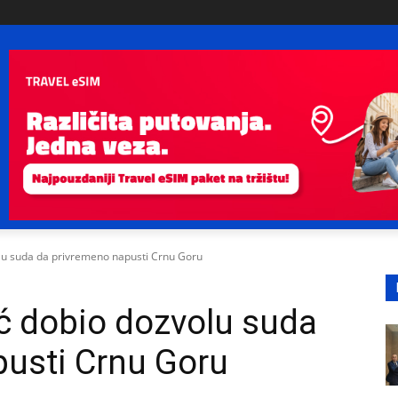
lu suda da privremeno napusti Crnu Goru
ć dobio dozvolu suda
pusti Crnu Goru