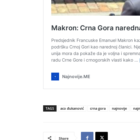
TAGS
aco đukanović
crna gora
najnovije
najn
Share