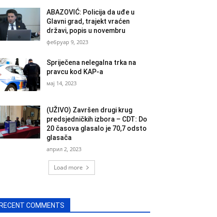
ABAZOVIĆ: Policija da uđe u
Glavni grad, trajekt vraćen
državi, popis u novembru
фебруар 9, 2023
Spriječena nelegalna trka na
pravcu kod KAP-a
мај 14, 2023
(UŽIVO) Završen drugi krug
predsjedničkih izbora – CDT: Do
20 časova glasalo je 70,7 odsto
glasača
април 2, 2023
Load more
RECENT COMMENTS