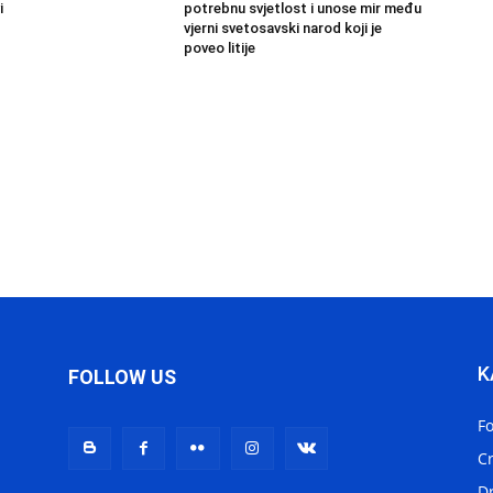
i
potrebnu svjetlost i unose mir među
vjerni svetosavski narod koji je
poveo litije
K
FOLLOW US
F
C
D