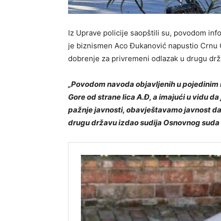
Iz Uprave policije saopštili su, povodom in
je biznismen Aco Đukanović napustio Crnu 
dobrenje za privremeni odlazak u drugu drž
„Povodom navoda objavljenih u pojedinim m
Gore od strane lica A.Đ, a imajući u vidu da 
pažnje javnosti, obavještavamo javnost d
drugu državu izdao sudija Osnovnog suda u 