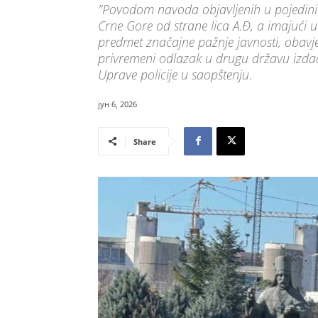
"Povodom navoda objavljenih u pojedinim
Crne Gore od strane lica A.Đ, a imajući u v
predmet značajne pažnje javnosti, obav
privremeni odlazak u drugu državu izdao
Uprave policije u saopštenju.
јун 6, 2026
Share