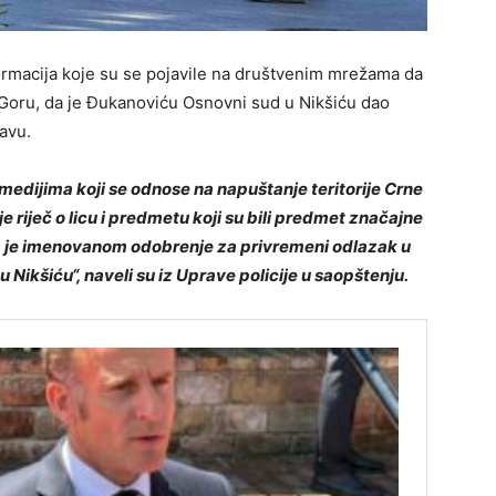
formacija koje su se pojavile na društvenim mrežama da
Goru, da je Đukanoviću Osnovni sud u Nikšiću dao
avu.
edijima koji se odnose na napuštanje teritorije Crne
je riječ o licu i predmetu koji su bili predmet značajne
a je imenovanom odobrenje za privremeni odlazak u
Nikšiću“, naveli su iz Uprave policije u saopštenju.