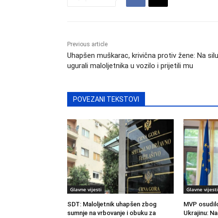
Previous article
Uhapšen muškarac, krivična protiv žene: Na sil
ugurali maloljetnika u vozilo i prijetili mu
POVEZANI TEKSTOVI
Glavne vijesti
Glavne vijesti
SDT: Maloljetnik uhapšen zbog
MVP osudilo
sumnje na vrbovanje i obuku za
Ukrajinu: Na