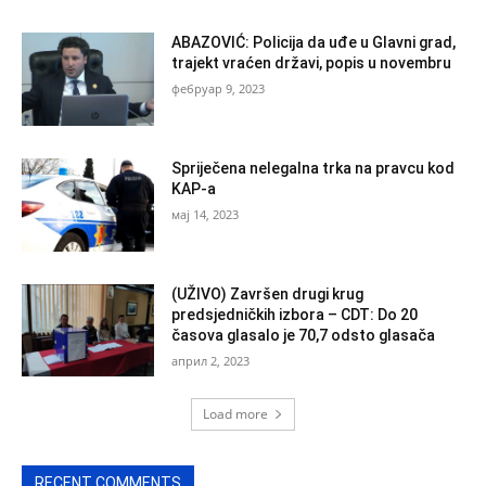
ABAZOVIĆ: Policija da uđe u Glavni grad,
trajekt vraćen državi, popis u novembru
фебруар 9, 2023
Spriječena nelegalna trka na pravcu kod
KAP-a
мај 14, 2023
(UŽIVO) Završen drugi krug
predsjedničkih izbora – CDT: Do 20
časova glasalo je 70,7 odsto glasača
април 2, 2023
Load more
RECENT COMMENTS