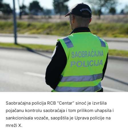
Saobraćajna policija RCB “Centar” sinoć je izvršila
pojačanu kontrolu saobraćaja i tom prilikom uhapsila i
sankcionisala vozače, saopštila je Uprava policije na
mreži X.