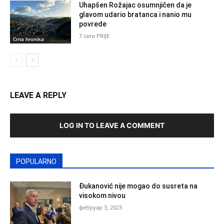
Uhapšen Rožajac osumnjičen da je
glavom udario bratanca i nanio mu
povrede
7 сати PRIJE
Crna hronika
LEAVE A REPLY
LOG IN TO LEAVE A COMMENT
POPULARNO
Đukanović nije mogao do susreta na
visokom nivou
фебруар 3, 2023