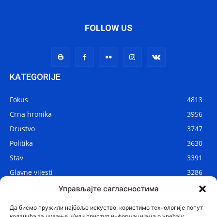
FOLLOW US
KATEGORIJE
Fokus
4813
Crna hronika
3956
Drustvo
3747
Politika
3630
Stav
3391
Glavne vijesti
3286
Lokalne vijesti
2908
Управљајте сагласностима
Svijet
1075
Да бисмо пружили најбоље искуство, користимо технологије попут
колачића за чување и/или приступ информацијама о уређају.