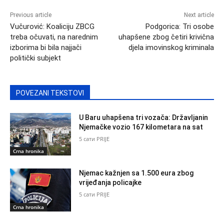
Previous article
Next article
Vučurović: Koaliciju ZBCG
Podgorica: Tri osobe
treba očuvati, na narednim
uhapšene zbog četiri krivična
izborima bi bila najjači
djela imovinskog kriminala
politički subjekt
POVEZANI TEKSTOVI
U Baru uhapšena tri vozača: Državljanin
Njemačke vozio 167 kilometara na sat
5 сати PRIJE
Crna hronika
Njemac kažnjen sa 1.500 eura zbog
vrijeđanja policajke
5 сати PRIJE
Crna hronika