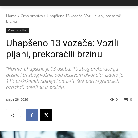
Home
Crna hronika
Uhapšeno 13 vozača: Vozili pijani, prekoračili
brzinu
Crna hronika
Uhapšeno 13 vozača: Vozili
pijani, prekoračili brzinu
“Naime, uhapšeno je 13 osoba, 10 zbog prekoračenja
brzine i tri zbog vožnje pod dejstvom alkohola, izdato je
113 prekršajnih naloga i oduzeto šest pari registarskih
oznaka”, naveli su iz policije.
март 28, 2026
0
0