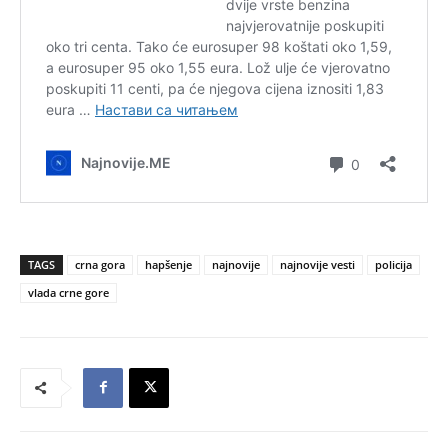
TAGS
crna gora
hapšenje
najnovije
najnovije vesti
policija
vlada crne gore