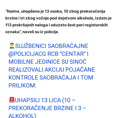
“Naime, uhapšeno je 13 osoba, 10 zbog prekoračenja
brzine i tri zbog vožnje pod dejstvom alkohola, izdato je
113 prekršajnih naloga i oduzeto šest pari registarskih
oznaka”, naveli su iz policije.
SLUŽBENICI SAOBRAĆAJNE
@POLICIJACG
RCB "CENTAR" I
MOBILNE JEDINICE SU SINOĆ
REALIZOVALI AKCIJU POJAČANE
KONTROLE SAOBRAĆAJA I TOM
PRILIKOM:
UHAPSILI 13 LICA (10 –
PREKORAČENJE BRZINE I 3 –
ALKOHOL)