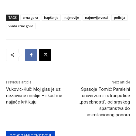
TAGS
crna gora
hapšenje
najnovije
najnovije vesti
policija
vlada crne gore
Previous article
Next article
Vuković-Kuč: Moj glas je uz
Spasoje Tomić: Paralelni
nezavisne medije – i kad me
univerzumi i stranputice
najjače kritikuju
„posebnosti“, od srpskog
spartanstva do
asimilacionog ponora
POVEZANI TEKSTOVI