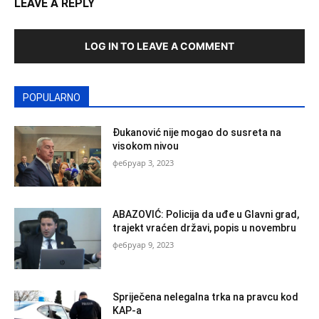
LEAVE A REPLY
LOG IN TO LEAVE A COMMENT
POPULARNO
Đukanović nije mogao do susreta na
visokom nivou
фебруар 3, 2023
ABAZOVIĆ: Policija da uđe u Glavni grad,
trajekt vraćen državi, popis u novembru
фебруар 9, 2023
Spriječena nelegalna trka na pravcu kod
KAP-a