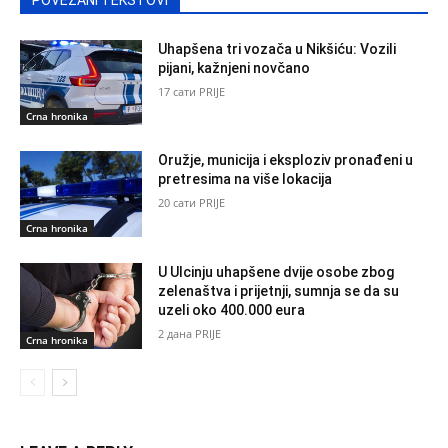
Uhapšena tri vozača u Nikšiću: Vozili
pijani, kažnjeni novčano
17 сати PRIJE
Crna hronika
Oružje, municija i eksploziv pronađeni u
pretresima na više lokacija
20 сати PRIJE
Crna hronika
U Ulcinju uhapšene dvije osobe zbog
zelenaštva i prijetnji, sumnja se da su
uzeli oko 400.000 eura
2 дана PRIJE
Crna hronika