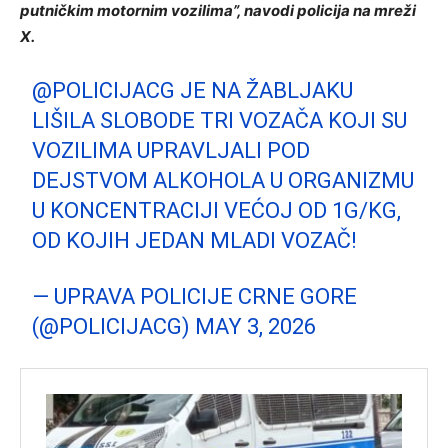
putničkim motornim vozilima”, navodi policija na mreži
X.
@POLICIJACG
JE NA ŽABLJAKU
LIŠILA SLOBODE TRI VOZAČA KOJI SU
VOZILIMA UPRAVLJALI POD
DEJSTVOM ALKOHOLA U ORGANIZMU
U KONCENTRACIJI VEĆOJ OD 1G/KG,
OD KOJIH JEDAN MLADI VOZAČ!
— UPRAVA POLICIJE CRNE GORE
(@POLICIJACG)
MAY 3, 2026