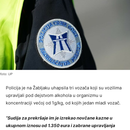
foto: UP
Policija je na Žabljaku uhapsila tri vozača koji su vozilima
upravljali pod dejstvom alkohola u organizmu u
koncentraciji većoj od 1g/kg, od kojih jedan mladi vozač.
“Sudija za prekršaje im je izrekao novčane kazne u
ukupnom iznosu od 1.350 eura i zabrane upravljanja