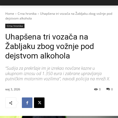
Home
Crna hronika
Uhapšena tri vozača na Žabljaku zbog vožnje pod
dejstvom alkohola
Crna hronika
Uhapšena tri vozača na
Žabljaku zbog vožnje pod
dejstvom alkohola
“Sudija za prekršaje im je izrekao novčane kazne u
ukupnom iznosu od 1.350 eura i zabrane upravljanja
putničkim motornim vozilima”, navodi policija na mreži X.
мај 3, 2026
0
0