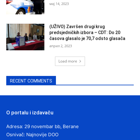
мај 14, 2023
(UŽIVO) Završen drugi krug
predsjedničkih izbora – CDT: Do 20
časova glasalo je 70,7 odsto glasača
април 2, 2023
Load more
RECENT COMMENTS
O portalu i izdavaču
Adresa: 29 novembar bb, Berane
Osnivač: Najnovije DOO