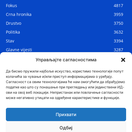
Fokus
4817
Crna hronika
3959
Drustvo
3750
Politika
3632
Stav
3394
Glavne vijesti
3287
Lokalne vijesti
2910
Управљајте сагласностима
Svijet
1075
Да бисмо пружили најбоље искуство, користимо технологије попут
колачића за чување и/или приступ информацијама о уређају.
Сагласност са овим технологијама ће нам омогућити да обрађујемо
податке као што су понашање при прегледању или јединствени ИД-
ови на овој веб локацији. Непристанак или повлачење сагласности
може негативно утицати на одређене карактеристике и функције.
Прихвати
Одбиј