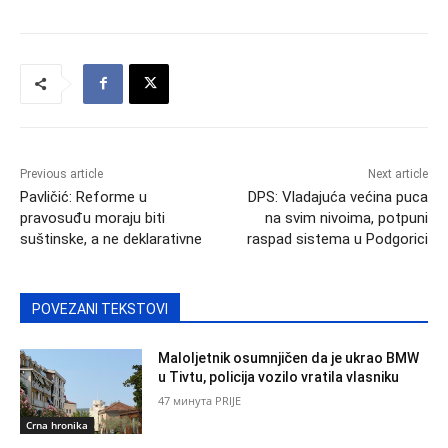
Previous article
Next article
Pavličić: Reforme u
DPS: Vladajuća većina puca
pravosuđu moraju biti
na svim nivoima, potpuni
suštinske, a ne deklarativne
raspad sistema u Podgorici
POVEZANI TEKSTOVI
Maloljetnik osumnjičen da je ukrao BMW
u Tivtu, policija vozilo vratila vlasniku
47 минута PRIJE
Crna hronika