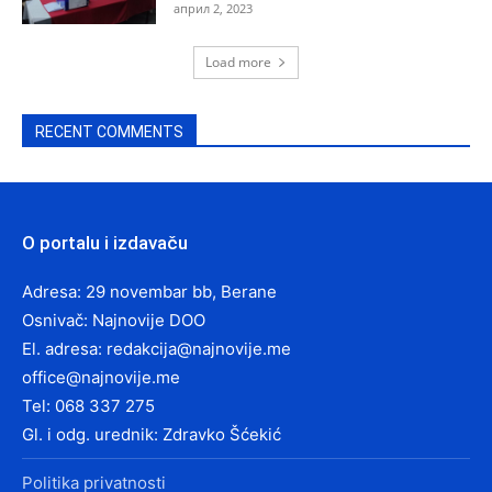
април 2, 2023
Load more
RECENT COMMENTS
O portalu i izdavaču
Adresa: 29 novembar bb, Berane
Osnivač: Najnovije DOO
El. adresa:
redakcija@najnovije.me
office@najnovije.me
Tel: 068 337 275
Gl. i odg. urednik: Zdravko Šćekić
Politika privatnosti