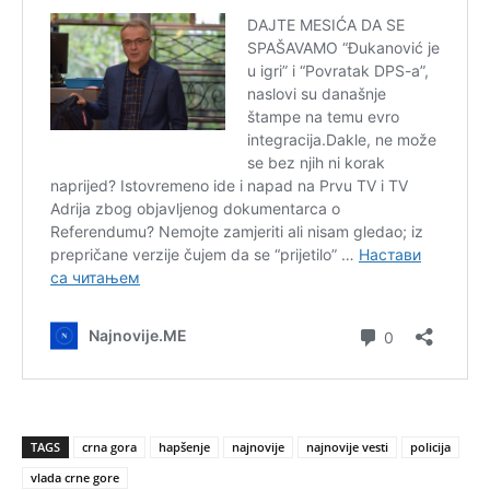
TAGS
crna gora
hapšenje
najnovije
najnovije vesti
policija
vlada crne gore