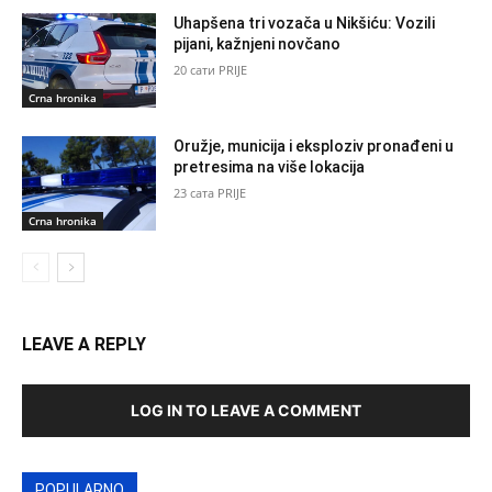
Uhapšena tri vozača u Nikšiću: Vozili
pijani, kažnjeni novčano
20 сати PRIJE
Crna hronika
Oružje, municija i eksploziv pronađeni u
pretresima na više lokacija
23 сата PRIJE
Crna hronika
LEAVE A REPLY
LOG IN TO LEAVE A COMMENT
POPULARNO