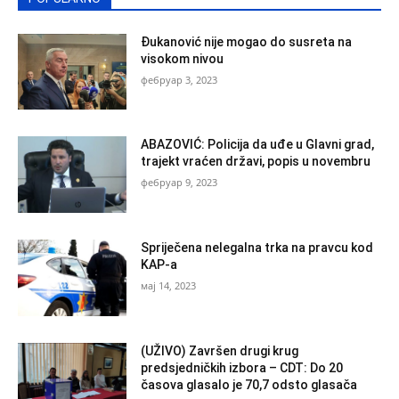
Đukanović nije mogao do susreta na
visokom nivou
фебруар 3, 2023
ABAZOVIĆ: Policija da uđe u Glavni grad,
trajekt vraćen državi, popis u novembru
фебруар 9, 2023
Spriječena nelegalna trka na pravcu kod
KAP-a
мај 14, 2023
(UŽIVO) Završen drugi krug
predsjedničkih izbora – CDT: Do 20
časova glasalo je 70,7 odsto glasača