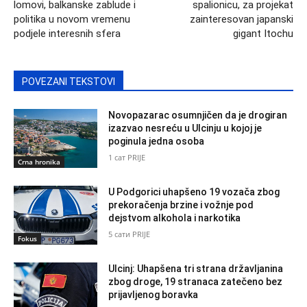
lomovi, balkanske zablude i
spalionicu, za projekat
politika u novom vremenu
zainteresovan japanski
podjele interesnih sfera
gigant Itochu
POVEZANI TEKSTOVI
Novopazarac osumnjičen da je drogiran
izazvao nesreću u Ulcinju u kojoj je
poginula jedna osoba
1 сат PRIJE
Crna hronika
U Podgorici uhapšeno 19 vozača zbog
prekoračenja brzine i vožnje pod
dejstvom alkohola i narkotika
5 сати PRIJE
Fokus
Ulcinj: Uhapšena tri strana državljanina
zbog droge, 19 stranaca zatečeno bez
prijavljenog boravka