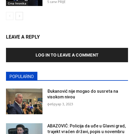
5 сати PRIJE
Crna hronika
LEAVE A REPLY
LOG IN TO LEAVE A COMMENT
POPULARNO
Đukanović nije mogao do susreta na
visokom nivou
фебруар 3, 2023
ABAZOVIĆ: Policija da uđe u Glavni grad,
trajekt vraćen državi, popis u novembru