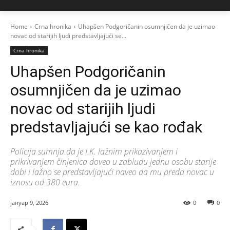
Home
Crna hronika
Uhapšen Podgoričanin osumnjičen da je uzimao
novac od starijih ljudi predstavljajući se...
Crna hronika
Uhapšen Podgoričanin
osumnjičen da je uzimao
novac od starijih ljudi
predstavljajući se kao rođak
Policija sumnja da je I.K. lažnim prikazivanjem i
prikrivanjem činjenica doveo u zabludu jednu osobu starije
dobi i lažno se predstavljajući naveo da mu preda novac u
iznosu od 380 eura.
јануар 9, 2026
0
0