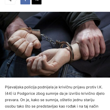
Pljevaljska policija podnijela je krivičnu prijavu protiv I.K.
(44) iz Podgorice zbog sumnje da je izvršio krivično djelo
prevara. On je, kako se sumnja, oštetio jednu stariju
osobu tako što se predstavljao kao rođak i na taj način