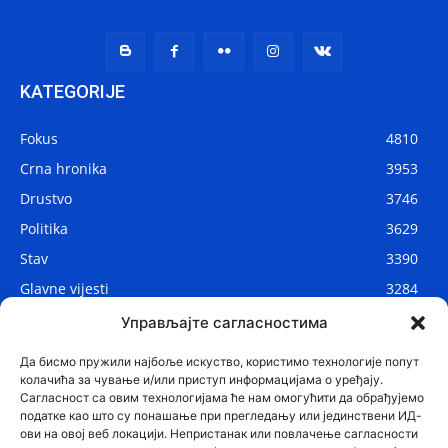
KATEGORIJE
Fokus
4810
Crna hronika
3953
Drustvo
3746
Politika
3629
Stav
3390
Glavne vijesti
3284
Lokalne vijesti
2906
Управљајте сагласностима
Svijet
1075
Да бисмо пружили најбоље искуство, користимо технологије попут
колачића за чување и/или приступ информацијама о уређају.
Сагласност са овим технологијама ће нам омогућити да обрађујемо
податке као што су понашање при прегледању или јединствени ИД-
ови на овој веб локацији. Непристанак или повлачење сагласности