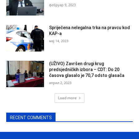
фебруар 9, 2023
Spriječena nelegalna trka na pravcu kod
KAP-a
мај 14, 2023
(UŽIVO) Završen drugi krug
predsjedničkih izbora – CDT: Do 20
časova glasalo je 70,7 odsto glasača
април 2, 2023
Load more
RECENT COMMENTS