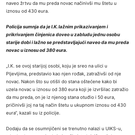
naveo žrtvu da mu preda novac načinivši mu štetu u
iznosu od 430 eura.
Policija sumnja da je I.K. lažnim prikazivanjem i
prikrivanjem činjenica doveo u zabludu jednu osobu
starije dobi i lažno se predstavljajući naveo da mu preda
novac u iznosu od 380 eura.
„I.K. se ovoj starijoj osobi, koju je sreo na ulici u
Pljevljima, predstavio kao njen rođak, zatraživši od nje
novac. Nakon što su otišli do stana oštećene kako bi
uzela novac u iznosu od 380 eura koji je izvršilac zatražio
da mu preda, on je iz njenog stana otuđio i 50 eura,
pričinivši joj na taj način štetu u ukupnom iznosu od 430
eura“, kazali su iz policije.
Dodaju da se osumnjičeni se trenutno nalazi u UIKS-u,