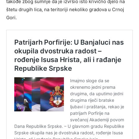
takođe zbog sumnje da je izvršio isto krivično djelo na
štetu drugih lica, na teritoriji nekoliko gradova u Crnoj
Gori.