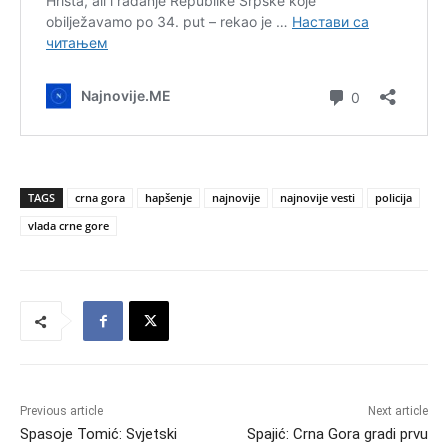
TAGS
crna gora
hapšenje
najnovije
najnovije vesti
policija
vlada crne gore
Previous article
Next article
Spasoje Tomić: Svjetski
Spajić: Crna Gora gradi prvu