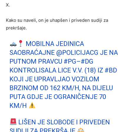
X.
Kako su naveli, on je uhapšen i priveden sudiji za
prekršaje.
MOBILNA JEDINICA
SAOBRAĆAJNE
@POLICIJACG
JE NA
PUTNOM PRAVCU
#PG
–
#DG
KONTROLISALA LICE V.V. (18) IZ
#BD
KOJI JE UPRAVLJAO VOZILOM
BRZINOM OD 162 KM/H, NA DIJELU
PUTA GDJE JE OGRANIČENJE 70
KM/H
LIŠEN JE SLOBODE I PRIVEDEN
SUDIJI ZA PREKRŠAJE