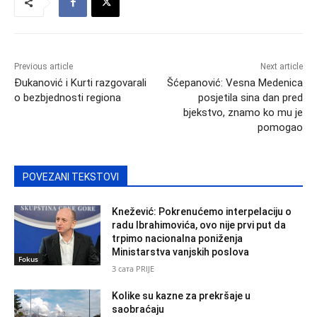
Previous article
Next article
Đukanović i Kurti razgovarali
Šćepanović: Vesna Medenica
o bezbjednosti regiona
posjetila sina dan pred
bjekstvo, znamo ko mu je
pomogao
POVEZANI TEKSTOVI
Knežević: Pokrenućemo interpelaciju o
radu Ibrahimovića, ovo nije prvi put da
trpimo nacionalna poniženja
Ministarstva vanjskih poslova
Fokus
3 сата PRIJE
Kolike su kazne za prekršaje u
saobraćaju