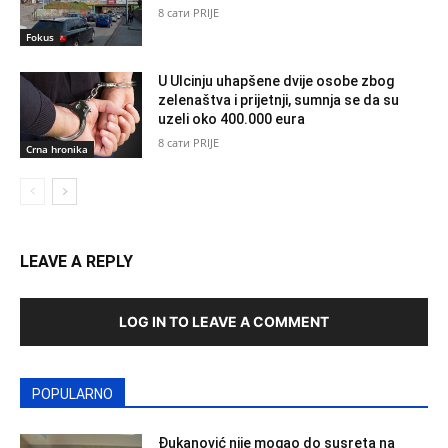
8 сати PRIJE
Fokus
U Ulcinju uhapšene dvije osobe zbog
zelenaštva i prijetnji, sumnja se da su
uzeli oko 400.000 eura
8 сати PRIJE
Crna hronika
LEAVE A REPLY
LOG IN TO LEAVE A COMMENT
POPULARNO
Đukanović nije mogao do susreta na