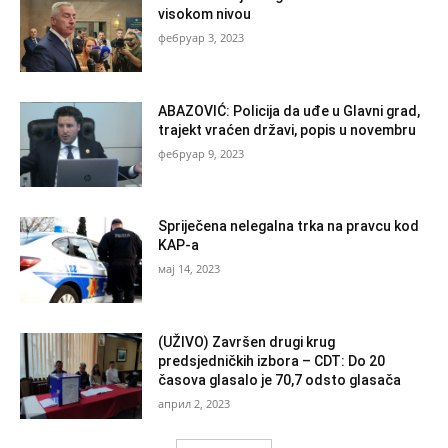
visokom nivou
фебруар 3, 2023
ABAZOVIĆ: Policija da uđe u Glavni grad,
trajekt vraćen državi, popis u novembru
фебруар 9, 2023
Spriječena nelegalna trka na pravcu kod
KAP-a
мај 14, 2023
(UŽIVO) Završen drugi krug
predsjedničkih izbora – CDT: Do 20
časova glasalo je 70,7 odsto glasača
април 2, 2023