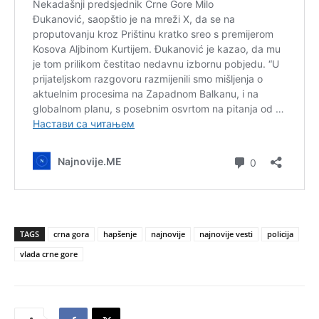
TAGS
crna gora
hapšenje
najnovije
najnovije vesti
policija
vlada crne gore