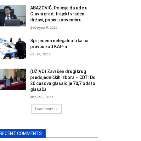
ABAZOVIĆ: Policija da uđe u
Glavni grad, trajekt vraćen
državi, popis u novembru
фебруар 9, 2023
Spriječena nelegalna trka na
pravcu kod KAP-a
мај 14, 2023
(UŽIVO) Završen drugi krug
predsjedničkih izbora – CDT: Do
20 časova glasalo je 70,7 odsto
glasača
април 2, 2023
Load more
RECENT COMMENTS