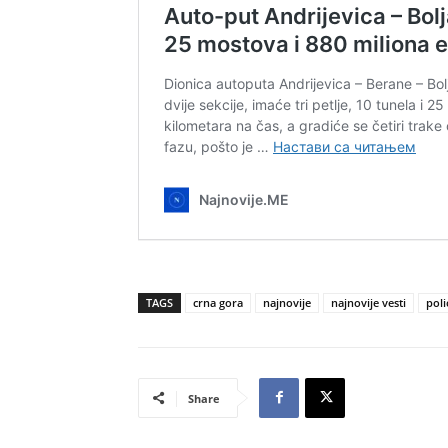
TAGS
crna gora
najnovije
najnovije vesti
poli
Share