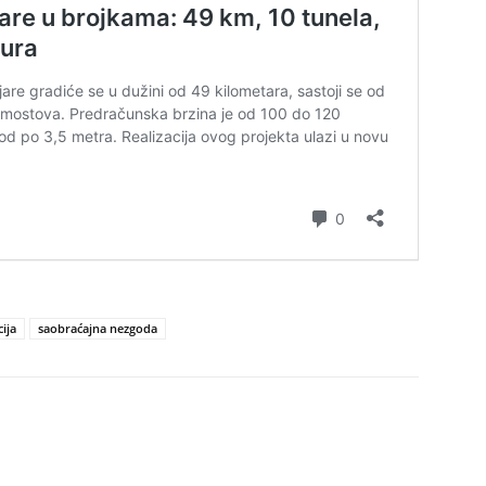
cija
saobraćajna nezgoda