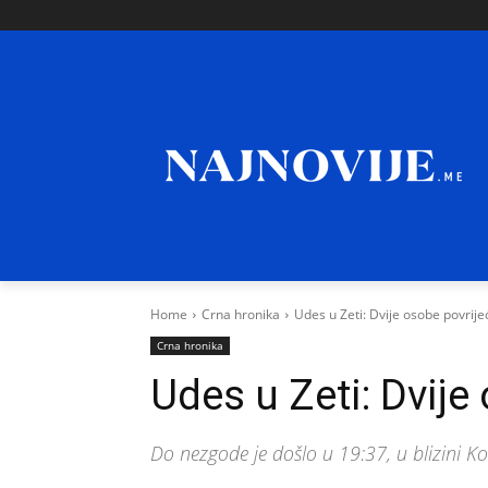
Home
Crna hronika
Udes u Zeti: Dvije osobe povrij
Crna hronika
Udes u Zeti: Dvije
Do nezgode je došlo u 19:37, u blizini 