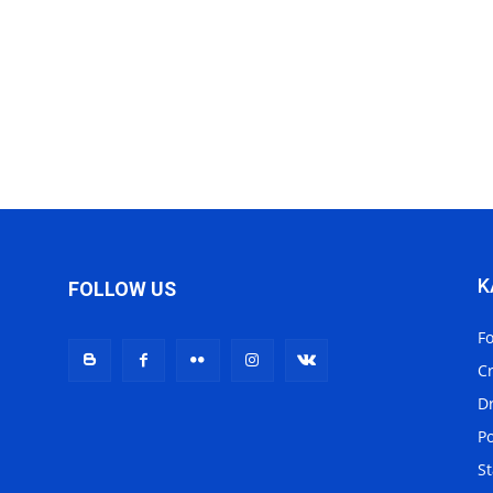
K
FOLLOW US
F
C
D
Po
St