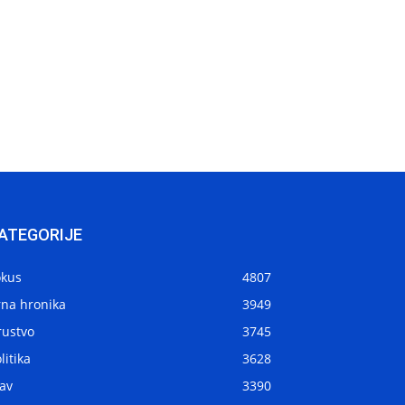
ATEGORIJE
okus
4807
rna hronika
3949
rustvo
3745
litika
3628
av
3390