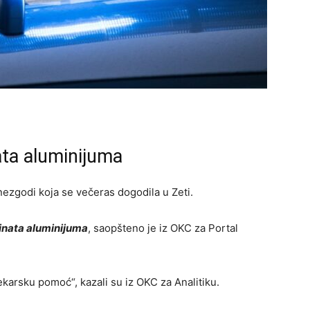
ata aluminijuma
ezgodi koja se večeras dogodila u Zeti.
binata aluminijuma
, saopšteno je iz OKC za Portal
jekarsku pomoć“, kazali su iz OKC za Analitiku.