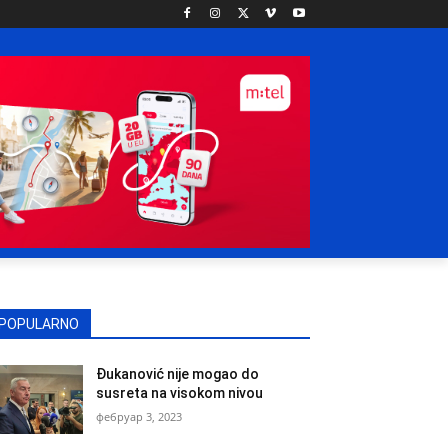
POPULARNO
Đukanović nije mogao do
susreta na visokom nivou
фебруар 3, 2023