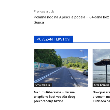
Previous article
Polarna noć na Aljasci je počela – 64 dana bez
Sunca
POVEZANI TEKSTOVI
Crna hronika
Crna hronika
Na putu Ribarevine – Berane
Novopazara
uhapšeno šest vozača zbog
drvenom mo
prekoračenja brzine
Tutinaca na 