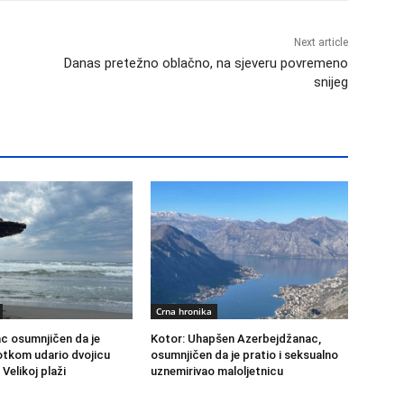
Next article
Danas pretežno oblačno, na sjeveru povremeno
snijeg
Crna hronika
c osumnjičen da je
Kotor: Uhapšen Azerbejdžanac,
tkom udario dvojicu
osumnjičen da je pratio i seksualno
Velikoj plaži
uznemirivao maloljetnicu