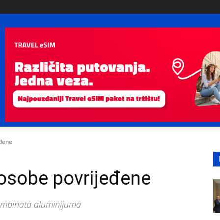
eđene
 osobe povrijeđene
Kombinata aluminijuma