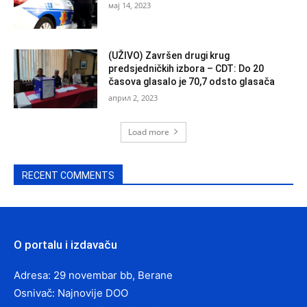
мај 14, 2023
(UŽIVO) Završen drugi krug
predsjedničkih izbora – CDT: Do 20
časova glasalo je 70,7 odsto glasača
април 2, 2023
Load more
RECENT COMMENTS
O portalu i izdavaču
Adresa: 29 novembar bb, Berane
Osnivač: Najnovije DOO