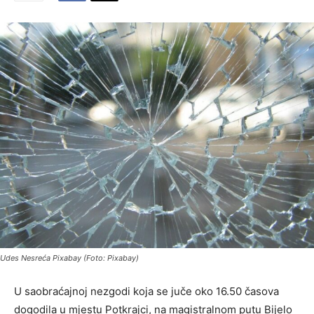
Udes Nesreća Pixabay (Foto: Pixabay)
U saobraćajnoj nezgodi koja se juče oko 16.50 časova
dogodila u mjestu Potkrajci, na magistralnom putu Bijelo