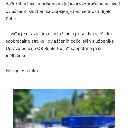
dežurni tužilac, u prisustvu vještaka saobraćajne struke i
ovlašćenih službenika Odjeljenja bezbjednosti Bijelo
Polje.
„Uviđaj je obavio dežurni tužilac u prisustvu vještaka
saobraćajne struke i ovlašćenih policijskih službenika
Uprave policije OB Bijelo Polje“, saopšteno je iz
tužilaštva.
Istraga je u toku.