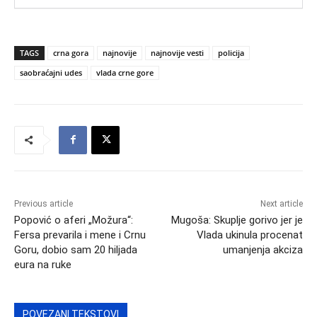
TAGS
crna gora
najnovije
najnovije vesti
policija
saobraćajni udes
vlada crne gore
Previous article
Next article
Popović o aferi „Možura“:
Mugoša: Skuplje gorivo jer je
Fersa prevarila i mene i Crnu
Vlada ukinula procenat
Goru, dobio sam 20 hiljada
umanjenja akciza
eura na ruke
POVEZANI TEKSTOVI