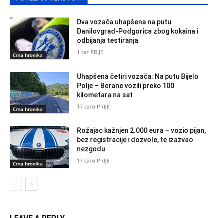
Dva vozača uhapšena na putu
Danilovgrad-Podgorica zbog kokaina i
odbijanja testiranja
1 сат PRIJE
Crna hronika
Uhapšena četiri vozača: Na putu Bijelo
Polje – Berane vozili preko 100
kilometara na sat
17 сати PRIJE
Crna hronika
Rožajac kažnjen 2.000 eura – vozio pijan,
bez registracije i dozvole, te izazvao
nezgodu
17 сати PRIJE
Crna hronika