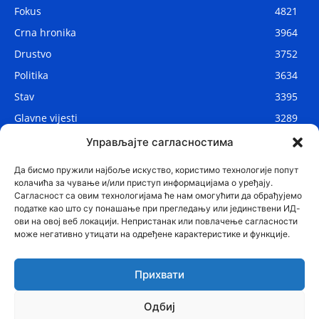
Fokus
4821
Crna hronika
3964
Drustvo
3752
Politika
3634
Stav
3395
Glavne vijesti
3289
Lokalne vijesti
2914
Управљајте сагласностима
Svijet
1075
Да бисмо пружили најбоље искуство, користимо технологије попут
колачића за чување и/или приступ информацијама о уређају.
Сагласност са овим технологијама ће нам омогућити да обрађујемо
податке као што су понашање при прегледању или јединствени ИД-
ови на овој веб локацији. Непристанак или повлачење сагласности
може негативно утицати на одређене карактеристике и функције.
Прихвати
Одбиј