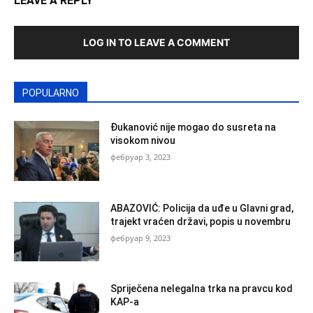
LEAVE A REPLY
LOG IN TO LEAVE A COMMENT
POPULARNO
Đukanović nije mogao do susreta na
visokom nivou
фебруар 3, 2023
ABAZOVIĆ: Policija da uđe u Glavni grad,
trajekt vraćen državi, popis u novembru
фебруар 9, 2023
Spriječena nelegalna trka na pravcu kod
KAP-a