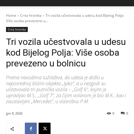
Home
Crna hronika
Tri vozila učestvovala u udesu kod Bijelog Polja:
Više osoba prevezeno u...
Crna hronika
Tri vozila učestvovala u udesu
kod Bijelog Polja: Više osoba
prevezeno u bolnicu
Prema navodima tužilaštva, do udesa je došlo u
neposrednoj blizini objekta „Ipko“, a u nezgodi su
učestvovala tri putnička vozila – „Golf 6“, kojim je
upravljao M.S., „Golf 7“, za čijim volanom je bio M.K., kao i
zaustavljeni „Mercedes“, u vlasništvu P.M.
јун 9, 2026
0
0