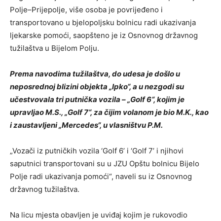
Polje–Prijepolje, više osoba je povrijeđeno i
transportovano u bjelopoljsku bolnicu radi ukazivanja
ljekarske pomoći, saopšteno je iz Osnovnog državnog
tužilaštva u Bijelom Polju.
Prema navodima tužilaštva, do udesa je došlo u
neposrednoj blizini objekta „Ipko“, a u nezgodi su
učestvovala tri putnička vozila – „Golf 6“, kojim je
upravljao M.S., „Golf 7“, za čijim volanom je bio M.K., kao
i zaustavljeni „Mercedes“, u vlasništvu P.M.
„Vozači iz putničkih vozila ‘Golf 6’ i ‘Golf 7’ i njihovi
saputnici transportovani su u JZU Opštu bolnicu Bijelo
Polje radi ukazivanja pomoći“, naveli su iz Osnovnog
državnog tužilaštva.
Na licu mjesta obavljen je uviđaj kojim je rukovodio